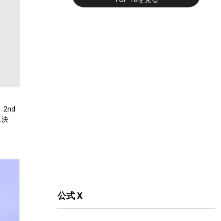
2nd
ス決
公式 X