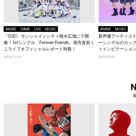
ANIME
GAME
LIVE
MUSIC
ANIME
MUSIC
『CUE!』サンシャインシティ噴水広場にて開
新声優アーティストユ
催！1stシングル「Forever Friends」発売直前ミ
ーシングルのカッ
ニライブオフィシャルレポート到着！
＋インビテーショ
2019/11/19
2019/8/29