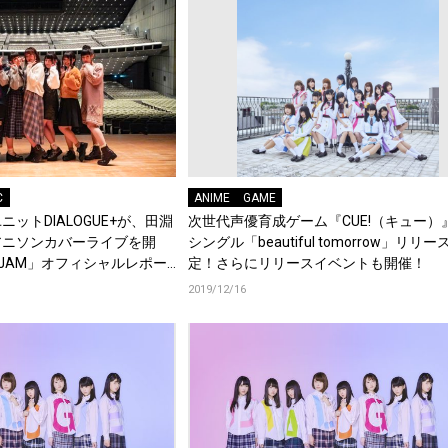
C
ANIME
GAME
ットDIALOGUE+が、田淵
次世代声優育成ゲーム『CUE!（キュー）』
アニソンカバーライブを開
シングル「beautiful tomorrow」リリー
E＋JAM」オフィシャルレポー
定！さらにリリースイベントも開催！
2019/12/16