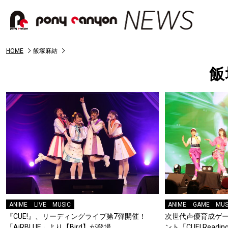
HOME
飯塚麻結
飯
ANIME
LIVE
MUSIC
ANIME
GAME
MUS
『CUE!』、リーディングライブ第7弾開催！
次世代声優育成ゲー
「AiRBLUE」より【Bird】が登場
ント「CUE! Reading