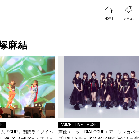
HOME
カテゴリ
塚麻結
IC
ANIME
LIVE
MUSIC
ム『CUE!』朗読ライブイベ
声優ユニットDIALOGUE＋アニソンカバ
 Live Vol.3 ~Bird~ 」オフィ
ブDIALOGUE＋JAM Vol.2 開催決定！三