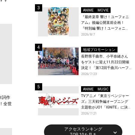
体験！
ANIME
MOVIE
『最終楽章 響け！ユーフォニ
アム』後編公開直前企画！
『特別編 響け！ユーフォニア
ム〜アンサンブルコンテス
2026/8/7
ト〜』と『最終楽章 響け！ユ
ーフォニアム』前編の一挙上
地域プロモーション
映が決定！
長野県千曲市、小平奈緒さん
をゲストに迎え11月22日開催
決定！「第12回千曲川ハーフ
マラソン」エントリー受付開
2026/7/23
始！
ANIME
MUSIC
TVアニメ『東京リベンジャー
作詞作
ズ』三天戦争編オープニング
！全世
主題歌がJO1「IGNITE」に決
！
定！メンバー全員から喜びと
2026/7/21
作品への想いあふれるコメン
トが到着！9月に東京・大阪で
アクセスランキング
先行上映会を開催！
TOP 10を見る