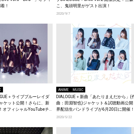
到着！
こ、鬼頭明里がゲスト出演！
2020/9/7
C
ANIME
MUSIC
OGUE＋ライブブルーレイダ
DIALOGUE＋新曲「あたりまえだから」(
ャケット公開！さらに、新
曲：田淵智也)ジャケット＆試聴動画公開
オフィシャルYouTubeチ
界配信生バンドライブが6月20日に開催
2020/5/22