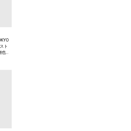
KYO
スト
翔也、
弾公