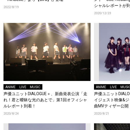
シャルレポートが
2022/8/19
2020/12/23
ANIME
LIVE
MUSIC
ANIME
LIVE
MUSI
声優ユニットDIALOGUE＋、新曲発表公演「走
声優ユニットDIAL
れ！君と曖昧な光のあとで」第1回オフィシャ
イジェスト映像&ジ
ルレポート到着！
曲MVティザー公開！
ャンネルも開設！
2020/8/24
2020/8/21