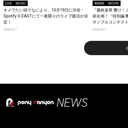
LIVE
MUSIC
ANIME
MOVIE
オメでたい頭でなにより、10月19日に渋谷・
『最終楽章 響け！
Spotify O-EASTにて一夜限りのライブ復活が決
前企画！『特別編 
定！
サンブルコンテスト
ーフォニアム』前
2026/8/7
2026/8/7