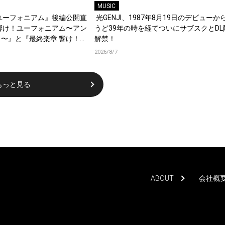
MUSIC
ユーフォニアム』後編公開直
光GENJI、1987年8月19日のデビューか
響け！ユーフォニアム〜アン
うど39年の時を経てついにサブスクとDL
〜』と『最終楽章 響け！ユ
解禁！
編の一挙上映が決定！
2026/8/7
もっと見る
ABOUT
会社概