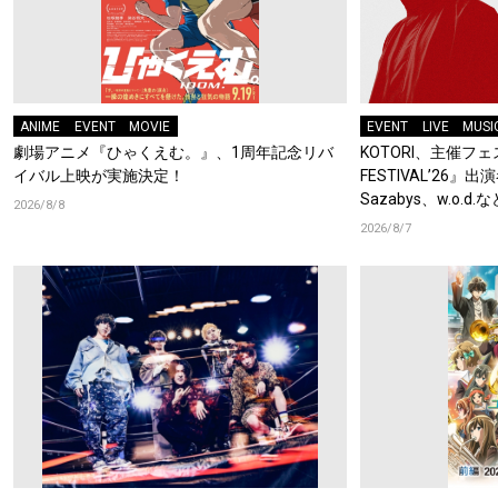
ANIME
EVENT
MOVIE
EVENT
LIVE
MUSI
劇場アニメ『ひゃくえむ。』、1周年記念リバ
KOTORI、主催フェス
イバル上映が実施決定！
FESTIVAL’26』出
Sazabys、w.o.
2026/8/8
2026/8/7