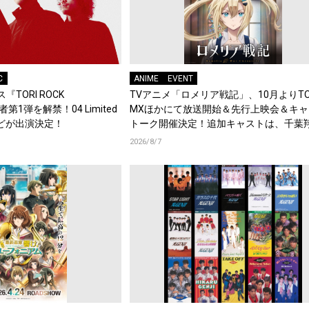
C
ANIME
EVENT
『TORI ROCK
TVアニメ「ロメリア戦記」、10月よりTO
演者第1弾を解禁！04 Limited
MXほかにて放送開始＆先行上映会＆キャ
d.などが出演決定！
トーク開催決定！追加キャストは、千葉
梶原岳人、堀江瞬、綿貫竜之介！PV第1
2026/8/7
開！キャストもコメント到着！