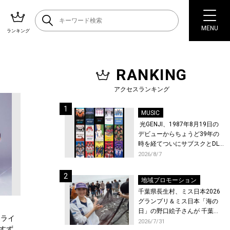
MENU
ランキング
RANKING
アクセスランキング
MUSIC
光GENJI、1987年8月19日の
デビューからちょうど39年の
時を経てついにサブスクとDL
配信が解禁！
2026/8/7
地域プロモーション
千葉県長生村、ミス日本2026
グランプリ＆ミス日本「海の
日」の野口絵子さんが 千葉県
ーライ
唯一の村・長生村で地引網を
2026/7/31
森すず