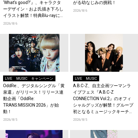
‘What’s good?’』、キャラクタ
がる幼なじみの挑戦！
ーデザイン・およ氏描き下ろし
2026/8/6
イラスト解禁！特典Blu-rayには
『HAMAツアーズ全体会議』が
2026/8/6
収録！
LIVE
MUSIC
キャンペーン
LIVE
MUSIC
OddRe:、デジタルシングル「黄
A.B.C-Z、自主企画ツーマンラ
泉還」がリリース！リリース連
イブフェス『A.B.C-Z
動企画「OddRe:
CONNECTION Vol.2』のオフィ
TRANS:MISSION 2026」が始
シャルグッズが解禁！グループ
動！
初となるミュージックキーチェ
ーンが登場！
2026/8/5
2026/8/5