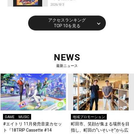
2026/8/3
アクセスランキング
TOP 10を見る
NEWS
最新ニュース
GAME
MUSIC
地域プロモーション
#エイトリ 11月発売音楽カセッ
町田市、笑顔が集まる場所を目
ト『18TRIP Cassette #14
指し、町田の“いそいそ”から広