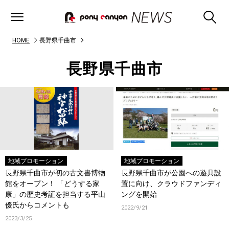
HOME
長野県千曲市
長野県千曲市
地域プロモーション
地域プロモーション
長野県千曲市が初の古文書博物
長野県千曲市が公園への遊具設
館をオープン！ 「どうする家
置に向け、クラウドファンディ
康」の歴史考証を担当する平山
ングを開始
優氏からコメントも
2022/9/21
2023/3/25