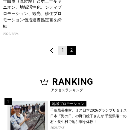
千曲市（⻑野県）とポニーキャ
ニオン、地域活性化、シティプ
ロモーション、観光、移住プロ
モーション包括連携協定書を締
結
2022/3/24
1
2
RANKING
アクセスランキング
地域プロモーション
千葉県長生村、ミス日本2026グランプリ＆ミス
日本「海の日」の野口絵子さんが 千葉県唯一の
村・長生村で地引網を体験！
2026/7/31