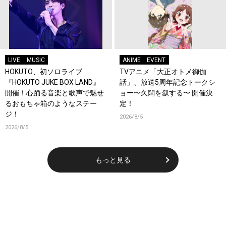
LIVE
MUSIC
ANIME
EVENT
HOKUTO、初ソロライブ
TVアニメ「大正オトメ御伽
『HOKUTO JUKE BOX LAND』
話」、放送5周年記念トークシ
開催！心踊る音楽と歌声で魅せ
ョー〜久闊を叙する〜 開催決
るおもちゃ箱のようなステー
定！
ジ！
2026/8/5
2026/8/5
もっと見る