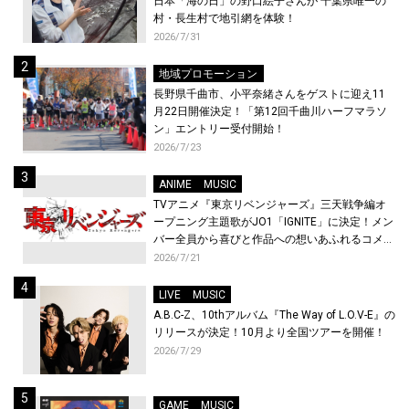
日本「海の日」の野口絵子さんが 千葉県唯一の
村・長生村で地引網を体験！
2026/7/31
地域プロモーション
長野県千曲市、小平奈緒さんをゲストに迎え11
月22日開催決定！「第12回千曲川ハーフマラソ
ン」エントリー受付開始！
2026/7/23
ANIME
MUSIC
TVアニメ『東京リベンジャーズ』三天戦争編オ
ープニング主題歌がJO1「IGNITE」に決定！メン
バー全員から喜びと作品への想いあふれるコメン
トが到着！9月に東京・大阪で先行上映会を開
2026/7/21
催！
LIVE
MUSIC
A.B.C-Z、10thアルバム『The Way of L.O.V-E』の
リリースが決定！10月より全国ツアーを開催！
2026/7/29
GAME
MUSIC