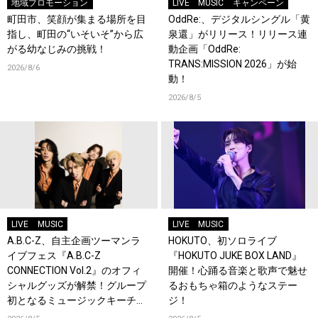
地域プロモーション
LIVE
MUSIC
キャンペーン
町田市、笑顔が集まる場所を目
OddRe:、デジタルシングル「黄
指し、町田の“いそいそ”から広
泉還」がリリース！リリース連
がる幼なじみの挑戦！
動企画「OddRe:
TRANS:MISSION 2026」が始
2026/8/6
動！
2026/8/5
LIVE
MUSIC
LIVE
MUSIC
A.B.C-Z、自主企画ツーマンラ
HOKUTO、初ソロライブ
イブフェス『A.B.C-Z
『HOKUTO JUKE BOX LAND』
CONNECTION Vol.2』のオフィ
開催！心踊る音楽と歌声で魅せ
シャルグッズが解禁！グループ
るおもちゃ箱のようなステー
初となるミュージックキーチェ
ジ！
ーンが登場！