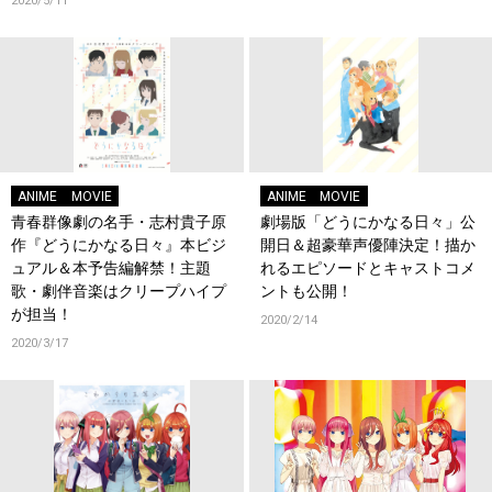
2020/5/11
ANIME
MOVIE
ANIME
MOVIE
青春群像劇の名手・志村貴子原
劇場版「どうにかなる日々」公
作『どうにかなる日々』本ビジ
開日＆超豪華声優陣決定！描か
ュアル＆本予告編解禁！主題
れるエピソードとキャストコメ
歌・劇伴音楽はクリープハイプ
ントも公開！
が担当！
2020/2/14
2020/3/17