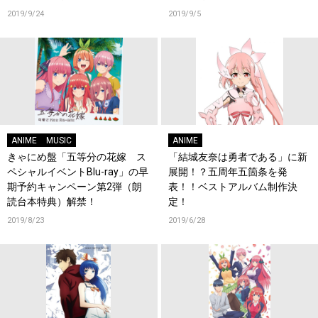
2019/9/24
2019/9/5
ANIME
MUSIC
ANIME
きゃにめ盤「五等分の花嫁 ス
「結城友奈は勇者である」に新
ペシャルイベントBlu-ray」の早
展開！？五周年五箇条を発
期予約キャンペーン第2弾（朗
表！！ベストアルバム制作決
読台本特典）解禁！
定！
2019/8/23
2019/6/28