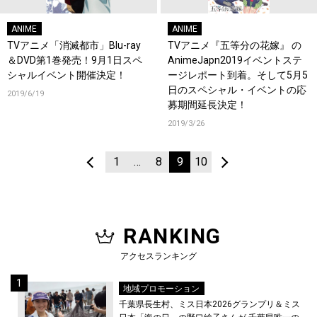
ANIME
ANIME
TVアニメ「消滅都市」Blu-ray
TVアニメ『五等分の花嫁』 の
＆DVD第1巻発売！9月1日スペ
AnimeJapn2019イベントステ
シャルイベント開催決定！
ージレポート到着。そして5月5
日のスペシャル・イベントの応
2019/6/19
募期間延長決定！
2019/3/26
1
…
8
9
10
RANKING
アクセスランキング
地域プロモーション
千葉県長生村、ミス日本2026グランプリ＆ミス