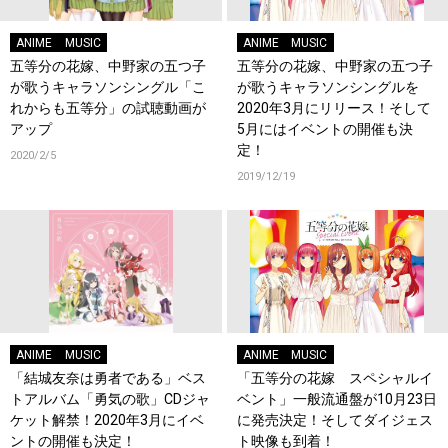
ANIME
MUSIC
ANIME
MUSIC
五等分の花嫁、中野家の五つ子
五等分の花嫁、中野家の五つ子
が歌うキャラソンシングル「こ
が歌うキャラソンシングルを
れからも五等分」の試聴動画が
2020年3月にリリース！そして
アップ
5月にはイベントの開催も決
定！
2020/2/5
2019/12/19
ANIME
MUSIC
ANIME
MUSIC
「結城友奈は勇者である」ベス
「五等分の花嫁 スペシャルイ
トアルバム「勇気の歌」CDジャ
ベント」一般流通盤が10月23日
ケット解禁！2020年3月にイベ
に発売決定！そしてダイジェス
ントの開催も決定！
ト映像も到着！