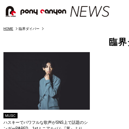
HOME
臨界ダイバー
臨界
MUSIC
ハスキーでパワフルな歌声がSNS上で話題のシ
ンガーPARED、1stミニアルバム『菫』より