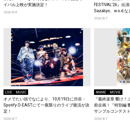
イバル上映が実施決定！
FESTIVAL’26』出
Sazabys、w.o.
2026/8/8
2026/8/7
LIVE
MUSIC
ANIME
MOVIE
オメでたい頭でなにより、10月19日に渋谷・
『最終楽章 響け！
Spotify O-EASTにて一夜限りのライブ復活が決
前企画！『特別編 
定！
サンブルコンテスト
ーフォニアム』前
2026/8/7
2026/8/7