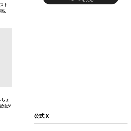
スト
翔也、
弾公
らちょ
配信が
公式 X