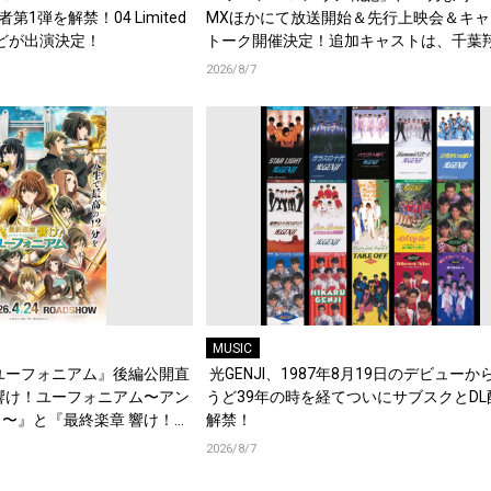
演者第1弾を解禁！04 Limited
MXほかにて放送開始＆先行上映会＆キャ
d.などが出演決定！
トーク開催決定！追加キャストは、千葉
梶原岳人、堀江瞬、綿貫竜之介！PV第1
2026/8/7
開！キャストもコメント到着！
MUSIC
ユーフォニアム』後編公開直
光GENJI、1987年8月19日のデビューか
響け！ユーフォニアム〜アン
うど39年の時を経てついにサブスクとDL
〜』と『最終楽章 響け！ユ
解禁！
編の一挙上映が決定！
2026/8/7