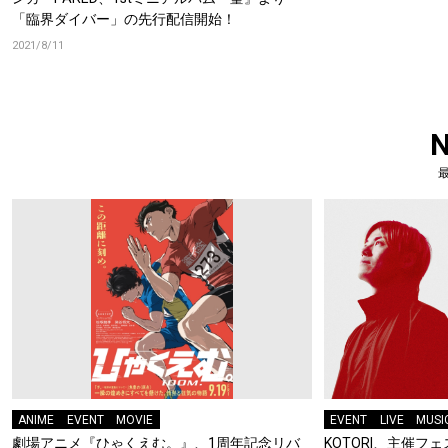
「臨界ダイバー」の先行配信開始！
2021/8/11
ANIME
EVENT
MOVIE
EVENT
LIVE
MUSI
劇場アニメ『ひゃくえむ。』、1周年記念リバ
KOTORI、主催フェス