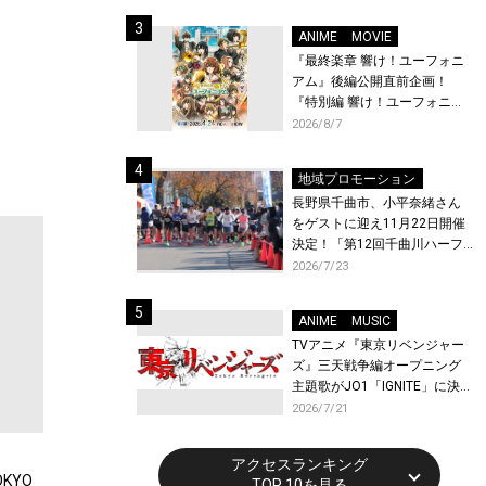
体験！
ANIME
MOVIE
『最終楽章 響け！ユーフォニ
アム』後編公開直前企画！
『特別編 響け！ユーフォニア
ム〜アンサンブルコンテス
2026/8/7
ト〜』と『最終楽章 響け！ユ
ーフォニアム』前編の一挙上
地域プロモーション
映が決定！
長野県千曲市、小平奈緒さん
をゲストに迎え11月22日開催
決定！「第12回千曲川ハーフ
マラソン」エントリー受付開
2026/7/23
始！
ANIME
MUSIC
TVアニメ『東京リベンジャー
ズ』三天戦争編オープニング
主題歌がJO1「IGNITE」に決
定！メンバー全員から喜びと
2026/7/21
作品への想いあふれるコメン
トが到着！9月に東京・大阪で
アクセスランキング
先行上映会を開催！
KYO
TOP 10を見る