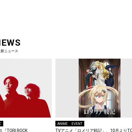
NEWS
最新ニュース
C
ANIME
EVENT
『TORI ROCK
TVアニメ「ロメリア戦記」、10月よりTO