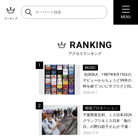
MENU
ランキング
RANKING
アクセスランキング
MUSIC
光GENJI、1987年8月19日の
デビューからちょうど39年の
時を経てついにサブスクとDL
配信が解禁！
2026/8/7
地域プロモーション
千葉県長生村、ミス日本2026
グランプリ＆ミス日本「海の
日」の野口絵子さんが 千葉県
唯一の村・長生村で地引網を
2026/7/31