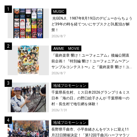
MUSIC
光GENJI、1987年8月19日のデビューからちょう
ど39年の時を経てついにサブスクとDL配信が解
禁！
2026/8/7
ANIME
MOVIE
『最終楽章 響け！ユーフォニアム』後編公開直
前企画！『特別編 響け！ユーフォニアム〜アン
サンブルコンテスト〜』と『最終楽章 響け！ユ
ーフォニアム』前編の一挙上映が決定！
2026/8/7
地域プロモーション
千葉県長生村、ミス日本2026グランプリ＆ミス
日本「海の日」の野口絵子さんが 千葉県唯一の
村・長生村で地引網を体験！
2026/7/31
地域プロモーション
長野県千曲市、小平奈緒さんをゲストに迎え11
月22日開催決定！「第12回千曲川ハーフマラソ