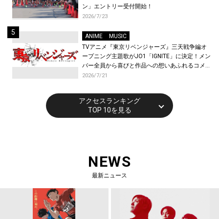
ン」エントリー受付開始！
2026/7/23
ANIME
MUSIC
TVアニメ『東京リベンジャーズ』三天戦争編オ
ープニング主題歌がJO1「IGNITE」に決定！メン
バー全員から喜びと作品への想いあふれるコメン
トが到着！9月に東京・大阪で先行上映会を開
2026/7/21
催！
アクセスランキング
TOP 10を見る
NEWS
最新ニュース