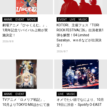
ANIME
EVENT
MOVIE
EVENT
LIVE
MUSIC
劇場アニメ『ひゃくえむ。』、
KOTORI、主催フェス『TORI
1周年記念リバイバル上映が実
ROCK FESTIVAL’26』出演者第1
施決定！
弾を解禁！04 Limited
Sazabys、w.o.d.などが出演決
2026/8/8
定！
2026/8/7
ANIME
EVENT
LIVE
MUSIC
TVアニメ「ロメリア戦記」、
オメでたい頭でなにより、10月
10月よりTOKYO MXほかにて放
19日に渋谷・ Spotify O-EAST