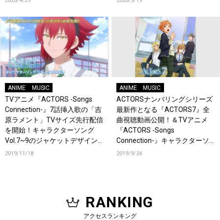
2020/4/29
2020/3/19
ANIME
MUSIC
ANIME
MUSIC
TVアニメ『ACTORS -Songs
ACTORSナンバリングシリーズ
Connection-』7話挿入歌の「吉
最新作となる『ACTORS7』全
原ラメント」TVサイズ先行配信
曲視聴動画公開！＆TVアニメ
を開始！キャラクターソング
『ACTORS -Songs
Vol.7~9のジャケットデザイン
Connection-』キャラクターソ
も公開！
ングCD発売決定！
2019/11/18
2019/9/24
RANKING
アクセスランキング