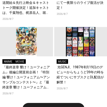
送開始＆先行上映会＆キャスト
にて一夜限りのライブ復活が決
トーク開催決定！追加キャスト
定！
は、千葉翔也、梶原岳人、堀江
2026/8/7
瞬、綿貫竜之介！PV第1弾公
2026/8/7
開！キャストもコメント到着！
ANIME
MOVIE
MUSIC
『最終楽章 響け！ユーフォニア
光GENJI、1987年8月19日のデ
ム』後編公開直前企画！『特別
ビューからちょうど39年の時を
編 響け！ユーフォニアム〜アン
経てついにサブスクとDL配信が
サンブルコンテスト〜』と『最
解禁！
終楽章 響け！ユーフォニアム』
2026/8/7
前編の一挙上映が決定！
2026/8/7