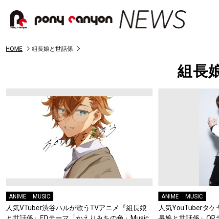
HOME
組長娘と世話係
組長
ANIME
MUSIC
ANIME
MUSIC
人気VTuber渋谷ハルが歌うTVアニメ『組長娘
人気YouTuber
と世話係』EDテーマ「かえりみちの色」Music
長娘と世話係』OP