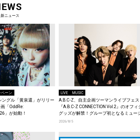
NEWS
最新ニュース
ンペーン
LIVE
MUSIC
タルシングル「黄泉還」がリリー
A.B.C-Z、自主企画ツーマンライブフェス
「OddRe:
『A.B.C-Z CONNECTION Vol.2』のオ
 2026」が始動！
グッズが解禁！グループ初となるミュー
キーチェーンが登場！
2026/8/5