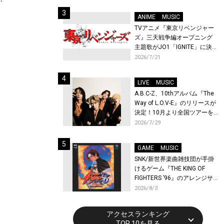
始！
ANIME
MUSIC
TVアニメ『東京リベンジャー
ズ』三天戦争編オープニング
主題歌がJO1「IGNITE」に決
定！メンバー全員から喜びと
2026/7/21
作品への想いあふれるコメン
トが到着！9月に東京・大阪で
LIVE
MUSIC
先行上映会を開催！
A.B.C-Z、10thアルバム『The
Way of L.O.V-E』のリリースが
決定！10月より全国ツアーを
開催！
2026/7/29
GAME
MUSIC
SNK/新世界楽曲雑技団が手掛
けるゲーム『THE KING OF
FIGHTERS ’96』のアレンジサ
ウンドトラックが配信開始！
2026/8/3
アクセスランキング
TOP 10を見る