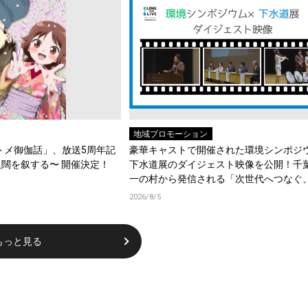
地域プロモーション
トメ御伽話」、放送5周年記
豪華キャストで開催された環境シンポジウ
闊を叙する〜 開催決定！
下水道展のダイジェスト映像を公開！千
一の村から発信される「次世代へつなぐ
いな水の物語」
2026/8/5
もっと見る