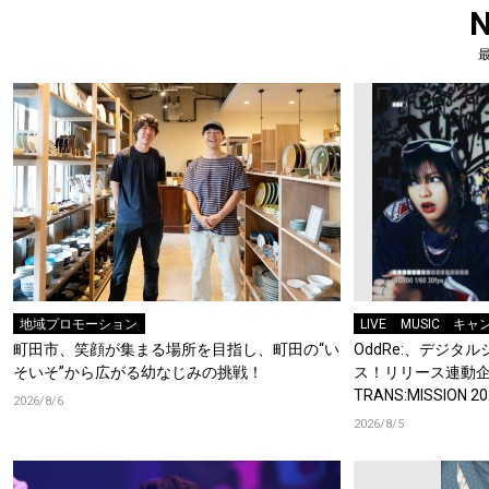
地域プロモーション
LIVE
MUSIC
キャ
町田市、笑顔が集まる場所を目指し、町田の“い
OddRe:、デジ
そいそ”から広がる幼なじみの挑戦！
ス！リリース連動企画
TRANS:MISSION
2026/8/6
2026/8/5