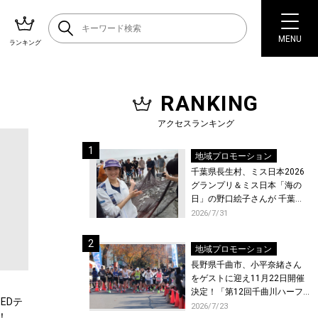
MENU
ランキング
RANKING
アクセスランキング
地域プロモーション
千葉県長生村、ミス日本2026
グランプリ＆ミス日本「海の
日」の野口絵子さんが 千葉県
唯一の村・長生村で地引網を
2026/7/31
体験！
地域プロモーション
長野県千曲市、小平奈緒さん
をゲストに迎え11月22日開催
決定！「第12回千曲川ハーフ
EDテ
マラソン」エントリー受付開
2026/7/23
！