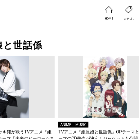
HOME
カテゴリ
娘と世話係
ANIME
MUSIC
タケヤキ翔が歌うTVアニメ『組
TVアニメ『組長娘と世話係』OPテーマと
テーマ「未来のヒーローたち
ーマのCD発売が決定！ジャケットも公開