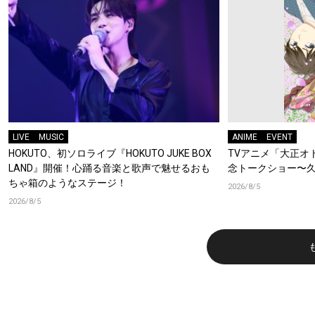
LIVE
MUSIC
ANIME
EVENT
HOKUTO、初ソロライブ『HOKUTO JUKE BOX
TVアニメ「大正オ
LAND』開催！心踊る音楽と歌声で魅せるおも
念トークショー〜久
ちゃ箱のようなステージ！
2026/8/5
2026/8/5