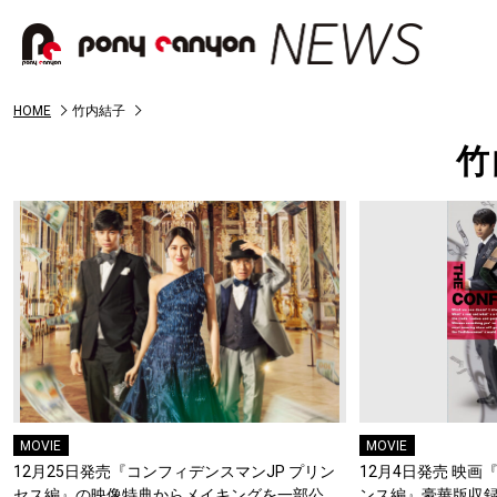
HOME
竹内結子
竹
MOVIE
MOVIE
12月25日発売『コンフィデンスマンJP プリン
12月4日発売 映画
セス編』の映像特典からメイキングを一部公
ンス編』豪華版収