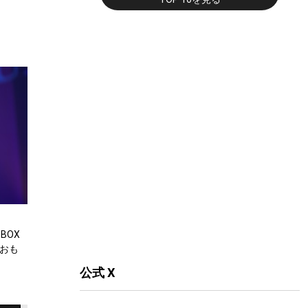
BOX
るおも
公式 X