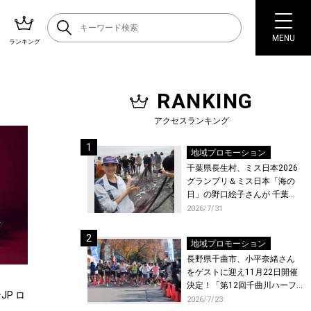
MENU
ランキング
RANKING
アクセスランキング
地域プロモーション
千葉県長生村、ミス日本2026
グランプリ＆ミス日本「海の
日」の野口絵子さんが 千葉県
唯一の村・長生村で地引網を
2026/7/31
体験！
地域プロモーション
長野県千曲市、小平奈緒さん
をゲストに迎え11月22日開催
決定！「第12回千曲川ハーフ
P ロ
マラソン」エントリー受付開
2026/7/23
！