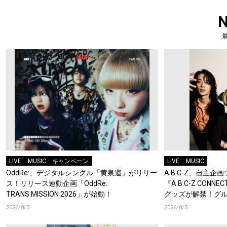
LIVE
MUSIC
キャンペーン
LIVE
MUSIC
OddRe:、デジタルシングル「黄泉還」がリリー
A.B.C-Z、自主
ス！リリース連動企画「OddRe:
『A.B.C-Z CONN
TRANS:MISSION 2026」が始動！
グッズが解禁！グ
キーチェーンが登
2026/8/5
2026/8/5