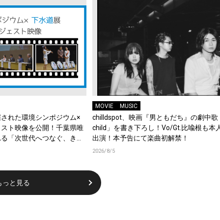
MOVIE
MUSIC
された環境シンポジウム×
chilldspot、映画『男ともだち』の劇中歌「
ェスト映像を公開！千葉県唯
child」を書き下ろし！Vo/Gt.比喩根も
れる「次世代へつなぐ、きれ
出演！本予告にて楽曲初解禁！
2026/8/5
もっと見る