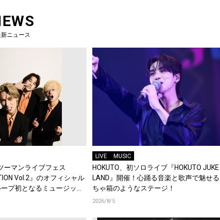
NEWS
最新ニュース
LIVE
MUSIC
企画ツーマンライブフェス
HOKUTO、初ソロライブ『HOKUTO JUKE 
ECTION Vol.2』のオフィシャル
LAND』開催！心踊る音楽と歌声で魅せ
ループ初となるミュージック
ちゃ箱のようなステージ！
場！
2026/8/5