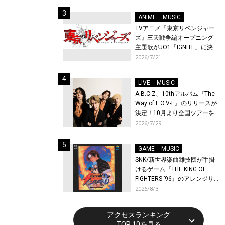
始！
ANIME
MUSIC
TVアニメ『東京リベンジャー
ズ』三天戦争編オープニング
主題歌がJO1「IGNITE」に決
定！メンバー全員から喜びと
2026/7/21
作品への想いあふれるコメン
トが到着！9月に東京・大阪で
LIVE
MUSIC
先行上映会を開催！
A.B.C-Z、10thアルバム『The
Way of L.O.V-E』のリリースが
決定！10月より全国ツアーを
開催！
2026/7/29
GAME
MUSIC
SNK/新世界楽曲雑技団が手掛
けるゲーム『THE KING OF
FIGHTERS ’96』のアレンジサ
ウンドトラックが配信開始！
2026/8/3
アクセスランキング
TOP 10を見る