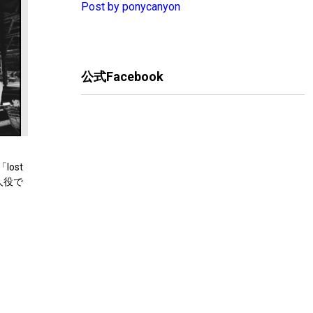
Post by ponycanyon
公式Facebook
lost
本人役で