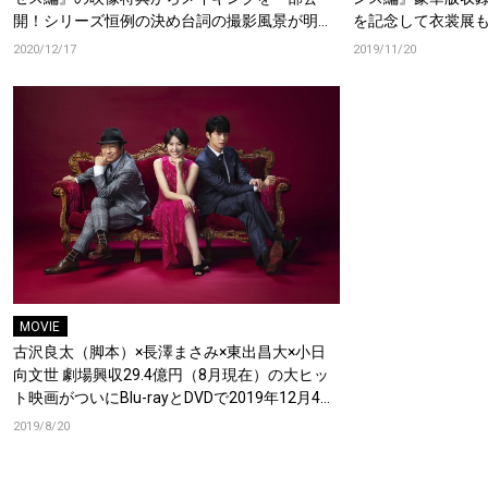
開！シリーズ恒例の決め台詞の撮影風景が明ら
を記念して衣裳展
かに！
2020/12/17
2019/11/20
MOVIE
古沢良太（脚本）×長澤まさみ×東出昌大×小日
向文世 劇場興収29.4億円（8月現在）の大ヒッ
ト映画がついにBlu-rayとDVDで2019年12月4日
に発売決定！ 長澤まさみ、東出昌大、小日向文
2019/8/20
世よりコメントも到着。あなたも絶対ダマされ
る、映画史上最高のラストを観よ！！