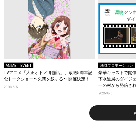
ANIME
EVENT
地域プロモーション
TVアニメ「大正オトメ御伽話」、放送5周年記
豪華キャストで開催
念トークショー〜久闊を叙する〜 開催決定！
下水道展のダイジ
一の村から発信さ
2026/8/5
いな水の物語」
2026/8/5