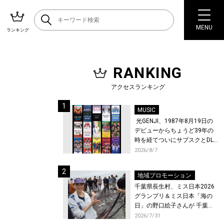
MENU
ランキング
RANKING
アクセスランキング
MUSIC
光GENJI、1987年8月19日の
デビューからちょうど39年の
時を経てついにサブスクとDL
配信が解禁！
2026/8/7
地域プロモーション
千葉県長生村、ミス日本2026
グランプリ＆ミス日本「海の
日」の野口絵子さんが 千葉県
唯一の村・長生村で地引網を
2026/7/31