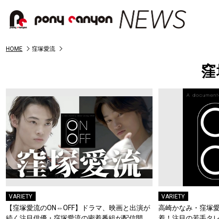
HOME
窪塚愛流
窪
VARIETY
VARIETY
【窪塚愛流のON⇔OFF】ドラマ、映画と出演が
高崎かなみ・窪塚
続く注目俳優・窪塚愛流の密着番組が配信開
着！注目の若手タ