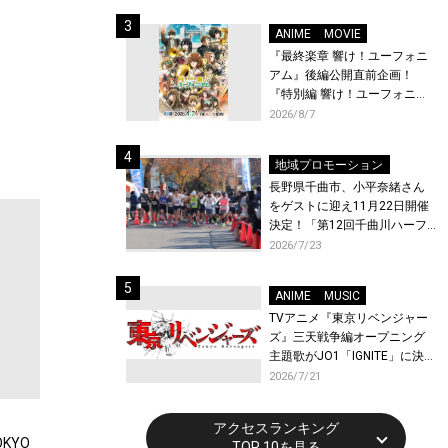
体験！
ANIME
MOVIE
『最終楽章 響け！ユーフォニ
アム』後編公開直前企画！
『特別編 響け！ユーフォニア
ム〜アンサンブルコンテス
2026/8/7
ト〜』と『最終楽章 響け！ユ
ーフォニアム』前編の一挙上
地域プロモーション
映が決定！
長野県千曲市、小平奈緒さん
をゲストに迎え11月22日開催
決定！「第12回千曲川ハーフ
マラソン」エントリー受付開
2026/7/23
始！
ANIME
MUSIC
TVアニメ『東京リベンジャー
ズ』三天戦争編オープニング
主題歌がJO1「IGNITE」に決
定！メンバー全員から喜びと
2026/7/21
作品への想いあふれるコメン
トが到着！9月に東京・大阪で
アクセスランキング
先行上映会を開催！
KYO
TOP 10を見る