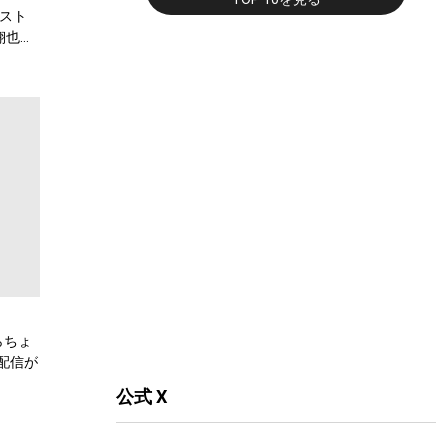
スト
翔也、
弾公
らちょ
配信が
公式 X