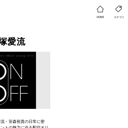
HOME
カテゴリ
塚愛流
愛流・笹森裕貴の日常に密
レントの魅力に迫る配信オリ