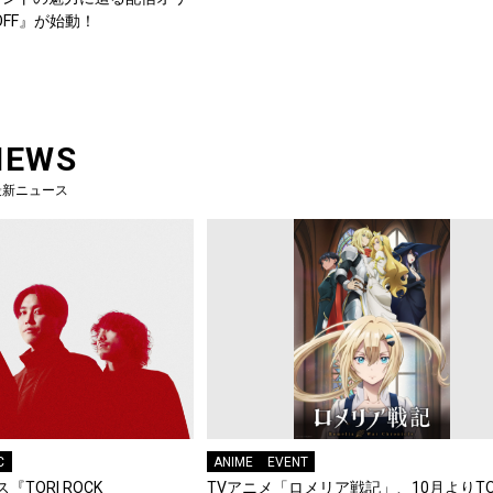
OFF』が始動！
NEWS
最新ニュース
C
ANIME
EVENT
『TORI ROCK
TVアニメ「ロメリア戦記」、10月よりTO