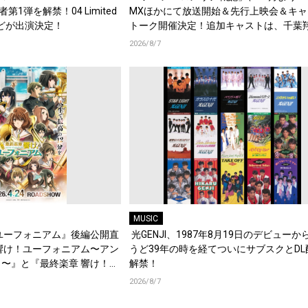
演者第1弾を解禁！04 Limited
MXほかにて放送開始＆先行上映会＆キャ
d.などが出演決定！
トーク開催決定！追加キャストは、千葉
梶原岳人、堀江瞬、綿貫竜之介！PV第1
2026/8/7
開！キャストもコメント到着！
MUSIC
ユーフォニアム』後編公開直
光GENJI、1987年8月19日のデビューか
響け！ユーフォニアム〜アン
うど39年の時を経てついにサブスクとDL
〜』と『最終楽章 響け！ユ
解禁！
編の一挙上映が決定！
2026/8/7