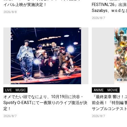
イバル上映が実施決定！
FESTIVAL’26』出
Sazabys、w.o.
2026/8/8
2026/8/7
LIVE
MUSIC
ANIME
MOVIE
オメでたい頭でなにより、10月19日に渋谷・
『最終楽章 響け！
Spotify O-EASTにて一夜限りのライブ復活が決
前企画！『特別編 
定！
サンブルコンテスト
ーフォニアム』前
2026/8/7
2026/8/7