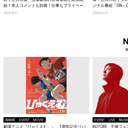
始！本人コメントも到着！仕事もプライベート
ジナル番組『ON⇔
も「ありのままの自分が詰まっている」
2023/8/5
2023/4/13
ANIME
EVENT
MOVIE
EVENT
LIVE
MUSI
劇場アニメ『ひゃくえむ。』、1周年記念リバ
KOTORI、主催フェス