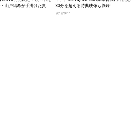
督・山戸結希が手掛けた貴重
30分を超える特典映像も収録!
ー映像収録
2019/9/11