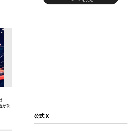
谷・
復活が決
公式 X