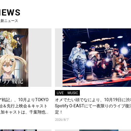
NEWS
最新ニュース
LIVE
MUSIC
戦記」、10月よりTOKYO
オメでたい頭でなにより、10月19日に渋
始＆先行上映会＆キャスト
Spotify O-EASTにて一夜限りのライブ
追加キャストは、千葉翔也、
定！
綿貫竜之介！PV第1弾公
2026/8/7
メント到着！