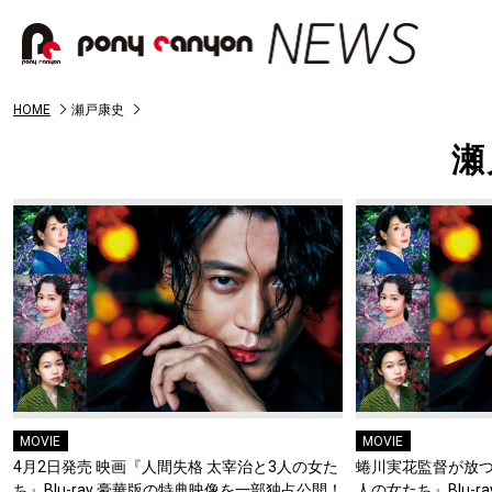
HOME
瀬戸康史
瀬
MOVIE
MOVIE
4月2日発売 映画『人間失格 太宰治と3人の女た
蜷川実花監督が放つ
ち』Blu-ray 豪華版の特典映像を一部独占公開！
人の女たち』Blu-r