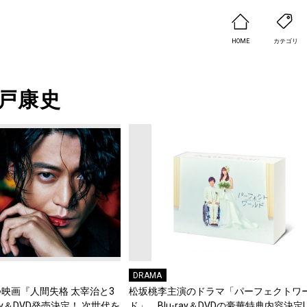
HOME
カテゴリ
戸康史
DRAMA
映画『人間失格 太宰治と3
松坂桃李主演のドラマ「パーフェクトワ
ay＆DVD発売決定！ 次世代を
ド」、Blu-ray＆DVDの豪華特典内容決定!