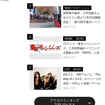
体験！
地域プロモーション
長野県千曲市、小平奈緒さん
をゲストに迎え11月22日開催
決定！「第12回千曲川ハーフ
マラソン」エントリー受付開
2026/7/23
始！
ANIME
MUSIC
TVアニメ『東京リベンジャー
ズ』三天戦争編オープニング
主題歌がJO1「IGNITE」に決
定！メンバー全員から喜びと
2026/7/21
作品への想いあふれるコメン
トが到着！9月に東京・大阪で
LIVE
MUSIC
先行上映会を開催！
A.B.C-Z、10thアルバム『The
Way of L.O.V-E』のリリースが
決定！10月より全国ツアーを
開催！
2026/7/29
アクセスランキング
TOP 10を見る