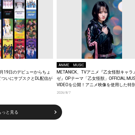
ANIME
MUSIC
年8月19日のデビューからちょ
METANICK、TVアニメ『乙女怪獣キャラ
てついにサブスクとDL配信が
ゼ』OPテーマ「乙女怪獣」OFFICIAL MUS
VIDEOを公開！アニメ映像を使用した特
集！
2026/8/7
もっと見る