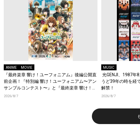
ANIME
MOVIE
MUSIC
『最終楽章 響け！ユーフォニアム』後編公開直
光GENJI、1987
前企画！『特別編 響け！ユーフォニアム〜アン
うど39年の時を経
サンブルコンテスト〜』と『最終楽章 響け！ユ
解禁！
ーフォニアム』前編の一挙上映が決定！
2026/8/7
2026/8/7