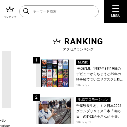
MENU
ランキング
RANKING
アクセスランキング
MUSIC
光GENJI、1987年8月19日の
デビューからちょうど39年の
時を経てついにサブスクとDL
配信が解禁！
2026/8/7
地域プロモーション
千葉県長生村、ミス日本2026
グランプリ＆ミス日本「海の
日」の野口絵子さんが 千葉県
ール
唯一の村・長生村で地引網を
2026/7/31
 1時間