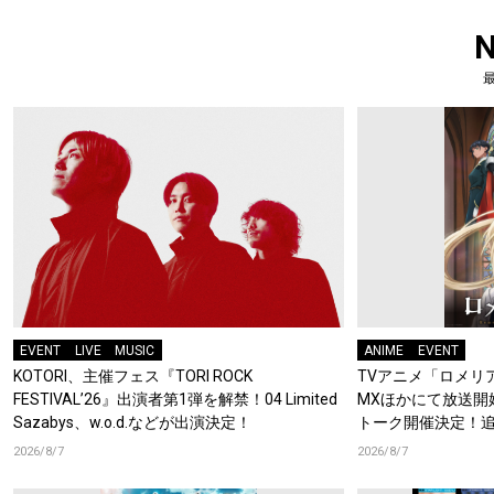
EVENT
LIVE
MUSIC
ANIME
EVENT
KOTORI、主催フェス『TORI ROCK
TVアニメ「ロメリア
FESTIVAL’26』出演者第1弾を解禁！04 Limited
MXほかにて放送開
Sazabys、w.o.d.などが出演決定！
トーク開催決定！
梶原岳人、堀江瞬、
2026/8/7
2026/8/7
開！キャストもコ