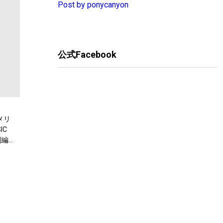
Post by ponycanyon
公式Facebook
メリ
IC
別編