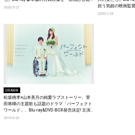
担う気鋭の映画監
2020/3/27
なドキュメンタリ
2020/1/24
DRAMA
松坂桃李×山本美月の純愛ラブストーリー、菅
田将暉の主題歌も話題のドラマ「パーフェクト
ワールド」、Blu-ray&DVD-BOX発売決定! 主演
の松坂桃李からコメントも到着!
2019/6/26