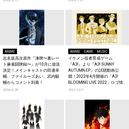
2026/2/13
2024/7/22
ANIME
ANIME
GAME
MUSIC
志名坂高次原作『凍牌〜裏レー
イケメン役者育成ゲーム
ト麻雀闘牌録〜』が10月に放送
『A3!』より『A3! SUNNY
決定！メインキャストの田邊幸
AUTUMN EP』の試聴動画公
輔、ファイルーズあい、武内駿
開！2022年4月開催の「A3!
輔からコメント到着！
BLOOMING LIVE 2022」ロゴ情
報も公開！
2024/5/28
2021/12/7