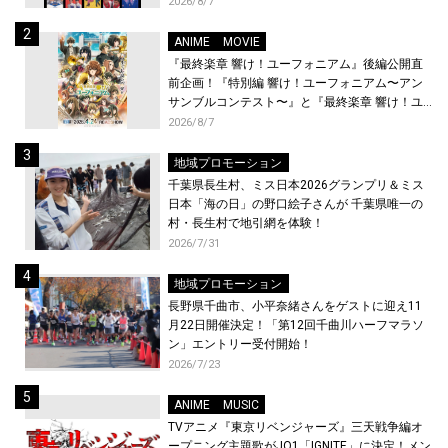
2026/8/7
ANIME
MOVIE
『最終楽章 響け！ユーフォニアム』後編公開直
前企画！『特別編 響け！ユーフォニアム〜アン
サンブルコンテスト〜』と『最終楽章 響け！ユ
ーフォニアム』前編の一挙上映が決定！
2026/8/7
地域プロモーション
千葉県長生村、ミス日本2026グランプリ＆ミス
日本「海の日」の野口絵子さんが 千葉県唯一の
村・長生村で地引網を体験！
2026/7/31
地域プロモーション
長野県千曲市、小平奈緒さんをゲストに迎え11
月22日開催決定！「第12回千曲川ハーフマラソ
ン」エントリー受付開始！
2026/7/23
ANIME
MUSIC
TVアニメ『東京リベンジャーズ』三天戦争編オ
ープニング主題歌がJO1「IGNITE」に決定！メン