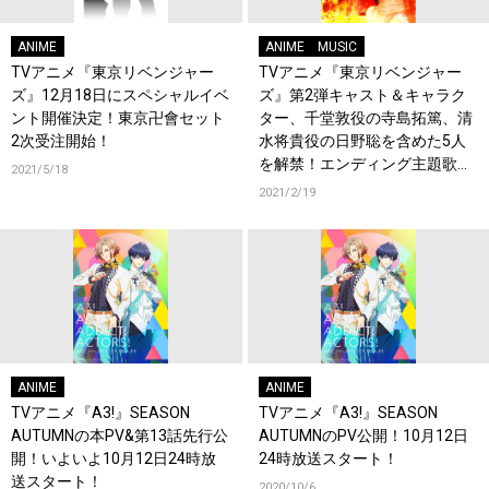
ANIME
ANIME
MUSIC
TVアニメ『東京リベンジャー
TVアニメ『東京リベンジャー
ズ』12月18日にスペシャルイベ
ズ』第2弾キャスト＆キャラク
ント開催決定！東京卍會セット
ター、千堂敦役の寺島拓篤、清
2次受注開始！
水将貴役の日野聡を含めた5人
を解禁！エンディング主題歌
2021/5/18
は、新進気鋭のシンガーソング
2021/2/19
ライター、eill「ここで息をし
て」に決定！4月10日より順次
放送開始！
ANIME
ANIME
TVアニメ『A3!』SEASON
TVアニメ『A3!』SEASON
AUTUMNの本PV&第13話先行公
AUTUMNのPV公開！10月12日
開！いよいよ10月12日24時放
24時放送スタート！
送スタート！
2020/10/6