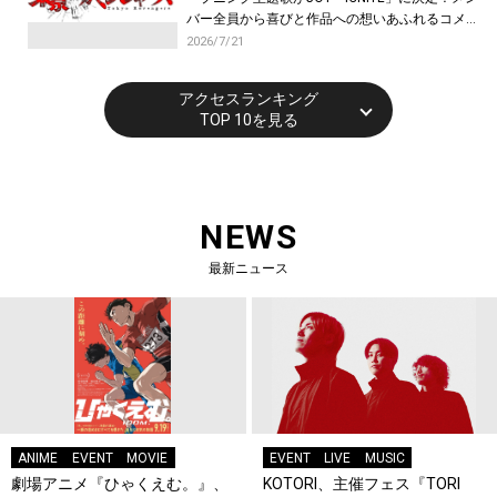
バー全員から喜びと作品への想いあふれるコメン
トが到着！9月に東京・大阪で先行上映会を開
2026/7/21
催！
アクセスランキング
TOP 10を見る
NEWS
最新ニュース
ANIME
EVENT
MOVIE
EVENT
LIVE
MUSIC
劇場アニメ『ひゃくえむ。』、
KOTORI、主催フェス『TORI