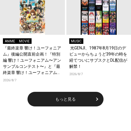
ANIME
MOVIE
MUSIC
『最終楽章 響け！ユーフォニア
光GENJI、1987年8月19日のデ
ム』後編公開直前企画！『特別
ビューからちょうど39年の時を
編 響け！ユーフォニアム〜アン
経てついにサブスクとDL配信が
サンブルコンテスト〜』と『最
解禁！
終楽章 響け！ユーフォニアム』
2026/8/7
前編の一挙上映が決定！
2026/8/7
もっと見る