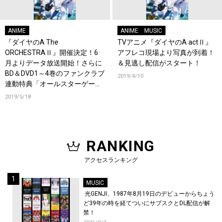
ANIME
ANIME
MUSIC
『ダイヤのA The
TVアニメ『ダイヤのA actⅡ』
ORCHESTRAⅡ』開催決定！6
アフレコ現場より写真が到着！
月よりデータ放送開始！さらに
＆見逃し配信がスタート！
BD＆DVD1～4巻のファンクラブ
2019/4/10
連動特典「オールスターゲーム
Ⅲ」イベントDVDの告知動画を
2019/5/18
公開！
RANKING
アクセスランキング
MUSIC
光GENJI、1987年8月19日のデビューからちょう
ど39年の時を経てついにサブスクとDL配信が解
禁！