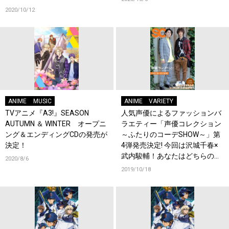
2020/10/12
ANIME
MUSIC
ANIME
VARIETY
TVアニメ『A3!』SEASON
人気声優によるファッションバ
AUTUMN ＆ WINTER オープニ
ラエティー「声優コレクション
ング＆エンディングCDの発売が
～ふたりのコーデSHOW～」第
決定！
4弾発売決定! 今回は沢城千春×
武内駿輔！あなたはどちらのコ
2020/8/6
ーディネイトがお好き？
2019/10/18