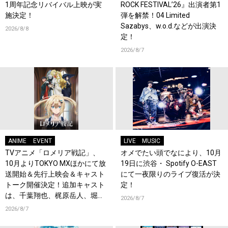
1周年記念リバイバル上映が実
ROCK FESTIVAL’26』出演者第1
施決定！
弾を解禁！04 Limited
Sazabys、w.o.d.などが出演決
2026/8/8
定！
2026/8/7
ANIME
EVENT
LIVE
MUSIC
TVアニメ「ロメリア戦記」、
オメでたい頭でなにより、10月
10月よりTOKYO MXほかにて放
19日に渋谷・ Spotify O-EAST
送開始＆先行上映会＆キャスト
にて一夜限りのライブ復活が決
トーク開催決定！追加キャスト
定！
は、千葉翔也、梶原岳人、堀江
2026/8/7
瞬、綿貫竜之介！PV第1弾公
2026/8/7
開！キャストもコメント到着！