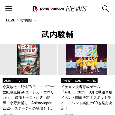
HOME
武内駿輔
武内駿輔
ANIME
EVENT
EVENT
GAME
MUSIC
今夏放送・配信TVアニメ『二十
イケメン役者育成ゲーム
世紀電氣目録-ユーレカ・エヴリ
『A3!』、2025年3月に秋組単独
カ-』、追加キャストに内山昂
イベント開催決定！スポットラ
輝、小野大輔ら「AnimeJapan
イトイベント楽曲のCDも発売決
2026」ステージへの登壇も！コ
定！
メントも到着！