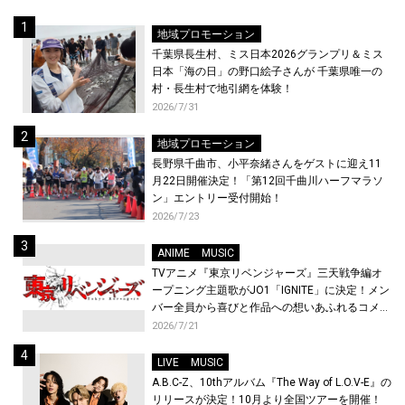
地域プロモーション
千葉県長生村、ミス日本2026グランプリ＆ミス
日本「海の日」の野口絵子さんが 千葉県唯一の
村・長生村で地引網を体験！
2026/7/31
地域プロモーション
長野県千曲市、小平奈緒さんをゲストに迎え11
月22日開催決定！「第12回千曲川ハーフマラソ
ン」エントリー受付開始！
2026/7/23
ANIME
MUSIC
TVアニメ『東京リベンジャーズ』三天戦争編オ
ープニング主題歌がJO1「IGNITE」に決定！メン
バー全員から喜びと作品への想いあふれるコメン
トが到着！9月に東京・大阪で先行上映会を開
2026/7/21
催！
LIVE
MUSIC
A.B.C-Z、10thアルバム『The Way of L.O.V-E』の
リリースが決定！10月より全国ツアーを開催！