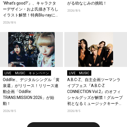
‘What’s good?’』、キャラクタ
がる幼なじみの挑戦！
ーデザイン・およ氏描き下ろし
2026/8/6
イラスト解禁！特典Blu-rayには
『HAMAツアーズ全体会議』が
2026/8/6
収録！
LIVE
MUSIC
キャンペーン
LIVE
MUSIC
OddRe:、デジタルシングル「黄
A.B.C-Z、自主企画ツーマンラ
泉還」がリリース！リリース連
イブフェス『A.B.C-Z
動企画「OddRe:
CONNECTION Vol.2』のオフィ
TRANS:MISSION 2026」が始
シャルグッズが解禁！グループ
動！
初となるミュージックキーチェ
ーンが登場！
2026/8/5
2026/8/5