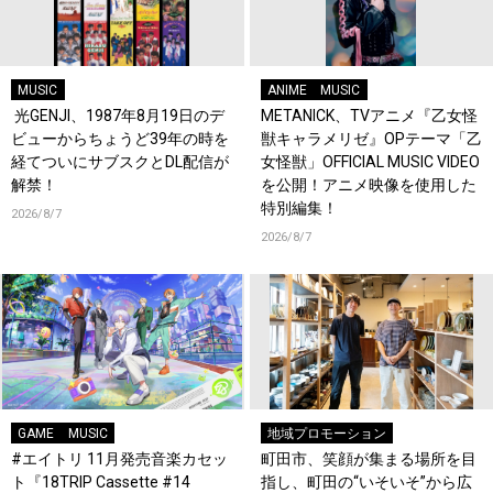
MUSIC
ANIME
MUSIC
光GENJI、1987年8月19日のデ
METANICK、TVアニメ『乙女怪
ビューからちょうど39年の時を
獣キャラメリゼ』OPテーマ「乙
経てついにサブスクとDL配信が
女怪獣」OFFICIAL MUSIC VIDEO
解禁！
を公開！アニメ映像を使用した
特別編集！
2026/8/7
2026/8/7
GAME
MUSIC
地域プロモーション
#エイトリ 11月発売音楽カセッ
町田市、笑顔が集まる場所を目
ト『18TRIP Cassette #14
指し、町田の“いそいそ”から広