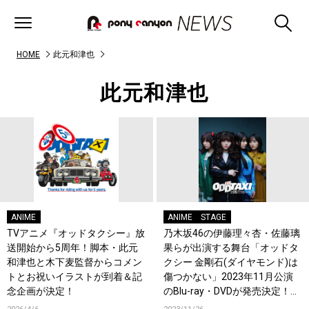
HOME
此元和津也
此元和津也
ANIME
ANIME
STAGE
TVアニメ『オッドタクシー』放
乃木坂46の伊藤理々杏・佐藤璃
送開始から5周年！脚本・此元
果らが出演する舞台「オッドタ
和津也と木下麦監督からコメン
クシー 金剛石(ダイヤモンド)は
トとお祝いイラストが到着＆記
傷つかない」2023年11月公演
念企画が決定！
のBlu-ray・DVDが発売決定！本
編に加えミステリーキッスのラ