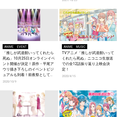
2021/10/25
ANIME
EVENT
ANIME
MUSIC
「推しが武道館いってくれたら
TVアニメ「推しが武道館いって
死ぬ」10月25日オンラインイベ
くれたら死ぬ」ニコニコ生放送
ント開催が決定！原作・平尾ア
での全12話振り返り上映会決
ウリ描き下ろしのイベントビジ
定！
ュアルも到着！前夜祭として全
2020/4/15
話振り返り一挙放送も決定！
2020/10/9