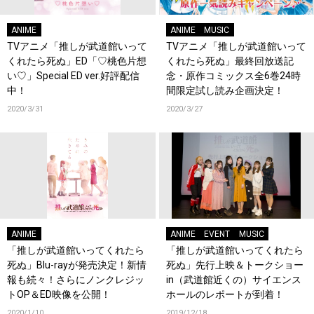
ANIME
ANIME
MUSIC
TVアニメ「推しが武道館いって
TVアニメ「推しが武道館いって
くれたら死ぬ」ED「♡桃色片想
くれたら死ぬ」最終回放送記
い♡」Special ED ver.好評配信
念・原作コミックス全6巻24時
中！
間限定試し読み企画決定！
2020/3/31
2020/3/27
ANIME
ANIME
EVENT
MUSIC
「推しが武道館いってくれたら
「推しが武道館いってくれたら
死ぬ」Blu-rayが発売決定！新情
死ぬ」先行上映＆トークショー
報も続々！さらにノンクレジッ
in（武道館近くの）サイエンス
トOP＆ED映像を公開！
ホールのレポートが到着！
2020/1/10
2019/12/18