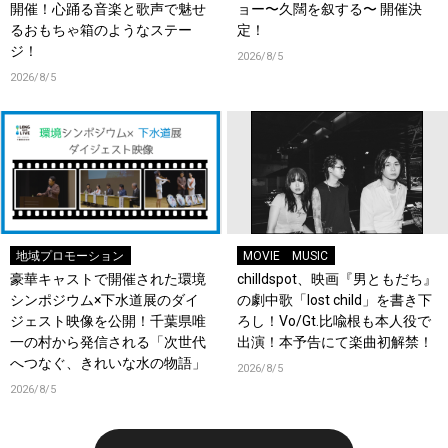
開催！心踊る音楽と歌声で魅せ
ョー〜久闊を叙する〜 開催決
るおもちゃ箱のようなステー
定！
ジ！
2026/8/5
2026/8/5
地域プロモーション
MOVIE
MUSIC
豪華キャストで開催された環境
chilldspot、映画『男ともだち』
シンポジウム×下水道展のダイ
の劇中歌「lost child」を書き下
ジェスト映像を公開！千葉県唯
ろし！Vo/Gt.比喩根も本人役で
一の村から発信される「次世代
出演！本予告にて楽曲初解禁！
へつなぐ、きれいな水の物語」
2026/8/5
2026/8/5