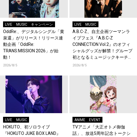
LIVE
MUSIC
キャンペーン
LIVE
MUSIC
OddRe:、デジタルシングル「黄
A.B.C-Z、自主企画ツーマンラ
泉還」がリリース！リリース連
イブフェス『A.B.C-Z
動企画「OddRe:
CONNECTION Vol.2』のオフィ
TRANS:MISSION 2026」が始
シャルグッズが解禁！グループ
動！
初となるミュージックキーチェ
ーンが登場！
2026/8/5
2026/8/5
LIVE
MUSIC
ANIME
EVENT
HOKUTO、初ソロライブ
TVアニメ「大正オトメ御伽
『HOKUTO JUKE BOX LAND』
話」、放送5周年記念トークシ