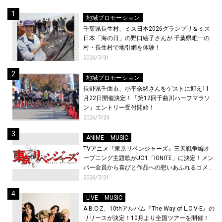
地域プロモーション
千葉県長生村、ミス日本2026グランプリ＆ミス
日本「海の日」の野口絵子さんが 千葉県唯一の
村・長生村で地引網を体験！
2026/7/31
地域プロモーション
長野県千曲市、小平奈緒さんをゲストに迎え11
月22日開催決定！「第12回千曲川ハーフマラソ
ン」エントリー受付開始！
2026/7/23
ANIME
MUSIC
TVアニメ『東京リベンジャーズ』三天戦争編オ
ープニング主題歌がJO1「IGNITE」に決定！メン
バー全員から喜びと作品への想いあふれるコメン
トが到着！9月に東京・大阪で先行上映会を開
2026/7/21
催！
LIVE
MUSIC
A.B.C-Z、10thアルバム『The Way of L.O.V-E』の
リリースが決定！10月より全国ツアーを開催！