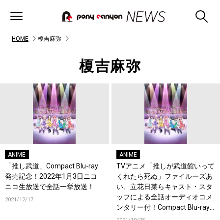
HOME
榎吉麻弥
榎吉麻弥
ANIME
ANIME
「推し武道」Compact Blu-ray
TVアニメ「推しが武道館いって
発売記念！2022年1月3日ニコ
くれたら死ぬ」ファイルーズあ
ニコ生放送で全話一挙放送！
い、立花日菜らキャスト・スタ
ッフによる全話オーディオコメ
2021/12/17
ンタリー付！Compact Blu-ray
発売決定！