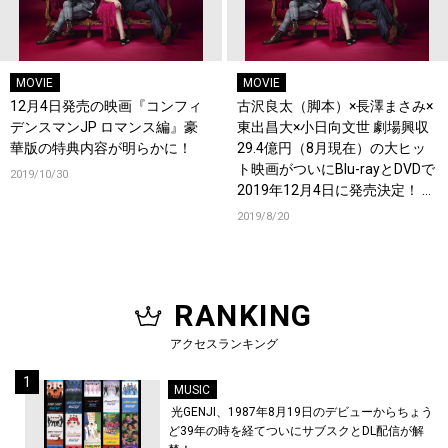
MOVIE
MOVIE
12月4日発売の映画『コンフィ
古沢良太（脚本）×長澤まさみ×
デンスマンJP ロマンス編』豪
東出昌大×小日向文世 劇場興収
華版の特典内容が明らかに！
29.4億円（8月現在）の大ヒッ
ト映画がついにBlu-rayとDVDで
2019/10/30
2019年12月4日に発売決定！ 長
澤まさみ、東出昌大、小日向文
2019/8/20
世よりコメントも到着。あなた
も絶対ダマされる、映画史上最
高のラストを観よ！！
RANKING
アクセスランキング
MUSIC
光GENJI、1987年8月19日のデビューからちょう
ど39年の時を経てついにサブスクとDL配信が解