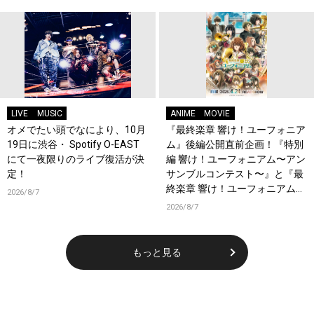
LIVE
MUSIC
ANIME
MOVIE
オメでたい頭でなにより、10月
『最終楽章 響け！ユーフォニア
19日に渋谷・ Spotify O-EAST
ム』後編公開直前企画！『特別
にて一夜限りのライブ復活が決
編 響け！ユーフォニアム〜アン
定！
サンブルコンテスト〜』と『最
終楽章 響け！ユーフォニアム』
2026/8/7
前編の一挙上映が決定！
2026/8/7
もっと見る