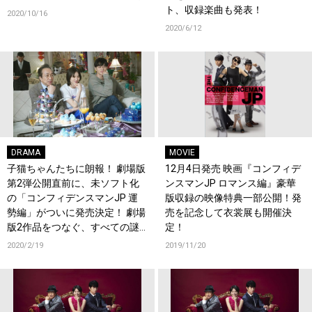
ト、収録楽曲も発表！
2020/10/16
2020/6/12
DRAMA
MOVIE
子猫ちゃんたちに朗報！ 劇場版
12月4日発売 映画『コンフィデ
第2弾公開直前に、未ソフト化
ンスマンJP ロマンス編』豪華
の「コンフィデンスマンJP 運
版収録の映像特典一部公開！発
勢編」がついに発売決定！ 劇場
売を記念して衣裳展も開催決
版2作品をつなぐ、すべての謎
定！
がここにある!?
2020/2/19
2019/11/20