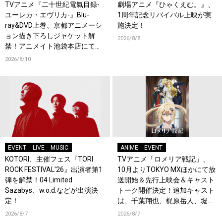
TVアニメ『二十世紀電氣目録-
劇場アニメ『ひゃくえむ。』、
ユーレカ・エヴリカ-』Blu-
1周年記念リバイバル上映が実
ray&DVD上巻、京都アニメーシ
施決定！
ョン描き下ろしジャケット解
2026/8/8
禁！アニメイト池袋本店にて店
頭イベント開催！
2026/8/10
EVENT
LIVE
MUSIC
ANIME
EVENT
KOTORI、主催フェス『TORI
TVアニメ「ロメリア戦記」、
ROCK FESTIVAL’26』出演者第1
10月よりTOKYO MXほかにて放
弾を解禁！04 Limited
送開始＆先行上映会＆キャスト
Sazabys、w.o.d.などが出演決
トーク開催決定！追加キャスト
定！
は、千葉翔也、梶原岳人、堀江
瞬、綿貫竜之介！PV第1弾公
2026/8/7
2026/8/7
開！キャストもコメント到着！