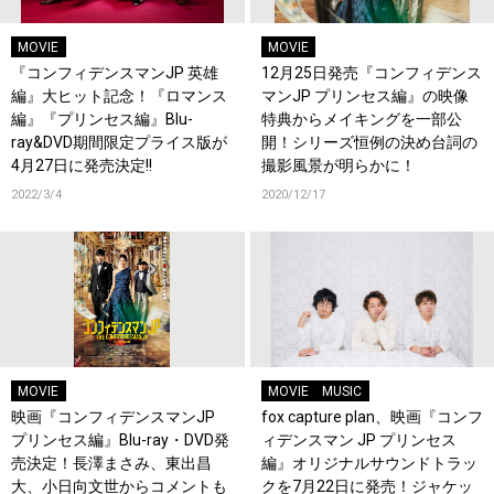
MOVIE
MOVIE
『コンフィデンスマンJP 英雄
12月25日発売『コンフィデンス
編』大ヒット記念！『ロマンス
マンJP プリンセス編』の映像
編』『プリンセス編』Blu-
特典からメイキングを一部公
ray&DVD期間限定プライス版が
開！シリーズ恒例の決め台詞の
4月27日に発売決定!!
撮影風景が明らかに！
2022/3/4
2020/12/17
MOVIE
MOVIE
MUSIC
映画『コンフィデンスマンJP
fox capture plan、映画『コンフ
プリンセス編』Blu-ray・DVD発
ィデンスマン JP プリンセス
売決定！長澤まさみ、東出昌
編』オリジナルサウンドトラッ
大、小日向文世からコメントも
クを7月22日に発売！ジャケッ