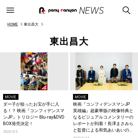
HOME
東出昌大
東出昌大
MOVIE
MOVIE
ダー子が狙ったお宝が手に入
映画『コンフィデンスマンJP
る！？ 映画『コンフィデンスマ
英雄編』超豪華版の映像特典と
ンJP』トリロジー Blu-ray&DVD
なるビジュアルコメンタリーの
BOX発売決定！
レポートが到着！長澤まさみら
と監督による和気あいあいのト
2023/3/3
ーク内容を一部公開！