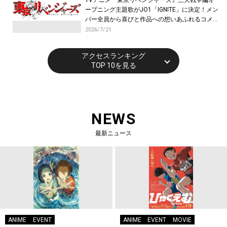
TVアニメ『東京リベンジャーズ』三天戦争編オ
ープニング主題歌がJO1「IGNITE」に決定！メン
バー全員から喜びと作品への想いあふれるコメン
トが到着！9月に東京・大阪で先行上映会を開
2026/7/21
催！
アクセスランキング
TOP 10を見る
NEWS
最新ニュース
ANIME
EVENT
ANIME
EVENT
MOVIE