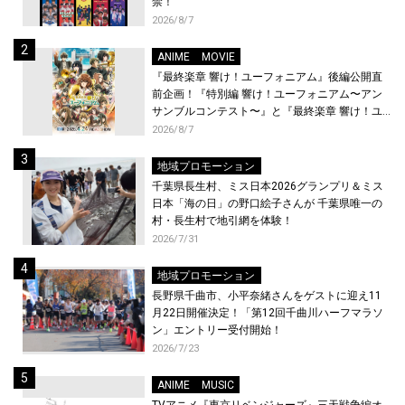
禁！
2026/8/7
ANIME
MOVIE
『最終楽章 響け！ユーフォニアム』後編公開直
前企画！『特別編 響け！ユーフォニアム〜アン
サンブルコンテスト〜』と『最終楽章 響け！ユ
ーフォニアム』前編の一挙上映が決定！
2026/8/7
地域プロモーション
千葉県長生村、ミス日本2026グランプリ＆ミス
日本「海の日」の野口絵子さんが 千葉県唯一の
村・長生村で地引網を体験！
2026/7/31
地域プロモーション
長野県千曲市、小平奈緒さんをゲストに迎え11
月22日開催決定！「第12回千曲川ハーフマラソ
ン」エントリー受付開始！
2026/7/23
ANIME
MUSIC