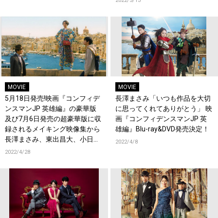
2022/5/13
MOVIE
MOVIE
5月18日発売!映画『コンフィデ
長澤まさみ「いつも作品を大切
ンスマンJP 英雄編』の豪華版
に思ってくれてありがとう」 映
及び7月6日発売の超豪華版に収
画『コンフィデンスマンJP 英
録されるメイキング映像集から
雄編』Blu-ray&DVD発売決定！
長澤まさみ、東出昌大、小日向
2022/4/8
文世の登場シーンの裏側を公開!
2022/4/28