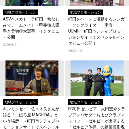
地域プロモーション
地域プロモーション
ASVペスカドーラ町田、幼なじ
町田をベースに活動するシンガ
みでチームメイト！甲斐稜人選
ーソングライター・宇海-
手と雲切啓太選手、インタビュ
UUMI-、 町田市シティプロモー
ー公開！
ションサイトでスペシャルイン
タビュー公開！
2026/5/21
2026/4/30
地域プロモーション
地域プロモーション
キンモクセイ・佐々木良さんが
FC町田ゼルビア、太田宏介クラ
語る「まほろ座 MACHIDA」と
ブアンバサダーおよびクラブマ
いう場所 ～町田市シティプロ
スコット・ゼルビーが出演する
モーションサイトでスペシャル
「ゼルビア体操」の動画撮影現