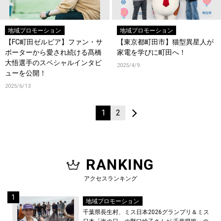
地域プロモーション
地域プロモーション
【FC町田ゼルビア】ファン・サ
【東京都町田市】猫型異星人が
ポーターから愛され続ける髙橋
家電を学びに町田へ！
大悟選手のスペシャルインタビ
2025/4/9
ューを公開！
2025/6/13
1
2
RANKING
アクセスランキング
地域プロモーション
千葉県長生村、ミス日本2026グランプリ＆ミス