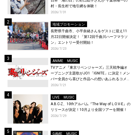
日本「海の日」の野口絵子さんが 千葉県唯一の
村・長生村で地引網を体験！
2026/7/31
地域プロモーション
長野県千曲市、小平奈緒さんをゲストに迎え11
月22日開催決定！「第12回千曲川ハーフマラソ
ン」エントリー受付開始！
2026/7/23
ANIME
MUSIC
TVアニメ『東京リベンジャーズ』三天戦争編オ
ープニング主題歌がJO1「IGNITE」に決定！メン
バー全員から喜びと作品への想いあふれるコメン
トが到着！9月に東京・大阪で先行上映会を開
2026/7/21
催！
LIVE
MUSIC
A.B.C-Z、10thアルバム『The Way of L.O.V-E』の
リリースが決定！10月より全国ツアーを開催！
2026/7/29
GAME
MUSIC