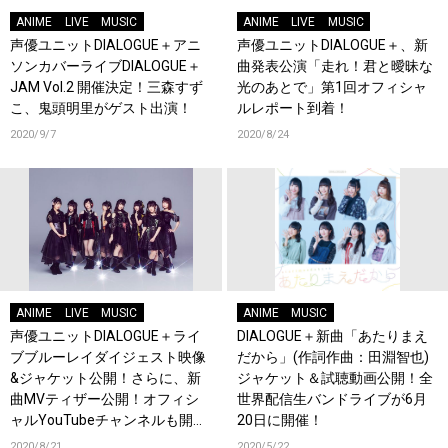
ANIME
LIVE
MUSIC
ANIME
LIVE
MUSIC
声優ユニットDIALOGUE＋アニ
声優ユニットDIALOGUE＋、新
ソンカバーライブDIALOGUE＋
曲発表公演「走れ！君と曖昧な
JAM Vol.2 開催決定！三森すず
光のあとで」第1回オフィシャ
こ、鬼頭明里がゲスト出演！
ルレポート到着！
2020/9/7
2020/8/24
ANIME
LIVE
MUSIC
ANIME
MUSIC
声優ユニットDIALOGUE＋ライ
DIALOGUE＋新曲「あたりまえ
ブブルーレイダイジェスト映像
だから」(作詞作曲：田淵智也)
&ジャケット公開！さらに、新
ジャケット＆試聴動画公開！全
曲MVティザー公開！オフィシ
世界配信生バンドライブが6月
ャルYouTubeチャンネルも開
20日に開催！
設！
2020/8/21
2020/5/22