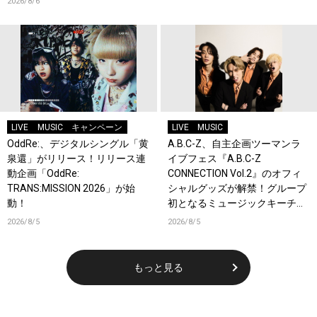
2026/8/6
収録！
LIVE
MUSIC
キャンペーン
LIVE
MUSIC
OddRe:、デジタルシングル「黄
A.B.C-Z、自主企画ツーマンラ
泉還」がリリース！リリース連
イブフェス『A.B.C-Z
動企画「OddRe:
CONNECTION Vol.2』のオフィ
TRANS:MISSION 2026」が始
シャルグッズが解禁！グループ
動！
初となるミュージックキーチェ
ーンが登場！
2026/8/5
2026/8/5
もっと見る