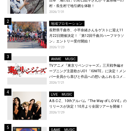
日本「海の日」の野口絵子さんが 千葉県唯一の
村・長生村で地引網を体験！
2026/7/31
地域プロモーション
長野県千曲市、小平奈緒さんをゲストに迎え11
月22日開催決定！「第12回千曲川ハーフマラソ
ン」エントリー受付開始！
2026/7/23
ANIME
MUSIC
TVアニメ『東京リベンジャーズ』三天戦争編オ
ープニング主題歌がJO1「IGNITE」に決定！メン
バー全員から喜びと作品への想いあふれるコメン
トが到着！9月に東京・大阪で先行上映会を開
2026/7/21
催！
LIVE
MUSIC
A.B.C-Z、10thアルバム『The Way of L.O.V-E』の
リリースが決定！10月より全国ツアーを開催！
2026/7/29
GAME
MUSIC