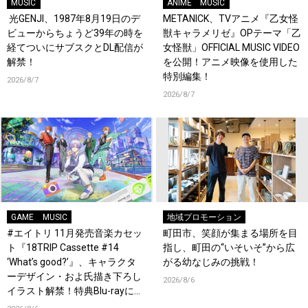
MUSIC
ANIME
MUSIC
光GENJI、1987年8月19日のデ
METANICK、TVアニメ『乙女怪
ビューからちょうど39年の時を
獣キャラメリゼ』OPテーマ「乙
経てついにサブスクとDL配信が
女怪獣」OFFICIAL MUSIC VIDEO
解禁！
を公開！アニメ映像を使用した
特別編集！
2026/8/7
2026/8/7
GAME
MUSIC
地域プロモーション
#エイトリ 11月発売音楽カセッ
町田市、笑顔が集まる場所を目
ト『18TRIP Cassette #14
指し、町田の“いそいそ”から広
‘What’s good?’』、キャラクタ
がる幼なじみの挑戦！
ーデザイン・およ氏描き下ろし
2026/8/6
イラスト解禁！特典Blu-rayには
『HAMAツアーズ全体会議』が