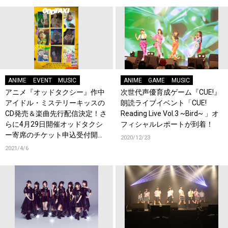
ANIME
EVENT
MUSIC
ANIME
GAME
MUSIC
アニメ『オッドタクシー』作中
次世代声優育成ゲーム『CUE!』
アイドル・ミステリーキッスの
朗読ライブイベント「CUE!
CD発売＆楽曲先行配信決定！さ
Reading Live Vol.3 ~Bird~ 」オ
らに4月29日開催オッドタクシ
フィシャルレポートが到着！
ー寄席のチケット申込受付開
2020/12/23
始！
2021/4/6