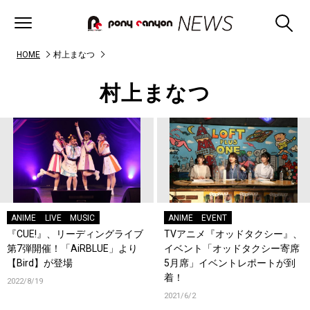
HOME
村上まなつ
村上まなつ
ANIME
LIVE
MUSIC
ANIME
EVENT
『CUE!』、リーディングライブ
TVアニメ『オッドタクシー』、
第7弾開催！「AiRBLUE」より
イベント「オッドタクシー寄席
【Bird】が登場
5月席」イベントレポートが到
着！
2022/8/19
2021/6/2