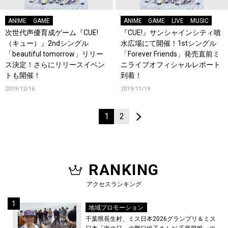
ANIME
GAME
ANIME
GAME
LIVE
MUSIC
次世代声優育成ゲーム『CUE!
『CUE!』サンシャインシティ噴
（キュー）』2ndシングル
水広場にて開催！1stシングル
「beautiful tomorrow」リリー
「Forever Friends」発売直前ミ
ス決定！さらにリリースイベン
ニライブオフィシャルレポート
トも開催！
到着！
2019/12/16
2019/11/19
1
2
RANKING
アクセスランキング
地域プロモーション
千葉県長生村、ミス日本2026グランプリ＆ミス