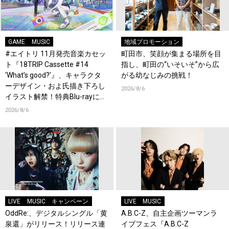
GAME
MUSIC
地域プロモーション
#エイトリ 11月発売音楽カセッ
町田市、笑顔が集まる場所を目
ト『18TRIP Cassette #14
指し、町田の“いそいそ”から広
‘What’s good?’』、キャラクタ
がる幼なじみの挑戦！
ーデザイン・およ氏描き下ろし
2026/8/6
イラスト解禁！特典Blu-rayには
『HAMAツアーズ全体会議』が
2026/8/6
収録！
LIVE
MUSIC
キャンペーン
LIVE
MUSIC
OddRe:、デジタルシングル「黄
A.B.C-Z、自主企画ツーマンラ
泉還」がリリース！リリース連
イブフェス『A.B.C-Z