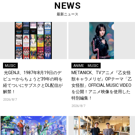
NEWS
最新ニュース
MUSIC
ANIME
MUSIC
光GENJI、1987年8月19日のデ
METANICK、TVアニメ『乙女怪
ビューからちょうど39年の時を
獣キャラメリゼ』OPテーマ「乙
経てついにサブスクとDL配信が
女怪獣」OFFICIAL MUSIC VIDEO
解禁！
を公開！アニメ映像を使用した
特別編集！
2026/8/7
2026/8/7