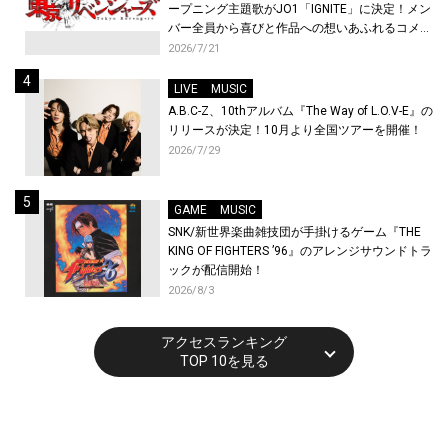
ープニング主題歌がJO1「IGNITE」に決定！メン
バー全員から喜びと作品への想いあふれるコメン
トが到着！9月に東京・大阪で先行上映会を開
2026/7/21
催！
LIVE
MUSIC
A.B.C-Z、10thアルバム『The Way of L.O.V-E』の
リリースが決定！10月より全国ツアーを開催！
2026/7/29
GAME
MUSIC
SNK/新世界楽曲雑技団が手掛けるゲーム『THE
KING OF FIGHTERS ’96』のアレンジサウンドトラ
ックが配信開始！
2026/8/3
アクセスランキング
TOP 10を見る