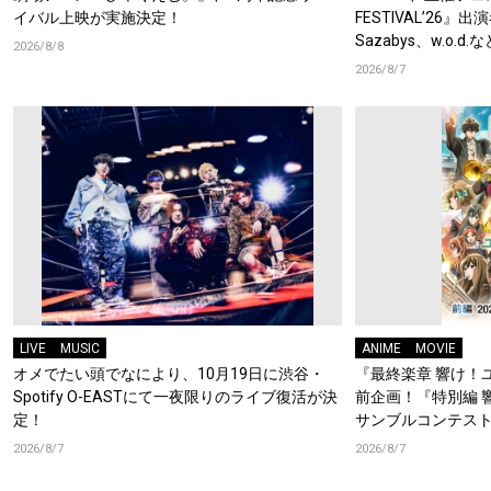
イバル上映が実施決定！
FESTIVAL’26』出
Sazabys、w.o.
2026/8/8
2026/8/7
LIVE
MUSIC
ANIME
MOVIE
オメでたい頭でなにより、10月19日に渋谷・
『最終楽章 響け！
Spotify O-EASTにて一夜限りのライブ復活が決
前企画！『特別編 
定！
サンブルコンテスト
ーフォニアム』前
2026/8/7
2026/8/7