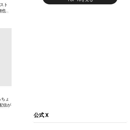
スト
翔也、
弾公
らちょ
配信が
公式 X