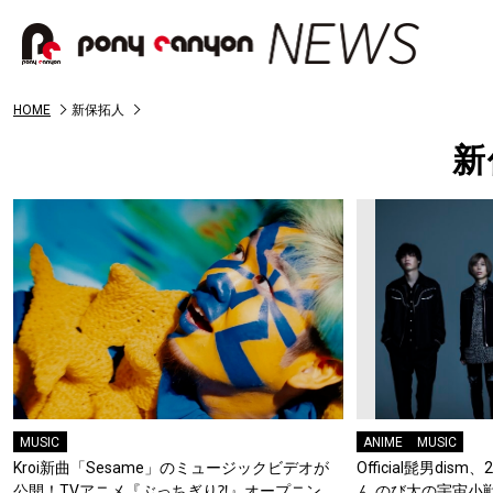
HOME
新保拓人
新
MUSIC
ANIME
MUSIC
Kroi新曲「Sesame」のミュージックビデオが
Official髭男di
公開！TVアニメ『ぶっちぎり⁈』オープニン
ん のび太の宇宙小戦