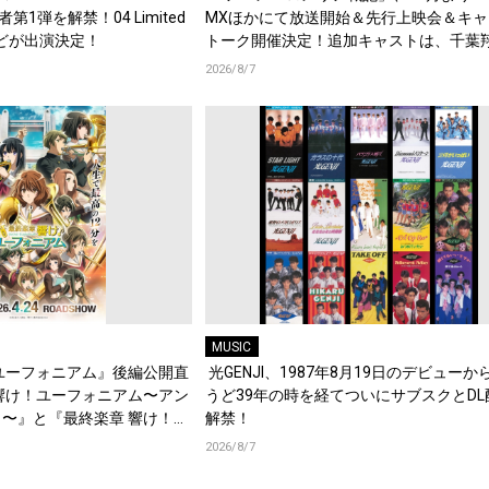
演者第1弾を解禁！04 Limited
MXほかにて放送開始＆先行上映会＆キャ
d.などが出演決定！
トーク開催決定！追加キャストは、千葉
梶原岳人、堀江瞬、綿貫竜之介！PV第1
2026/8/7
開！キャストもコメント到着！
MUSIC
ユーフォニアム』後編公開直
光GENJI、1987年8月19日のデビューか
響け！ユーフォニアム〜アン
うど39年の時を経てついにサブスクとDL
〜』と『最終楽章 響け！ユ
解禁！
編の一挙上映が決定！
2026/8/7