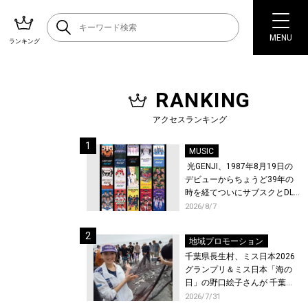
MENU
ランキング
RANKING
アクセスランキング
MUSIC
光GENJI、1987年8月19日の
デビューからちょうど39年の
時を経てついにサブスクとDL
配信が解禁！
2026/8/7
地域プロモーション
千葉県長生村、ミス日本2026
グランプリ＆ミス日本「海の
日」の野口絵子さんが 千葉県
唯一の村・長生村で地引網を
2026/7/31