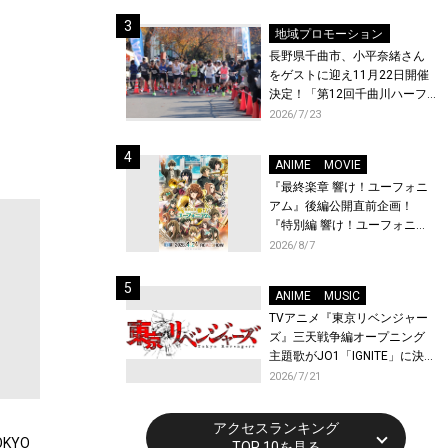
体験！
地域プロモーション
長野県千曲市、小平奈緒さん
をゲストに迎え11月22日開催
決定！「第12回千曲川ハーフ
マラソン」エントリー受付開
2026/7/23
始！
ANIME
MOVIE
『最終楽章 響け！ユーフォニ
アム』後編公開直前企画！
『特別編 響け！ユーフォニア
ム〜アンサンブルコンテス
2026/8/7
ト〜』と『最終楽章 響け！ユ
ーフォニアム』前編の一挙上
ANIME
MUSIC
映が決定！
TVアニメ『東京リベンジャー
ズ』三天戦争編オープニング
主題歌がJO1「IGNITE」に決
定！メンバー全員から喜びと
2026/7/21
作品への想いあふれるコメン
トが到着！9月に東京・大阪で
アクセスランキング
先行上映会を開催！
KYO
TOP 10を見る