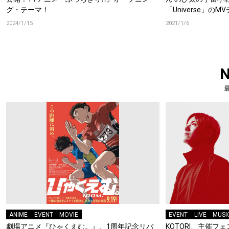
グ・テーマ！
「Universe」の
2024/1/15
2021/1/6
ANIME
EVENT
MOVIE
EVENT
LIVE
MUSI
劇場アニメ『ひゃくえむ。』、1周年記念リバ
KOTORI、主催フェス