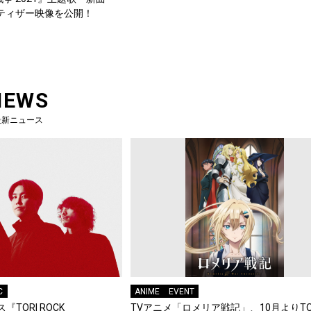
MVティザー映像を公開！
NEWS
最新ニュース
C
ANIME
EVENT
『TORI ROCK
TVアニメ「ロメリア戦記」、10月よりTO