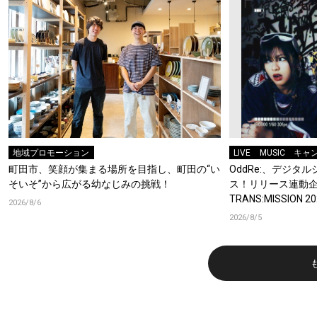
地域プロモーション
LIVE
MUSIC
キャ
町田市、笑顔が集まる場所を目指し、町田の“い
OddRe:、デジ
そいそ”から広がる幼なじみの挑戦！
ス！リリース連動企画
TRANS:MISSION
2026/8/6
2026/8/5