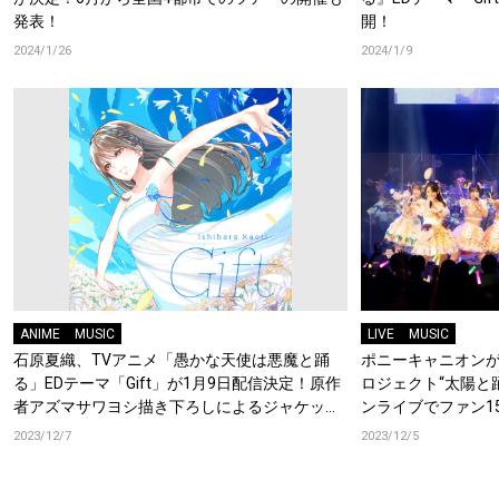
発表！
開！
2024/1/26
2024/1/9
ANIME
MUSIC
LIVE
MUSIC
石原夏織、TVアニメ「愚かな天使は悪魔と踊
ポニーキャニオン
る」EDテーマ「Gift」が1月9日配信決定！原作
ロジェクト“太陽と
者アズマサワヨシ描き下ろしによるジャケット
ンライブでファン1
解禁！コメントも到着！！
2023/12/7
2023/12/5