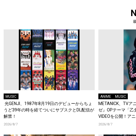
MUSIC
ANIME
MUSIC
光GENJI、1987年8月19日のデビューからちょ
METANICK、T
うど39年の時を経てついにサブスクとDL配信が
ゼ』OPテーマ「乙女怪獣
解禁！
VIDEOを公開！
集！
2026/8/7
2026/8/7