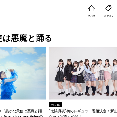
HOME
カテゴリ
使は悪魔と踊る
MUSIC
メ『愚かな天使は悪魔と踊
“太陽月夜”初のレギュラー番組決定！新
imation Lyric Video公
ケット写真も公開！