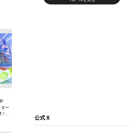
P
ラクター
禁！特
公式 X
議』が収