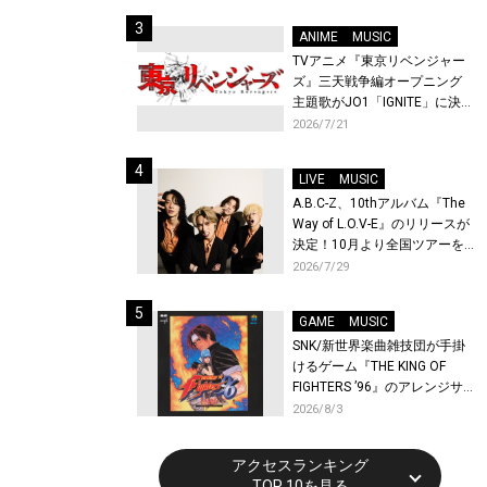
始！
ANIME
MUSIC
TVアニメ『東京リベンジャー
ズ』三天戦争編オープニング
主題歌がJO1「IGNITE」に決
定！メンバー全員から喜びと
2026/7/21
作品への想いあふれるコメン
トが到着！9月に東京・大阪で
LIVE
MUSIC
先行上映会を開催！
A.B.C-Z、10thアルバム『The
Way of L.O.V-E』のリリースが
決定！10月より全国ツアーを
開催！
2026/7/29
GAME
MUSIC
SNK/新世界楽曲雑技団が手掛
けるゲーム『THE KING OF
FIGHTERS ’96』のアレンジサ
ウンドトラックが配信開始！
2026/8/3
アクセスランキング
TOP 10を見る