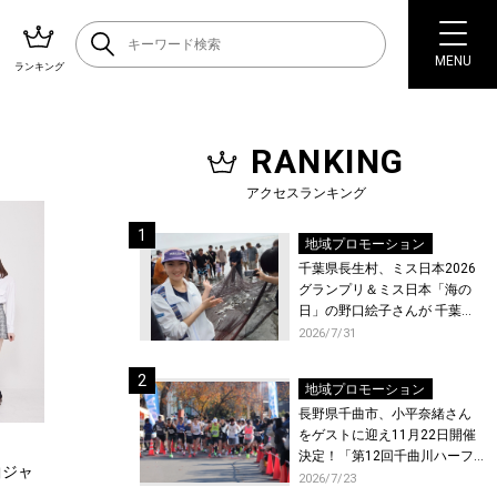
MENU
ランキング
RANKING
アクセスランキング
地域プロモーション
千葉県長生村、ミス日本2026
グランプリ＆ミス日本「海の
日」の野口絵子さんが 千葉県
唯一の村・長生村で地引網を
2026/7/31
体験！
地域プロモーション
長野県千曲市、小平奈緒さん
をゲストに迎え11月22日開催
決定！「第12回千曲川ハーフ
曲ジャ
マラソン」エントリー受付開
2026/7/23