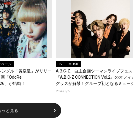
ンペーン
LIVE
MUSIC
タルシングル「黄泉還」がリリー
A.B.C-Z、自主企画ツーマンライブフェス
「OddRe:
『A.B.C-Z CONNECTION Vol.2』のオ
 2026」が始動！
グッズが解禁！グループ初となるミュー
キーチェーンが登場！
2026/8/5
もっと見る