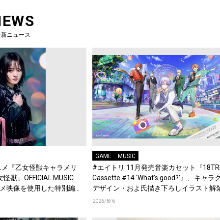
NEWS
最新ニュース
GAME
MUSIC
Vアニメ『乙女怪獣キャラメリ
#エイトリ 11月発売音楽カセット『18TRI
」OFFICIAL MUSIC
Cassette #14 ‘What’s good?’』、キャ
アニメ映像を使用した特別編
デザイン・およ氏描き下ろしイラスト解
典Blu-rayには『HAMAツアーズ全体会
2026/8/6
録！