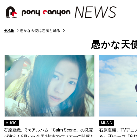
HOME
愚かな天使は悪魔と踊る
愚かな天
MUSIC
MUSIC
石原夏織、3rdアルバム「Calm Scene」の発売
石原夏織、TVアニ
が決定！6月から全国4都市でのツアーの開催も
る』EDテーマ「Gift」An