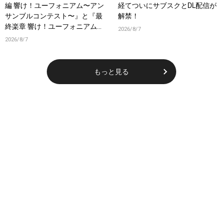
編 響け！ユーフォニアム〜アン
経てついにサブスクとDL配信が
サンブルコンテスト〜』と『最
解禁！
終楽章 響け！ユーフォニアム』
2026/8/7
前編の一挙上映が決定！
2026/8/7
もっと見る