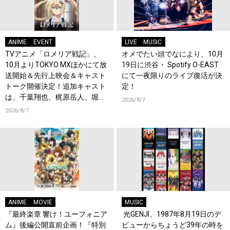
ANIME
EVENT
LIVE
MUSIC
TVアニメ「ロメリア戦記」、
オメでたい頭でなにより、10月
10月よりTOKYO MXほかにて放
19日に渋谷・ Spotify O-EAST
送開始＆先行上映会＆キャスト
にて一夜限りのライブ復活が決
トーク開催決定！追加キャスト
定！
は、千葉翔也、梶原岳人、堀江
2026/8/7
瞬、綿貫竜之介！PV第1弾公
2026/8/7
開！キャストもコメント到着！
ANIME
MOVIE
MUSIC
『最終楽章 響け！ユーフォニア
光GENJI、1987年8月19日のデ
ム』後編公開直前企画！『特別
ビューからちょうど39年の時を