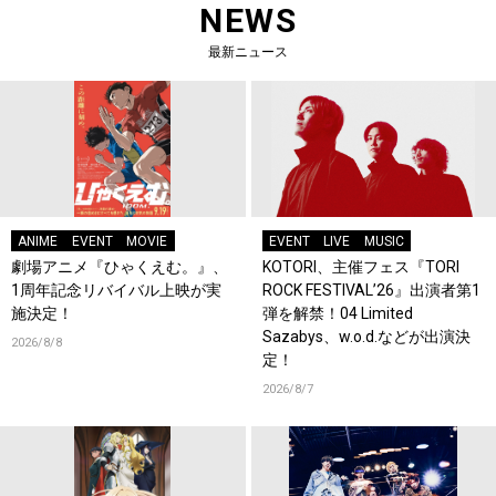
NEWS
最新ニュース
ANIME
EVENT
MOVIE
EVENT
LIVE
MUSIC
劇場アニメ『ひゃくえむ。』、
KOTORI、主催フェス『TORI
1周年記念リバイバル上映が実
ROCK FESTIVAL’26』出演者第1
施決定！
弾を解禁！04 Limited
Sazabys、w.o.d.などが出演決
2026/8/8
定！
2026/8/7