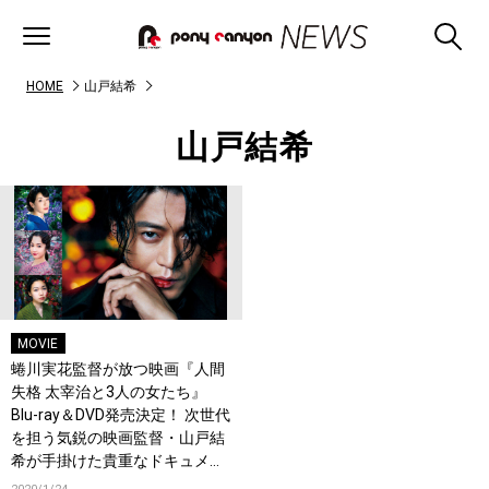
HOME
山戸結希
山戸結希
MOVIE
蜷川実花監督が放つ映画『人間
失格 太宰治と3人の女たち』
Blu-ray＆DVD発売決定！ 次世代
を担う気鋭の映画監督・山戸結
希が手掛けた貴重なドキュメン
タリー映像収録