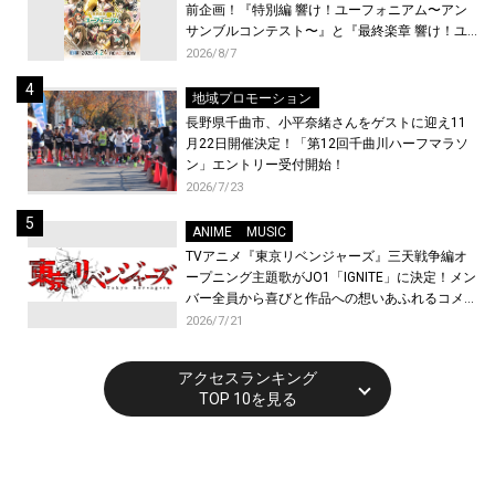
前企画！『特別編 響け！ユーフォニアム〜アン
サンブルコンテスト〜』と『最終楽章 響け！ユ
ーフォニアム』前編の一挙上映が決定！
2026/8/7
地域プロモーション
長野県千曲市、小平奈緒さんをゲストに迎え11
月22日開催決定！「第12回千曲川ハーフマラソ
ン」エントリー受付開始！
2026/7/23
ANIME
MUSIC
TVアニメ『東京リベンジャーズ』三天戦争編オ
ープニング主題歌がJO1「IGNITE」に決定！メン
バー全員から喜びと作品への想いあふれるコメン
トが到着！9月に東京・大阪で先行上映会を開
2026/7/21
催！
アクセスランキング
TOP 10を見る