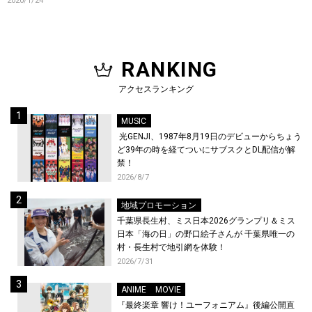
2020/1/24
RANKING
アクセスランキング
MUSIC
光GENJI、1987年8月19日のデビューからちょう
ど39年の時を経てついにサブスクとDL配信が解
禁！
2026/8/7
地域プロモーション
千葉県長生村、ミス日本2026グランプリ＆ミス
日本「海の日」の野口絵子さんが 千葉県唯一の
村・長生村で地引網を体験！
2026/7/31
ANIME
MOVIE
『最終楽章 響け！ユーフォニアム』後編公開直