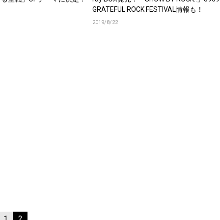
GRATEFUL ROCK FESTIVAL情報も！
2019/8/22
1
2