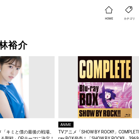
HOME
カテゴリ
林裕介
ANIME
メ「キミと僕の最後の戦場、
TVアニメ「SHOW BY ROCK!!」COMPLETE 
る聖戦」OPテーマに決定！
ray BOX発売！「SHOW BY ROCK!!」3969