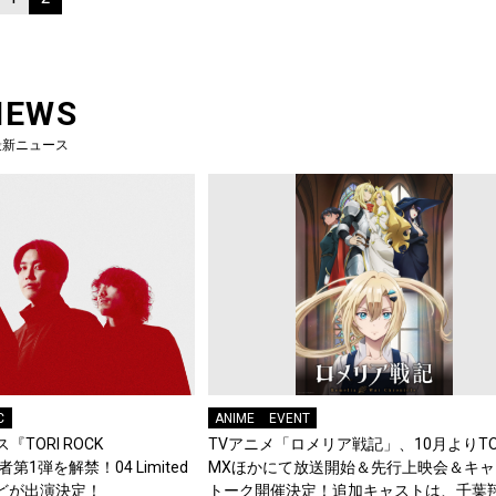
NEWS
最新ニュース
C
ANIME
EVENT
『TORI ROCK
TVアニメ「ロメリア戦記」、10月よりTO
演者第1弾を解禁！04 Limited
MXほかにて放送開始＆先行上映会＆キャ
d.などが出演決定！
トーク開催決定！追加キャストは、千葉