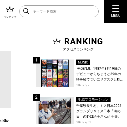
MENU
ランキング
RANKING
アクセスランキング
MUSIC
光GENJI、1987年8月19日の
デビューからちょうど39年の
時を経てついにサブスクとDL
配信が解禁！
2026/8/7
地域プロモーション
千葉県長生村、ミス日本2026
グランプリ＆ミス日本「海の
日」の野口絵子さんが 千葉県
Blu-
唯一の村・長生村で地引網を
2026/7/31