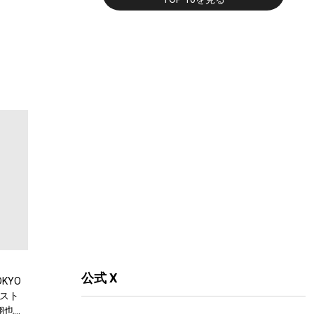
公式 X
KYO
スト
翔也、