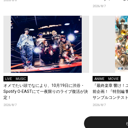
2026/8/8
2026/8/7
LIVE
MUSIC
ANIME
MOVIE
オメでたい頭でなにより、10月19日に渋谷・
『最終楽章 響け！
Spotify O-EASTにて一夜限りのライブ復活が決
前企画！『特別編 
定！
サンブルコンテスト
ーフォニアム』前
2026/8/7
2026/8/7