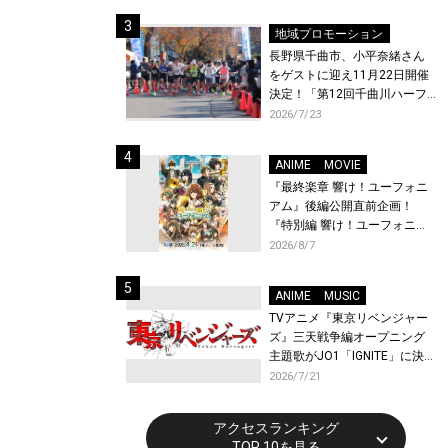
体験！
地域プロモーション
長野県千曲市、小平奈緒さん
をゲストに迎え11月22日開催
決定！「第12回千曲川ハーフ
マラソン」エントリー受付開
2026/7/23
始！
ANIME
MOVIE
『最終楽章 響け！ユーフォニ
アム』後編公開直前企画！
『特別編 響け！ユーフォニア
ム〜アンサンブルコンテス
2026/8/7
ト〜』と『最終楽章 響け！ユ
ーフォニアム』前編の一挙上
ANIME
MUSIC
映が決定！
TVアニメ『東京リベンジャー
ズ』三天戦争編オープニング
主題歌がJO1「IGNITE」に決
定！メンバー全員から喜びと
2026/7/21
作品への想いあふれるコメン
トが到着！9月に東京・大阪で
アクセスランキング
先行上映会を開催！
TOP 10を見る