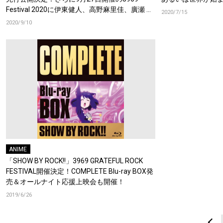
Festival 2020に伊東健人、高野麻里佳、廣瀬 直
2020/7/15
也、SILHOUETTE FROM THE SKYLITの出演が決
2020/9/10
定！
ANIME
「SHOW BY ROCK!!」3969 GRATEFUL ROCK
FESTIVAL開催決定！COMPLETE Blu-ray BOX発
売＆オールナイト応援上映会も開催！
2019/6/26