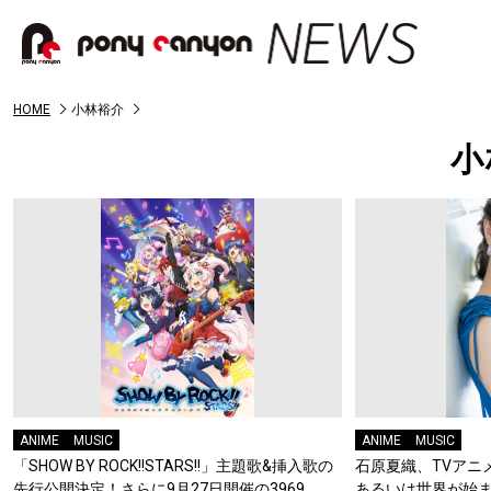
HOME
小林裕介
小
ANIME
MUSIC
ANIME
MUSIC
「SHOW BY ROCK!!STARS!!」主題歌&挿入歌の
石原夏織、TVアニ
先行公開決定！さらに9月27日開催の3969
あるいは世界が始ま