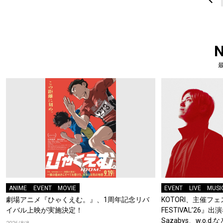
ANIME
EVENT
MOVIE
EVENT
LIVE
MUSI
劇場アニメ『ひゃくえむ。』、1周年記念リバ
KOTORI、主催フェス
イバル上映が実施決定！
FESTIVAL’26』出
Sazabys、w.o.