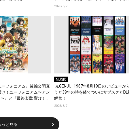
梶原岳人、堀江瞬、綿貫竜之介！PV第1
2026/8/7
開！キャストもコメント到着！
MUSIC
ユーフォニアム』後編公開直
光GENJI、1987年8月19日のデビューか
響け！ユーフォニアム〜アン
うど39年の時を経てついにサブスクとDL
〜』と『最終楽章 響け！ユ
解禁！
編の一挙上映が決定！
2026/8/7
もっと見る