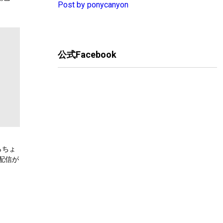
Post by ponycanyon
弾公
公式Facebook
らちょ
配信が