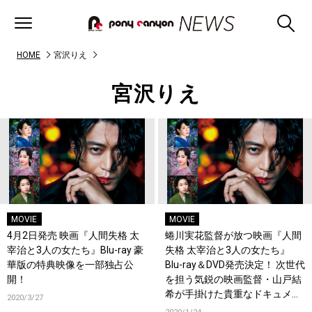
HOME
宮沢りえ
宮沢りえ
MOVIE
MOVIE
4月2日発売 映画『人間失格 太
蜷川実花監督が放つ映画『人間
宰治と3人の女たち』Blu-ray 豪
失格 太宰治と3人の女たち』
華版の特典映像を一部独占公
Blu-ray＆DVD発売決定！ 次世代
開！
を担う気鋭の映画監督・山戸結
希が手掛けた貴重なドキュメン
2020/3/27
タリー映像収録