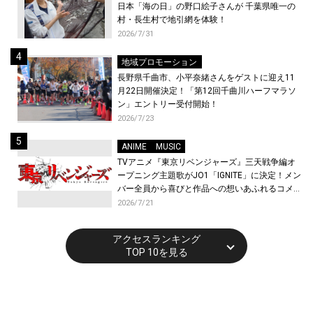
日本「海の日」の野口絵子さんが 千葉県唯一の
村・長生村で地引網を体験！
2026/7/31
地域プロモーション
長野県千曲市、小平奈緒さんをゲストに迎え11
月22日開催決定！「第12回千曲川ハーフマラソ
ン」エントリー受付開始！
2026/7/23
ANIME
MUSIC
TVアニメ『東京リベンジャーズ』三天戦争編オ
ープニング主題歌がJO1「IGNITE」に決定！メン
バー全員から喜びと作品への想いあふれるコメン
トが到着！9月に東京・大阪で先行上映会を開
2026/7/21
催！
アクセスランキング
TOP 10を見る