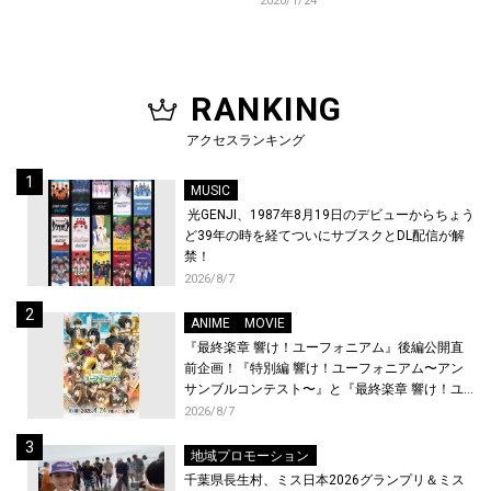
2020/1/24
RANKING
アクセスランキング
MUSIC
光GENJI、1987年8月19日のデビューからちょう
ど39年の時を経てついにサブスクとDL配信が解
禁！
2026/8/7
ANIME
MOVIE
『最終楽章 響け！ユーフォニアム』後編公開直
前企画！『特別編 響け！ユーフォニアム〜アン
サンブルコンテスト〜』と『最終楽章 響け！ユ
ーフォニアム』前編の一挙上映が決定！
2026/8/7
地域プロモーション
千葉県長生村、ミス日本2026グランプリ＆ミス