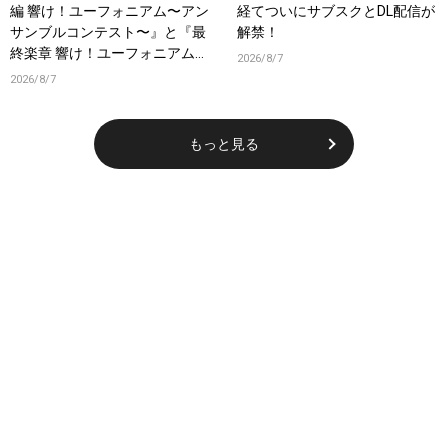
編 響け！ユーフォニアム〜アン
経てついにサブスクとDL配信が
サンブルコンテスト〜』と『最
解禁！
終楽章 響け！ユーフォニアム』
2026/8/7
前編の一挙上映が決定！
2026/8/7
もっと見る