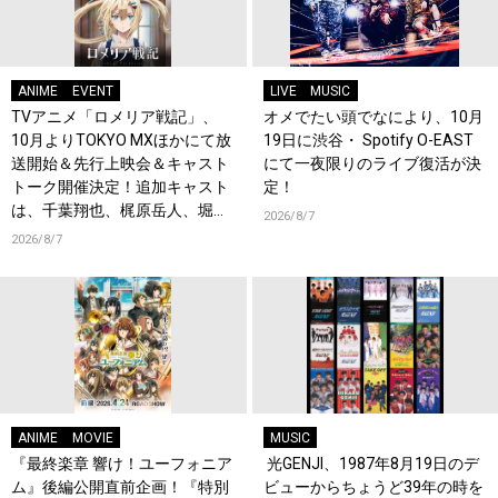
ANIME
EVENT
LIVE
MUSIC
TVアニメ「ロメリア戦記」、
オメでたい頭でなにより、10月
10月よりTOKYO MXほかにて放
19日に渋谷・ Spotify O-EAST
送開始＆先行上映会＆キャスト
にて一夜限りのライブ復活が決
トーク開催決定！追加キャスト
定！
は、千葉翔也、梶原岳人、堀江
2026/8/7
瞬、綿貫竜之介！PV第1弾公
2026/8/7
開！キャストもコメント到着！
ANIME
MOVIE
MUSIC
『最終楽章 響け！ユーフォニア
光GENJI、1987年8月19日のデ
ム』後編公開直前企画！『特別
ビューからちょうど39年の時を