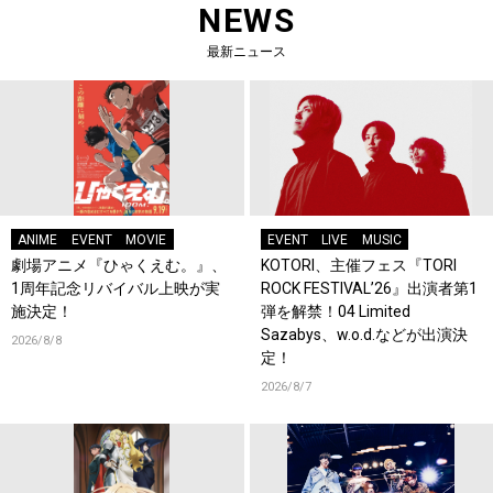
NEWS
最新ニュース
ANIME
EVENT
MOVIE
EVENT
LIVE
MUSIC
劇場アニメ『ひゃくえむ。』、
KOTORI、主催フェス『TORI
1周年記念リバイバル上映が実
ROCK FESTIVAL’26』出演者第1
施決定！
弾を解禁！04 Limited
Sazabys、w.o.d.などが出演決
2026/8/8
定！
2026/8/7