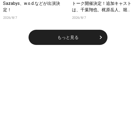
Sazabys、w.o.d.などが出演決
トーク開催決定！追加キャスト
定！
は、千葉翔也、梶原岳人、堀江
瞬、綿貫竜之介！PV第1弾公
2026/8/7
2026/8/7
開！キャストもコメント到着！
もっと見る