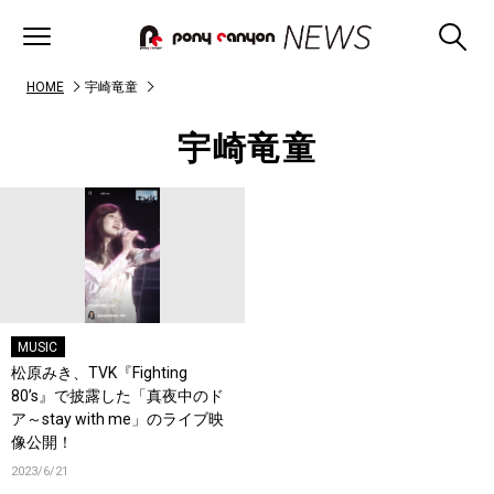
HOME
宇崎竜童
宇崎竜童
MUSIC
松原みき、TVK『Fighting
80’s』で披露した「真夜中のド
ア～stay with me」のライブ映
像公開！
2023/6/21