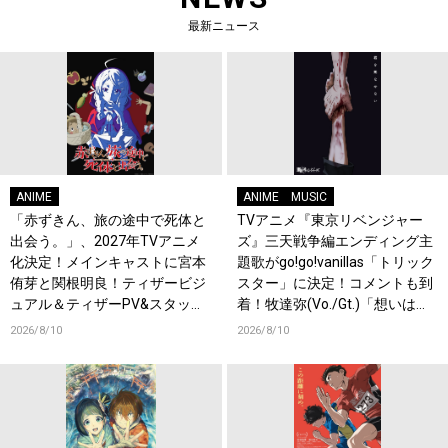
最新ニュース
ANIME
ANIME
MUSIC
「赤ずきん、旅の途中で死体と
TVアニメ『東京リベンジャー
出会う。」、2027年TVアニメ
ズ』三天戦争編エンディング主
化決定！メインキャストに宮本
題歌がgo!go!vanillas「トリック
侑芽と関根明良！ティザービジ
スター」に決定！コメントも到
ュアル＆ティザーPV&スタッフ
着！牧達弥(Vo./Gt.)「想いは歌
情報も公開！原作者・キャス
詞に詰め込んでおります」
2026/8/10
2026/8/10
ト・スタッフからコメント到
着！