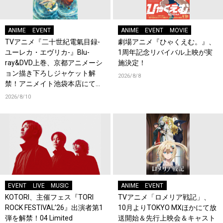
ANIME
EVENT
ANIME
EVENT
MOVIE
TVアニメ『二十世紀電氣目録-
劇場アニメ『ひゃくえむ。』、
ユーレカ・エヴリカ-』Blu-
1周年記念リバイバル上映が実
ray&DVD上巻、京都アニメーシ
施決定！
ョン描き下ろしジャケット解
2026/8/8
禁！アニメイト池袋本店にて店
頭イベント開催！
2026/8/10
EVENT
LIVE
MUSIC
ANIME
EVENT
KOTORI、主催フェス『TORI
TVアニメ「ロメリア戦記」、
ROCK FESTIVAL’26』出演者第1
10月よりTOKYO MXほかにて放
弾を解禁！04 Limited
送開始＆先行上映会＆キャスト