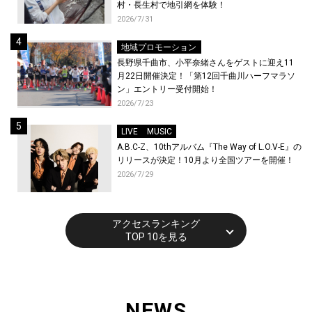
村・長生村で地引網を体験！
2026/7/31
地域プロモーション
長野県千曲市、小平奈緒さんをゲストに迎え11
月22日開催決定！「第12回千曲川ハーフマラソ
ン」エントリー受付開始！
2026/7/23
LIVE
MUSIC
A.B.C-Z、10thアルバム『The Way of L.O.V-E』の
リリースが決定！10月より全国ツアーを開催！
2026/7/29
アクセスランキング
TOP 10を見る
NEWS