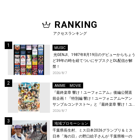
RANKING
アクセスランキング
MUSIC
光GENJI、1987年8月19日のデビューからちょう
ど39年の時を経てついにサブスクとDL配信が解
禁！
2026/8/7
ANIME
MOVIE
『最終楽章 響け！ユーフォニアム』後編公開直
前企画！『特別編 響け！ユーフォニアム〜アン
サンブルコンテスト〜』と『最終楽章 響け！ユ
ーフォニアム』前編の一挙上映が決定！
2026/8/7
地域プロモーション
千葉県長生村、ミス日本2026グランプリ＆ミス
日本「海の日」の野口絵子さんが 千葉県唯一の