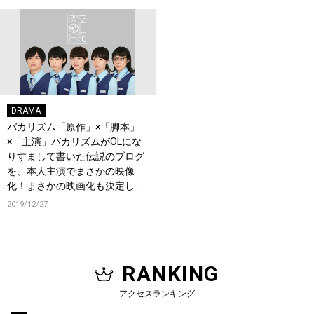
DRAMA
バカリズム「原作」×「脚本」
×「主演」バカリズムがOLにな
りすまして書いた伝説のブログ
を、本人主演でまさかの映像
化！まさかの映画化も決定し話
題を呼んでいるドラマ「架空OL
2019/12/27
日記」がBlu-ray BOXでリリー
ス決定！
RANKING
アクセスランキング