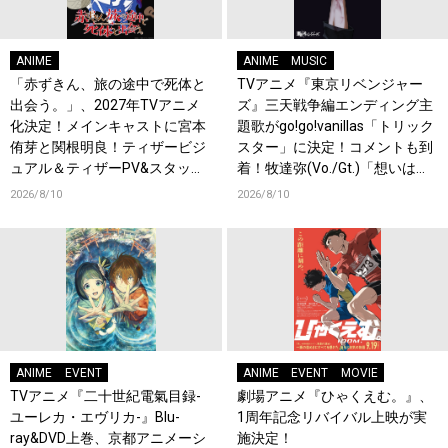
ANIME
ANIME
MUSIC
「赤ずきん、旅の途中で死体と
TVアニメ『東京リベンジャー
出会う。」、2027年TVアニメ
ズ』三天戦争編エンディング主
化決定！メインキャストに宮本
題歌がgo!go!vanillas「トリック
侑芽と関根明良！ティザービジ
スター」に決定！コメントも到
ュアル＆ティザーPV&スタッフ
着！牧達弥(Vo./Gt.)「想いは歌
情報も公開！原作者・キャス
詞に詰め込んでおります」
2026/8/10
2026/8/10
ト・スタッフからコメント到
着！
ANIME
EVENT
ANIME
EVENT
MOVIE
TVアニメ『二十世紀電氣目録-
劇場アニメ『ひゃくえむ。』、
ユーレカ・エヴリカ-』Blu-
1周年記念リバイバル上映が実
ray&DVD上巻、京都アニメーシ
施決定！