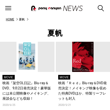
HOME
夏帆
夏帆
MOVIE
MOVIE
映画『架空OL日記』Blu-ray＆
映画『Ｒｅｄ』Blu-ray＆DVD発
DVD、9月2日発売決定！豪華版
売決定！メイキング映像を収め
には未公開映像やメイキング、
た特典DVDほか、特製リーフレ
座談会なども収録！
ットも封入
2020/6/25
2020/5/21