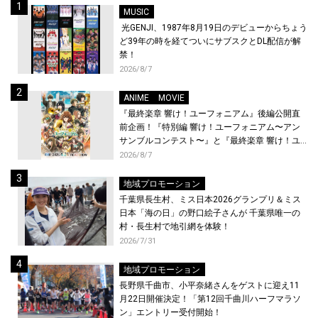
MUSIC
光GENJI、1987年8月19日のデビューからちょう
ど39年の時を経てついにサブスクとDL配信が解
禁！
2026/8/7
ANIME
MOVIE
『最終楽章 響け！ユーフォニアム』後編公開直
前企画！『特別編 響け！ユーフォニアム〜アン
サンブルコンテスト〜』と『最終楽章 響け！ユ
ーフォニアム』前編の一挙上映が決定！
2026/8/7
地域プロモーション
千葉県長生村、ミス日本2026グランプリ＆ミス
日本「海の日」の野口絵子さんが 千葉県唯一の
村・長生村で地引網を体験！
2026/7/31
地域プロモーション
長野県千曲市、小平奈緒さんをゲストに迎え11
月22日開催決定！「第12回千曲川ハーフマラソ
ン」エントリー受付開始！