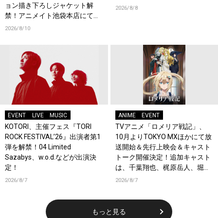
ョン描き下ろしジャケット解
2026/8/8
禁！アニメイト池袋本店にて店
頭イベント開催！
2026/8/10
EVENT
LIVE
MUSIC
ANIME
EVENT
KOTORI、主催フェス『TORI
TVアニメ「ロメリア戦記」、
ROCK FESTIVAL’26』出演者第1
10月よりTOKYO MXほかにて放
弾を解禁！04 Limited
送開始＆先行上映会＆キャスト
Sazabys、w.o.d.などが出演決
トーク開催決定！追加キャスト
定！
は、千葉翔也、梶原岳人、堀江
瞬、綿貫竜之介！PV第1弾公
2026/8/7
2026/8/7
開！キャストもコメント到着！
もっと見る