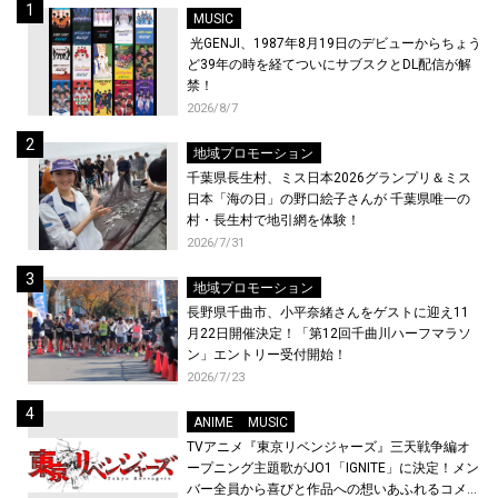
MUSIC
光GENJI、1987年8月19日のデビューからちょう
ど39年の時を経てついにサブスクとDL配信が解
禁！
2026/8/7
地域プロモーション
千葉県長生村、ミス日本2026グランプリ＆ミス
日本「海の日」の野口絵子さんが 千葉県唯一の
村・長生村で地引網を体験！
2026/7/31
地域プロモーション
長野県千曲市、小平奈緒さんをゲストに迎え11
月22日開催決定！「第12回千曲川ハーフマラソ
ン」エントリー受付開始！
2026/7/23
ANIME
MUSIC
TVアニメ『東京リベンジャーズ』三天戦争編オ
ープニング主題歌がJO1「IGNITE」に決定！メン
バー全員から喜びと作品への想いあふれるコメン