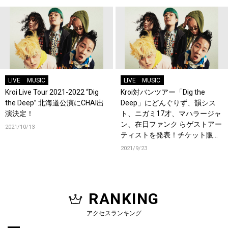
LIVE
MUSIC
LIVE
MUSIC
Kroi Live Tour 2021-2022 “Dig
Kroi対バンツアー「Dig the
the Deep” 北海道公演にCHAI出
Deep」にどんぐりず、韻シス
演決定！
ト、ニガミ17才、マハラージャ
ン、在日ファンク らゲストアー
2021/10/13
ティストを発表！チケット販売
スタート！
2021/9/23
RANKING
アクセスランキング