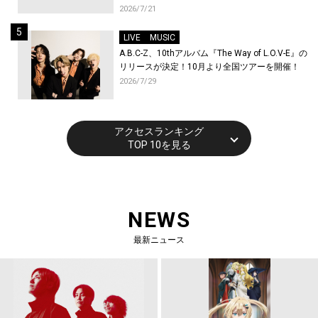
トが到着！9月に東京・大阪で先行上映会を開
2026/7/21
催！
LIVE
MUSIC
A.B.C-Z、10thアルバム『The Way of L.O.V-E』の
リリースが決定！10月より全国ツアーを開催！
2026/7/29
アクセスランキング
TOP 10を見る
NEWS
最新ニュース