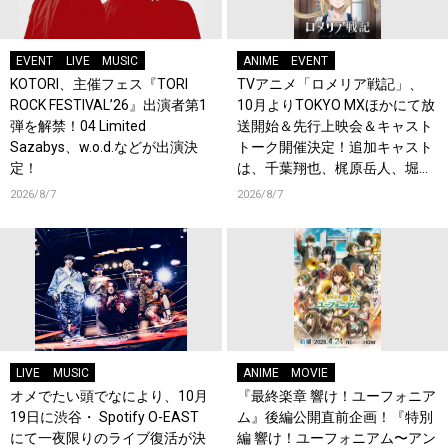
EVENT
LIVE
MUSIC
ANIME
EVENT
KOTORI、主催フェス『TORI
TVアニメ「ロメリア戦記」、
ROCK FESTIVAL’26』出演者第1
10月よりTOKYO MXほかにて放
弾を解禁！04 Limited
送開始＆先行上映会＆キャスト
Sazabys、w.o.d.などが出演決
トーク開催決定！追加キャスト
定！
は、千葉翔也、梶原岳人、堀江
瞬、綿貫竜之介！PV第1弾公
2026/8/7
2026/8/7
開！キャストもコメント到着！
LIVE
MUSIC
ANIME
MOVIE
オメでたい頭でなにより、10月
『最終楽章 響け！ユーフォニア
19日に渋谷・ Spotify O-EAST
ム』後編公開直前企画！『特別
にて一夜限りのライブ復活が決
編 響け！ユーフォニアム〜アン