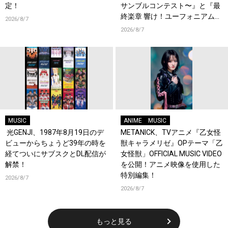
定！
サンブルコンテスト〜』と『最
終楽章 響け！ユーフォニアム』
2026/8/7
前編の一挙上映が決定！
2026/8/7
MUSIC
ANIME
MUSIC
光GENJI、1987年8月19日のデ
METANICK、TVアニメ『乙女怪
ビューからちょうど39年の時を
獣キャラメリゼ』OPテーマ「乙
経てついにサブスクとDL配信が
女怪獣」OFFICIAL MUSIC VIDEO
解禁！
を公開！アニメ映像を使用した
特別編集！
2026/8/7
2026/8/7
もっと見る