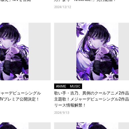
2024/12/12
ANIME
MUSIC
ジャーデビューシングル
歌い手・吉乃、異例のクールアニメ2作
R」MVプレミア公開決定！
主題歌！メジャーデビューシングル2作
リース情報解禁！
2024/9/13