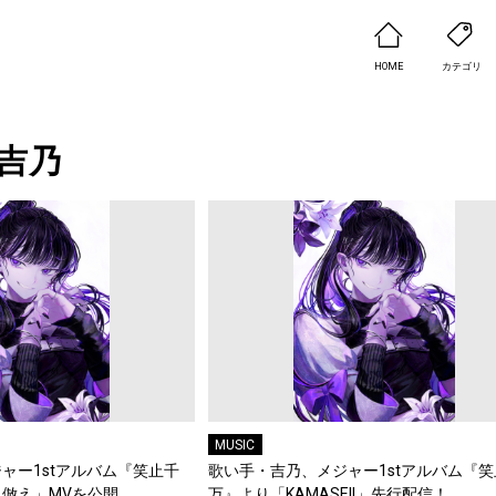
HOME
カテゴリ
吉乃
MUSIC
ャー1stアルバム『笑止千
歌い手・吉乃、メジャー1stアルバム『笑
倣え」MVを公開
万』より「KAMASE!!」先行配信！