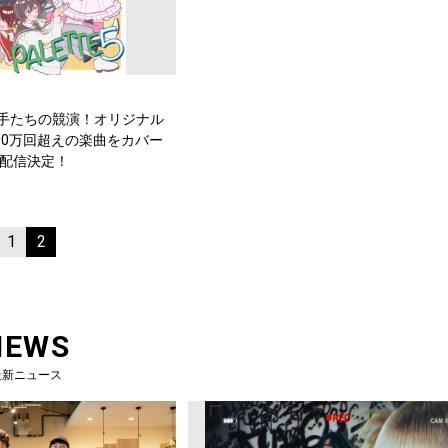
手たちの競演！オリジナル
000万回超えの楽曲をカバー
』￼配信決定！
1
2
NEWS
最新ニュース