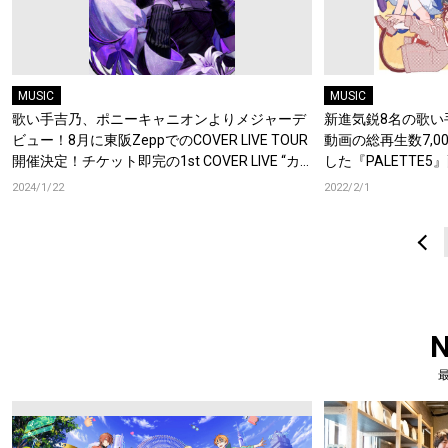
MUSIC
MUSIC
歌い手吉乃、ポニーキャニオンよりメジャーデ
新進気鋭8名の歌い
ビュー！8月に東阪ZeppでのCOVER LIVE TOUR
動画の総再生数7,￼
開催決定！チケット即完の1st COVER LIVE “カ
した『PALETTE5
サブランカ” オフィシャルレポート公開！
2024/1/22
2022/2/1