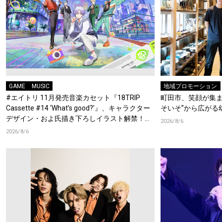
GAME
MUSIC
地域プロモーション
#エイトリ 11月発売音楽カセット『18TRIP
町田市、笑顔が集ま
Cassette #14 ‘What’s good?’』、キャラクター
そいそ”から広がる
デザイン・およ氏描き下ろしイラスト解禁！特
2026/8/6
典Blu-rayには『HAMAツアーズ全体会議』が収
2026/8/6
録！