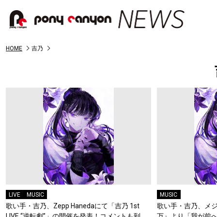
HOME
吉乃
LIVE
MUSIC
MUSIC
歌い手・吉乃、Zepp Hanedaにて「吉乃 1st
歌い手・吉乃、メジ
LIVE “逆転劇”」の開催を発表！コメントも到
万』より「我が前へ