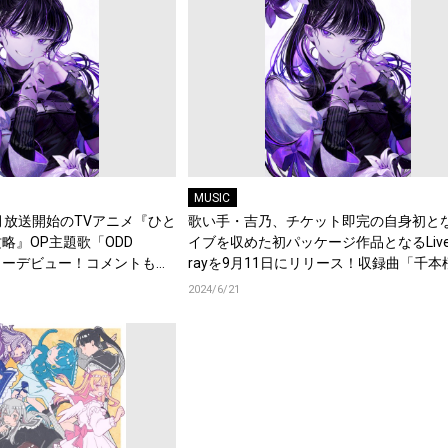
MUSIC
月放送開始のTVアニメ『ひと
歌い手・吉乃、チケット即完の自身初と
略』OP主題歌「ODD
イブを収めた初パッケージ作品となるLive B
ジャーデビュー！コメントも到
rayを9月11日にリリース！収録曲「千本
ライブ映像をYouTubeに先行公開！
2024/6/21