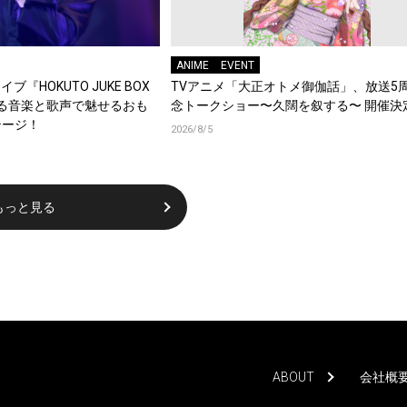
ANIME
EVENT
ブ『HOKUTO JUKE BOX
TVアニメ「大正オトメ御伽話」、放送5
踊る音楽と歌声で魅せるおも
念トークショー〜久闊を叙する〜 開催決
テージ！
2026/8/5
もっと見る
ABOUT
会社概