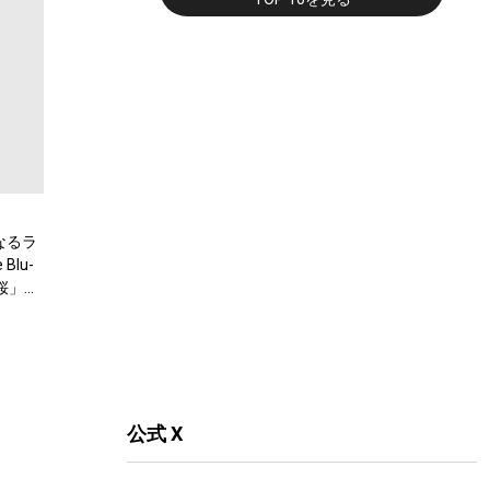
なるラ
lu-
桜」の
公式 X