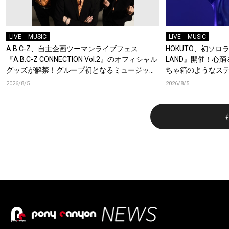
LIVE
MUSIC
LIVE
MUSIC
A.B.C-Z、自主企画ツーマンライブフェス
HOKUTO、初ソロライ
『A.B.C-Z CONNECTION Vol.2』のオフィシャル
LAND』開催！心
グッズが解禁！グループ初となるミュージック
ちゃ箱のようなス
キーチェーンが登場！
2026/8/5
2026/8/5