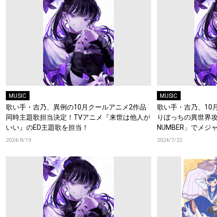
MUSIC
MUSIC
歌い手・吉乃、異例の10月クールアニメ2作品
歌い手・吉乃、10
同時主題歌担当決定！TVアニメ『来世は他人が
りぼっちの異世界攻
いい』のED主題歌を担当！
NUMBER」でメ
着！
2024/8/19
2024/7/22