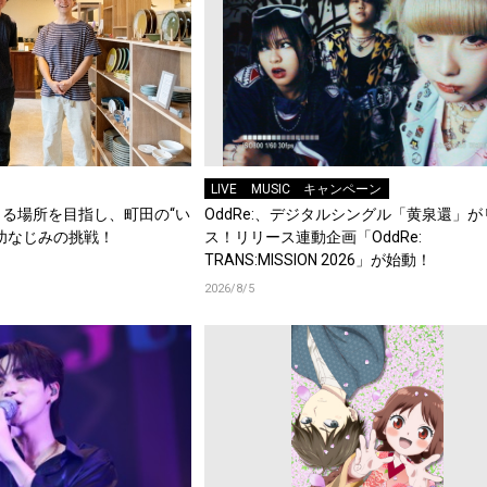
LIVE
MUSIC
キャンペーン
る場所を目指し、町田の“い
OddRe:、デジタルシングル「黄泉還」
幼なじみの挑戦！
ス！リリース連動企画「OddRe:
TRANS:MISSION 2026」が始動！
2026/8/5