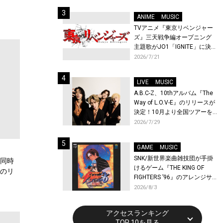
始！
ANIME
MUSIC
TVアニメ『東京リベンジャー
ズ』三天戦争編オープニング
主題歌がJO1「IGNITE」に決
定！メンバー全員から喜びと
2026/7/21
作品への想いあふれるコメン
トが到着！9月に東京・大阪で
LIVE
MUSIC
先行上映会を開催！
A.B.C-Z、10thアルバム『The
Way of L.O.V-E』のリリースが
決定！10月より全国ツアーを
開催！
2026/7/29
GAME
MUSIC
SNK/新世界楽曲雑技団が手掛
品同時
けるゲーム『THE KING OF
品のリ
FIGHTERS ’96』のアレンジサ
ウンドトラックが配信開始！
2026/8/3
アクセスランキング
TOP 10を見る