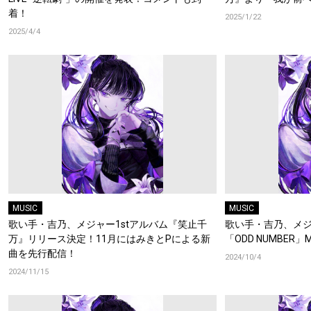
着！
2025/1/22
2025/4/4
MUSIC
MUSIC
歌い手・吉乃、メジャー1stアルバム『笑止千
歌い手・吉乃、メ
万』リリース決定！11月にはみきとPによる新
「ODD NUMBE
曲を先行配信！
2024/10/4
2024/11/15