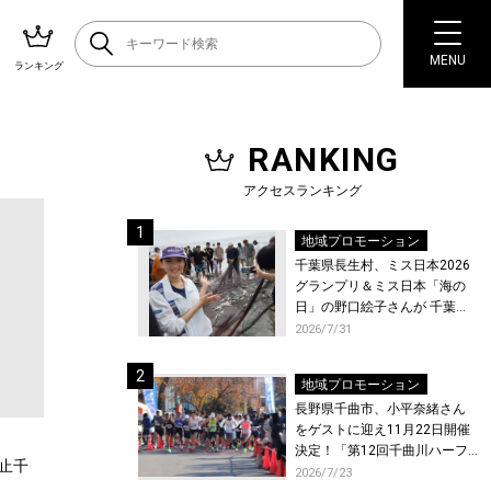
MENU
ランキング
RANKING
アクセスランキング
地域プロモーション
千葉県長生村、ミス日本2026
グランプリ＆ミス日本「海の
日」の野口絵子さんが 千葉県
唯一の村・長生村で地引網を
2026/7/31
体験！
地域プロモーション
長野県千曲市、小平奈緒さん
をゲストに迎え11月22日開催
決定！「第12回千曲川ハーフ
止千
マラソン」エントリー受付開
2026/7/23