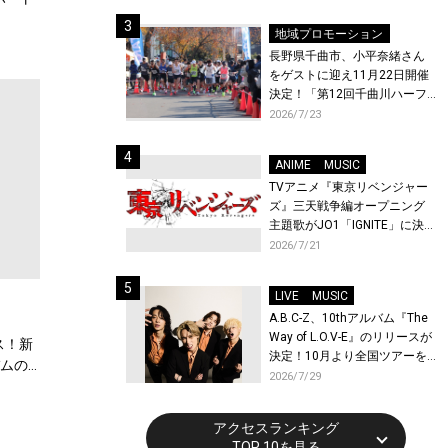
体験！
地域プロモーション
長野県千曲市、小平奈緒さん
をゲストに迎え11月22日開催
決定！「第12回千曲川ハーフ
マラソン」エントリー受付開
2026/7/23
始！
ANIME
MUSIC
TVアニメ『東京リベンジャー
ズ』三天戦争編オープニング
主題歌がJO1「IGNITE」に決
定！メンバー全員から喜びと
2026/7/21
作品への想いあふれるコメン
トが到着！9月に東京・大阪で
LIVE
MUSIC
先行上映会を開催！
A.B.C-Z、10thアルバム『The
Way of L.O.V-E』のリリースが
ス！新
決定！10月より全国ツアーを
バムの
開催！
2026/7/29
アクセスランキング
TOP 10を見る