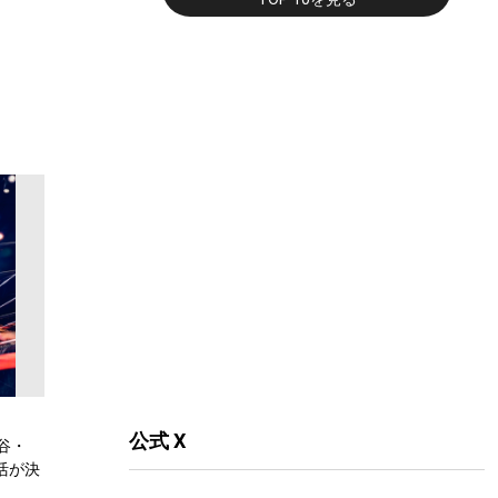
公式 X
谷・
復活が決