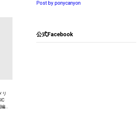
Post by ponycanyon
公式Facebook
メリ
IC
別編