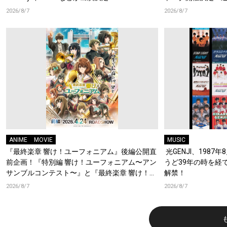
梶原岳人、堀江瞬、
2026/8/7
2026/8/7
開！キャストもコ
ANIME
MOVIE
MUSIC
『最終楽章 響け！ユーフォニアム』後編公開直
光GENJI、1987
前企画！『特別編 響け！ユーフォニアム〜アン
うど39年の時を経
サンブルコンテスト〜』と『最終楽章 響け！ユ
解禁！
ーフォニアム』前編の一挙上映が決定！
2026/8/7
2026/8/7