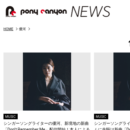
HOME
優河
MUSIC
MUSIC
シンガーソングライターの優河、新境地の新曲
シンガーソングラ
「Don’t Remember Me」配信開始！本人による
ムに先駆け新曲「Don’