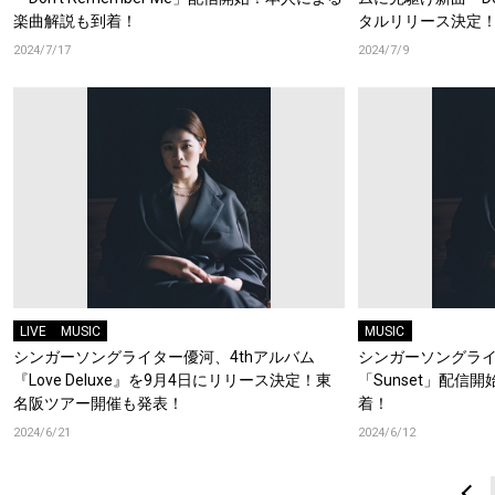
楽曲解説も到着！
タルリリース決定！
のα-STATION
2024/7/17
2024/7/9
LIVE
MUSIC
MUSIC
シンガーソングライター優河、4thアルバム
シンガーソングラ
『Love Deluxe』を9月4日にリリース決定！東
「Sunset」配信
名阪ツアー開催も発表！
着！
2024/6/21
2024/6/12