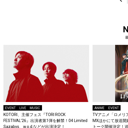
EVENT
LIVE
MUSIC
ANIME
EVENT
KOTORI、主催フェス『TORI ROCK
TVアニメ「ロメリア
FESTIVAL’26』出演者第1弾を解禁！04 Limited
MXほかにて放送開
Sazabys、w.o.d.などが出演決定！
トーク開催決定！