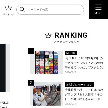
MENU
ランキング
RANKING
アクセスランキング
MUSIC
光GENJI、1987年8月19日の
デビューからちょうど39年の
時を経てついにサブスクとDL
配信が解禁！
2026/8/7
地域プロモーション
千葉県長生村、ミス日本2026
グランプリ＆ミス日本「海の
日」の野口絵子さんが 千葉県
た折坂
唯一の村・長生村で地引網を
2026/7/31
ポート