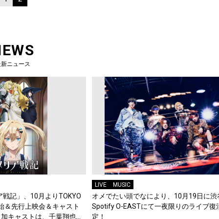
NEWS
最新ニュース
LIVE
MUSIC
戦記」、10月よりTOKYO
オメでたい頭でなにより、10月19日に渋
始＆先行上映会＆キャスト
Spotify O-EASTにて一夜限りのライブ
追加キャストは、千葉翔也、
定！