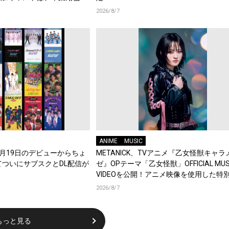
綿貫竜之介！PV第1弾公
2026/8/7
メント到着！
ANIME
MUSIC
年8月19日のデビューからちょ
METANICK、TVアニメ『乙女怪獣キャラ
てついにサブスクとDL配信が
ゼ』OPテーマ「乙女怪獣」OFFICIAL MUS
VIDEOを公開！アニメ映像を使用した特
集！
2026/8/7
もっと見る