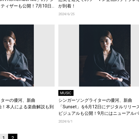
ティザーも公開！7月10日
が到着！
でラジオ初オンエア決定！
2024/6/25
MUSIC
イターの優河、新曲
シンガーソングライターの優河、新曲
開始！本人による楽曲解説も到
「Sunset」を6月12日にデジタルリリー
ビジュアルも公開！9月にはニューアル
発売も決定！
2024/6/1
1
2