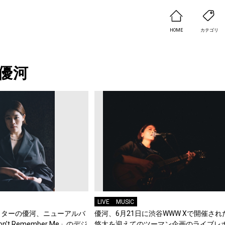
HOME
カテゴリ
優河
LIVE
MUSIC
イターの優河、ニューアルバ
優河、6月21日に渋谷WWW Xで開催され
t Remember Me」のデジ
悠太を迎えてのツーマン企画のライブレ