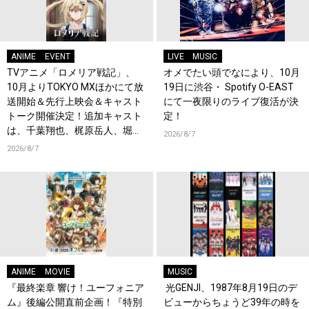
ANIME
EVENT
LIVE
MUSIC
TVアニメ「ロメリア戦記」、
オメでたい頭でなにより、10月
10月よりTOKYO MXほかにて放
19日に渋谷・ Spotify O-EAST
送開始＆先行上映会＆キャスト
にて一夜限りのライブ復活が決
トーク開催決定！追加キャスト
定！
は、千葉翔也、梶原岳人、堀江
2026/8/7
瞬、綿貫竜之介！PV第1弾公
2026/8/7
開！キャストもコメント到着！
ANIME
MOVIE
MUSIC
『最終楽章 響け！ユーフォニア
光GENJI、1987年8月19日のデ
ム』後編公開直前企画！『特別
ビューからちょうど39年の時を