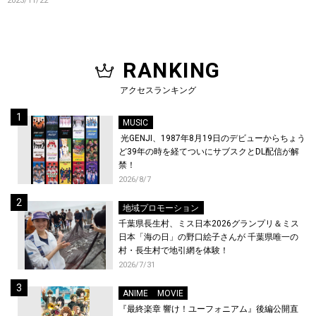
2023/11/22
クビデオも公開！
RANKING
アクセスランキング
MUSIC
光GENJI、1987年8月19日のデビューからちょう
ど39年の時を経てついにサブスクとDL配信が解
禁！
2026/8/7
地域プロモーション
千葉県長生村、ミス日本2026グランプリ＆ミス
日本「海の日」の野口絵子さんが 千葉県唯一の
村・長生村で地引網を体験！
2026/7/31
ANIME
MOVIE
『最終楽章 響け！ユーフォニアム』後編公開直