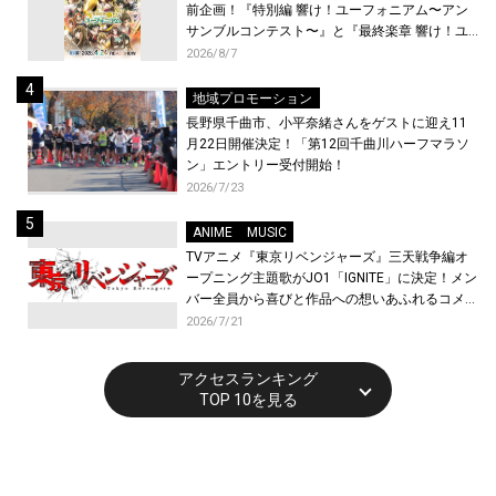
前企画！『特別編 響け！ユーフォニアム〜アン
サンブルコンテスト〜』と『最終楽章 響け！ユ
ーフォニアム』前編の一挙上映が決定！
2026/8/7
地域プロモーション
長野県千曲市、小平奈緒さんをゲストに迎え11
月22日開催決定！「第12回千曲川ハーフマラソ
ン」エントリー受付開始！
2026/7/23
ANIME
MUSIC
TVアニメ『東京リベンジャーズ』三天戦争編オ
ープニング主題歌がJO1「IGNITE」に決定！メン
バー全員から喜びと作品への想いあふれるコメン
トが到着！9月に東京・大阪で先行上映会を開
2026/7/21
催！
アクセスランキング
TOP 10を見る