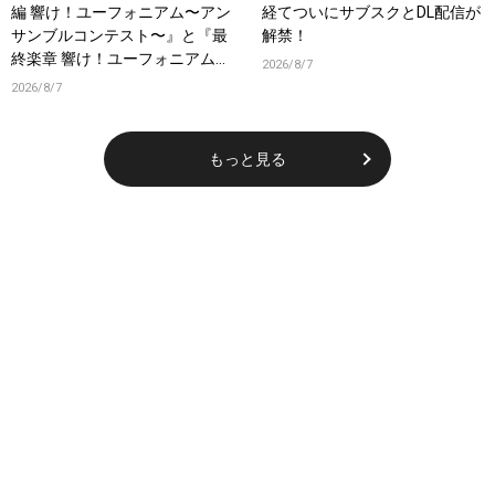
編 響け！ユーフォニアム〜アン
経てついにサブスクとDL配信が
サンブルコンテスト〜』と『最
解禁！
終楽章 響け！ユーフォニアム』
2026/8/7
前編の一挙上映が決定！
2026/8/7
もっと見る