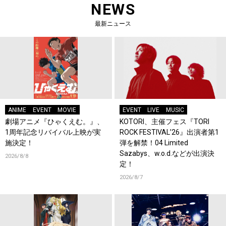
NEWS
最新ニュース
ANIME
EVENT
MOVIE
EVENT
LIVE
MUSIC
劇場アニメ『ひゃくえむ。』、
KOTORI、主催フェス『TORI
1周年記念リバイバル上映が実
ROCK FESTIVAL’26』出演者第1
施決定！
弾を解禁！04 Limited
Sazabys、w.o.d.などが出演決
2026/8/8
定！
2026/8/7