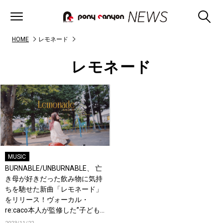
HOME
レモネード
レモネード
MUSIC
BURNABLE/UNBURNABLE、 亡
き母が好きだった飲み物に気持
ちを馳せた新曲「レモネード」
をリリース！ヴォーカル・
re:caco本人が監修した”子ども
返り”をテーマにしたミュージッ