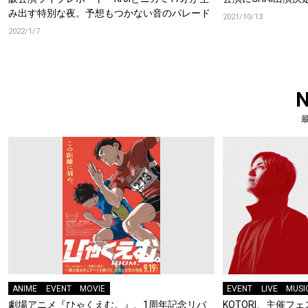
み出す特別な夜。予想もつかない音のパレード
2021/10/13
2022/1/7
ANIME
EVENT
MOVIE
EVENT
LIVE
MUSI
劇場アニメ『ひゃくえむ。』、1周年記念リバ
KOTORI、主催フェス