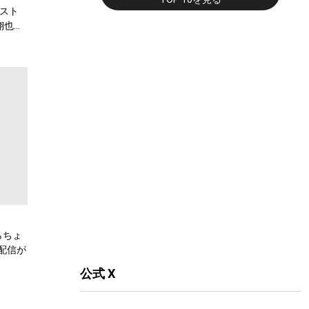
スト
翔也、
弾公
らちょ
配信が
公式 X