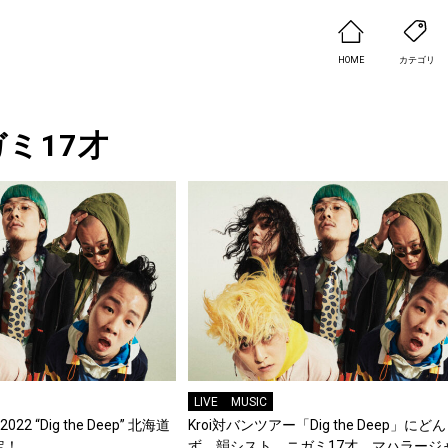
HOME
カテゴリ
ミ17才
LIVE
MUSIC
1-2022 “Dig the Deep” 北海道
Kroi対バンツアー「Dig the Deep」にど
定！
ず、韻シスト、ニガミ17才、マハラージ