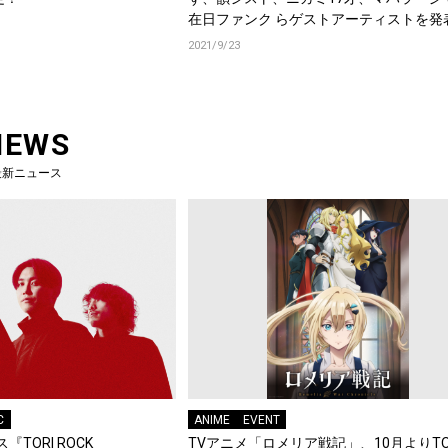
在日ファンク らゲストアーティストを発
ケット販売スタート！
2021/9/23
NEWS
最新ニュース
C
ANIME
EVENT
『TORI ROCK
TVアニメ「ロメリア戦記」、10月よりTO