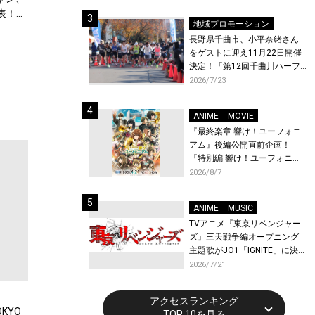
体験！
表！チ
地域プロモーション
長野県千曲市、小平奈緒さん
をゲストに迎え11月22日開催
決定！「第12回千曲川ハーフ
マラソン」エントリー受付開
2026/7/23
始！
ANIME
MOVIE
『最終楽章 響け！ユーフォニ
アム』後編公開直前企画！
『特別編 響け！ユーフォニア
ム〜アンサンブルコンテス
2026/8/7
ト〜』と『最終楽章 響け！ユ
ーフォニアム』前編の一挙上
ANIME
MUSIC
映が決定！
TVアニメ『東京リベンジャー
ズ』三天戦争編オープニング
主題歌がJO1「IGNITE」に決
定！メンバー全員から喜びと
2026/7/21
作品への想いあふれるコメン
トが到着！9月に東京・大阪で
アクセスランキング
先行上映会を開催！
KYO
TOP 10を見る