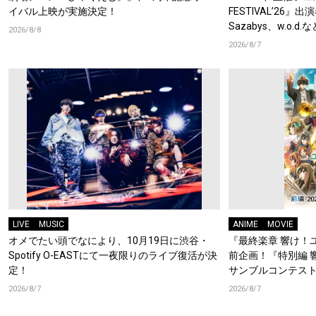
イバル上映が実施決定！
FESTIVAL’26』出
Sazabys、w.o.
2026/8/8
2026/8/7
LIVE
MUSIC
ANIME
MOVIE
オメでたい頭でなにより、10月19日に渋谷・
『最終楽章 響け！
Spotify O-EASTにて一夜限りのライブ復活が決
前企画！『特別編 
定！
サンブルコンテスト
ーフォニアム』前
2026/8/7
2026/8/7