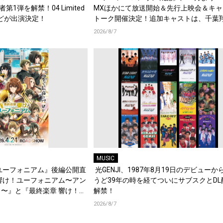
演者第1弾を解禁！04 Limited
MXほかにて放送開始＆先行上映会＆キャ
d.などが出演決定！
トーク開催決定！追加キャストは、千葉
梶原岳人、堀江瞬、綿貫竜之介！PV第1
2026/8/7
開！キャストもコメント到着！
MUSIC
ユーフォニアム』後編公開直
光GENJI、1987年8月19日のデビューか
響け！ユーフォニアム〜アン
うど39年の時を経てついにサブスクとDL
〜』と『最終楽章 響け！ユ
解禁！
編の一挙上映が決定！
2026/8/7