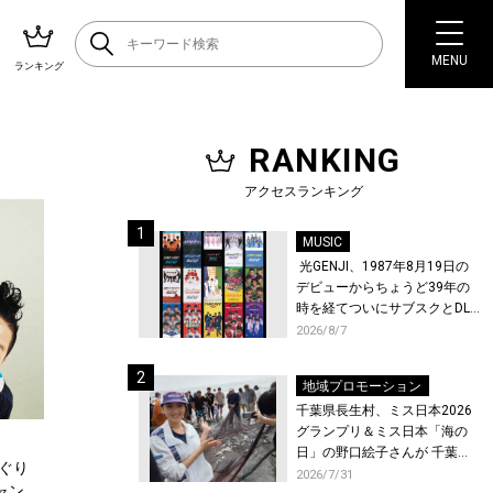
MENU
ランキング
RANKING
アクセスランキング
MUSIC
光GENJI、1987年8月19日の
デビューからちょうど39年の
時を経てついにサブスクとDL
配信が解禁！
2026/8/7
地域プロモーション
千葉県長生村、ミス日本2026
グランプリ＆ミス日本「海の
日」の野口絵子さんが 千葉県
んぐり
唯一の村・長生村で地引網を
2026/7/31
ャン、