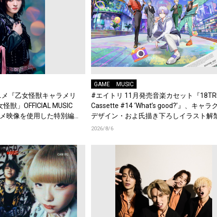
GAME
MUSIC
Vアニメ『乙女怪獣キャラメリ
#エイトリ 11月発売音楽カセット『18TRI
」OFFICIAL MUSIC
Cassette #14 ‘What’s good?’』、キャ
アニメ映像を使用した特別編
デザイン・およ氏描き下ろしイラスト解
典Blu-rayには『HAMAツアーズ全体会
2026/8/6
録！