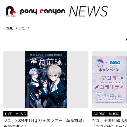
HOME
ツユ
LIVE
MUSIC
GOODS
MUSIC
ツユ、2024年1月より全国ツアー『革命前線』
ツユ、全国約50店
を開催決定！
「ツユ×GiGOキ