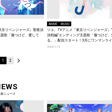
ANIME
MUSIC
東京リベンジャーズ』聖夜決
ツユ、TVアニメ『東京リベンジャーズ』
主題歌「傷つけど、愛して
決戦編”エンディング主題歌「傷つけど、
る。」配信スタート！3月にワンマンラ
開催決定！
2023/1/15
1
2
NEWS
最新ニュース