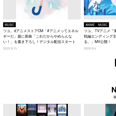
MUSIC
ANIME
MUSIC
ツユ、dアニメストアCM「#アニメってエネル
ツユ、TVアニメ『
ギーだ」篇に新曲「これだからやめらんな
戦編エンディング
い！」を書き下ろし！デジタル配信スタート
る。」MV公開！
2023/3/15
2023/3/6