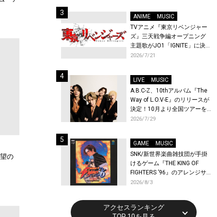
始！
ANIME
MUSIC
TVアニメ『東京リベンジャー
ズ』三天戦争編オープニング
主題歌がJO1「IGNITE」に決
定！メンバー全員から喜びと
2026/7/21
作品への想いあふれるコメン
トが到着！9月に東京・大阪で
LIVE
MUSIC
先行上映会を開催！
A.B.C-Z、10thアルバム『The
Way of L.O.V-E』のリリースが
決定！10月より全国ツアーを
開催！
2026/7/29
GAME
MUSIC
SNK/新世界楽曲雑技団が手掛
待望の
けるゲーム『THE KING OF
FIGHTERS ’96』のアレンジサ
ウンドトラックが配信開始！
2026/8/3
アクセスランキング
TOP 10を見る