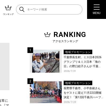
MENU
ランキング
RANKING
アクセスランキング
地域プロモーション
千葉県長生村、ミス日本2026
グランプリ＆ミス日本「海の
日」の野口絵子さんが 千葉県
唯一の村・長生村で地引網を
2026/7/31
体験！
地域プロモーション
長野県千曲市、小平奈緒さん
をゲストに迎え11月22日開催
決定！「第12回千曲川ハーフ
は常に
マラソン」エントリー受付開
2026/7/23
バム『ア