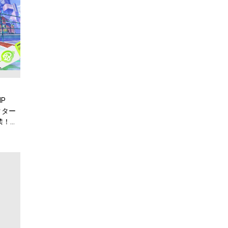
P
ラクター
禁！特
議』が収