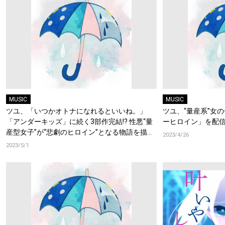
MUSIC
MUSIC
ツユ、「いつかオトナになれるといいね。」
ツユ、“量産系”女
「アンダーキッズ」に続く3部作完結!? 性悪“量
ーヒロイン」を配
産型女子”が“悲劇のヒロイン”となる物語を描い
2023/4/26
た「アンダーヒロイン」MVを公開!
2023/5/1