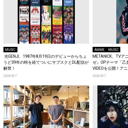
MUSIC
ANIME
MUSIC
光GENJI、1987年8月19日のデビューからちょ
METANICK、T
うど39年の時を経てついにサブスクとDL配信が
ゼ』OPテーマ「乙女怪獣
解禁！
VIDEOを公開！
集！
2026/8/7
2026/8/7