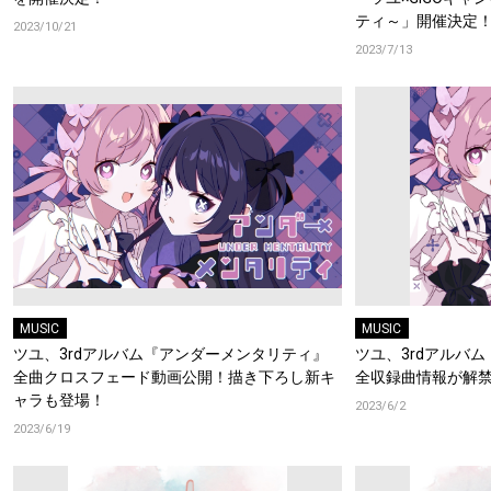
ティ～」開催決定
2023/10/21
2023/7/13
MUSIC
MUSIC
ツユ、3rdアルバム『アンダーメンタリティ』
ツユ、3rdアルバ
全曲クロスフェード動画公開！描き下ろし新キ
全収録曲情報が解
ャラも登場！
2023/6/2
2023/6/19