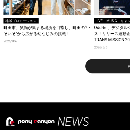
地域プロモーション
LIVE
MUSIC
キャ
町田市、笑顔が集まる場所を目指し、町田の“い
OddRe:、デジ
そいそ”から広がる幼なじみの挑戦！
ス！リリース連動企画
TRANS:MISSION
2026/8/6
2026/8/5