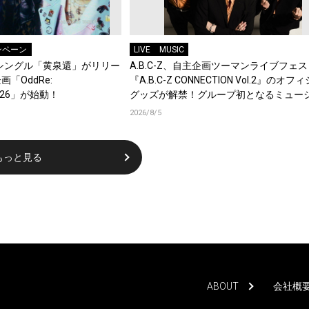
ンペーン
LIVE
MUSIC
タルシングル「黄泉還」がリリー
A.B.C-Z、自主企画ツーマンライブフェス
「OddRe:
『A.B.C-Z CONNECTION Vol.2』のオ
 2026」が始動！
グッズが解禁！グループ初となるミュー
キーチェーンが登場！
2026/8/5
もっと見る
ABOUT
会社概