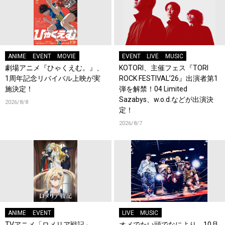
ANIME
EVENT
MOVIE
EVENT
LIVE
MUSIC
劇場アニメ『ひゃくえむ。』、
KOTORI、主催フェス『TORI
1周年記念リバイバル上映が実
ROCK FESTIVAL’26』出演者第1
施決定！
弾を解禁！04 Limited
Sazabys、w.o.d.などが出演決
2026/8/8
定！
2026/8/7
ANIME
EVENT
LIVE
MUSIC
TVアニメ「ロメリア戦記」、
オメでたい頭でなにより、10月