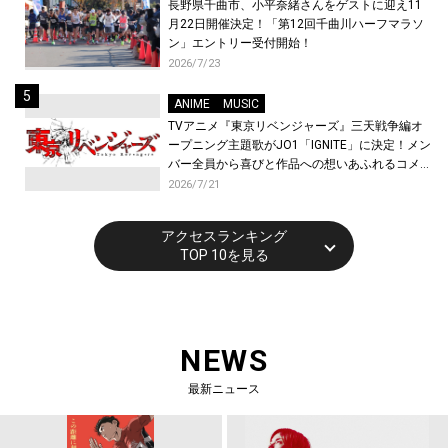
長野県千曲市、小平奈緒さんをゲストに迎え11
月22日開催決定！「第12回千曲川ハーフマラソ
ン」エントリー受付開始！
2026/7/23
ANIME
MUSIC
TVアニメ『東京リベンジャーズ』三天戦争編オ
ープニング主題歌がJO1「IGNITE」に決定！メン
バー全員から喜びと作品への想いあふれるコメン
トが到着！9月に東京・大阪で先行上映会を開
2026/7/21
催！
アクセスランキング
TOP 10を見る
NEWS
最新ニュース