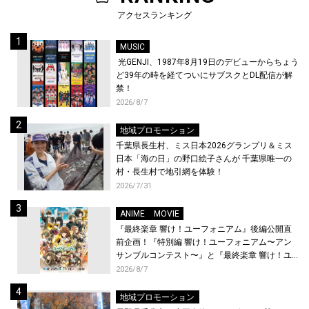
アクセスランキング
MUSIC
光GENJI、1987年8月19日のデビューからちょう
ど39年の時を経てついにサブスクとDL配信が解
禁！
2026/8/7
地域プロモーション
千葉県長生村、ミス日本2026グランプリ＆ミス
日本「海の日」の野口絵子さんが 千葉県唯一の
村・長生村で地引網を体験！
2026/7/31
ANIME
MOVIE
『最終楽章 響け！ユーフォニアム』後編公開直
前企画！『特別編 響け！ユーフォニアム〜アン
サンブルコンテスト〜』と『最終楽章 響け！ユ
ーフォニアム』前編の一挙上映が決定！
2026/8/7
地域プロモーション