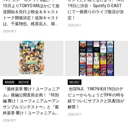
10月よりTOKYO MXほかにて放
19日に渋谷・ Spotify O-EAST
送開始＆先行上映会＆キャスト
にて一夜限りのライブ復活が決
トーク開催決定！追加キャスト
定！
は、千葉翔也、梶原岳人、堀江
2026/8/7
瞬、綿貫竜之介！PV第1弾公
2026/8/7
開！キャストもコメント到着！
ANIME
MOVIE
MUSIC
『最終楽章 響け！ユーフォニア
光GENJI、1987年8月19日のデ
ム』後編公開直前企画！『特別
ビューからちょうど39年の時を
編 響け！ユーフォニアム〜アン
経てついにサブスクとDL配信が
サンブルコンテスト〜』と『最
解禁！
終楽章 響け！ユーフォニアム』
2026/8/7
前編の一挙上映が決定！
2026/8/7