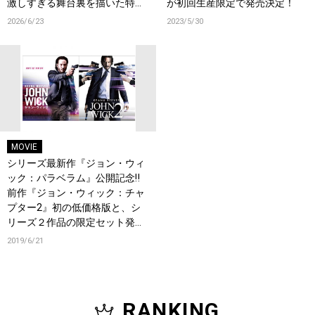
激しすぎる舞台裏を描いた特典
が初回生産限定で発売決定！
映像など、見どころ満載！
2026/6/23
2023/5/30
MOVIE
シリーズ最新作『ジョン・ウィ
ック：パラベラム』公開記念‼
前作『ジョン・ウィック：チャ
プター2』初の低価格版と、シ
リーズ２作品の限定セット発売
決定!
2019/6/21
RANKING