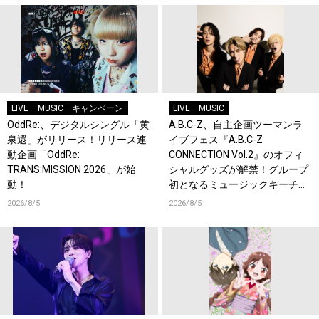
LIVE
MUSIC
キャンペーン
LIVE
MUSIC
OddRe:、デジタルシングル「黄
A.B.C-Z、自主企画ツーマンラ
泉還」がリリース！リリース連
イブフェス『A.B.C-Z
動企画「OddRe:
CONNECTION Vol.2』のオフィ
TRANS:MISSION 2026」が始
シャルグッズが解禁！グループ
動！
初となるミュージックキーチェ
ーンが登場！
2026/8/5
2026/8/5