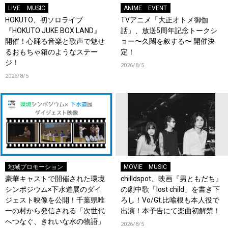
LIVE
MUSIC
ANIME
EVENT
HOKUTO、初ソロライブ
TVアニメ「大正オトメ御伽
『HOKUTO JUKE BOX LAND』
話」、放送5周年記念トークシ
開催！心踊る音楽と歌声で魅せ
ョー〜久闊を叙する〜 開催決
るおもちゃ箱のようなステー
定！
ジ！
2026/8/5
2026/8/5
地域プロモーション
MOVIE
MUSIC
豪華キャストで開催された環境
chilldspot、映画『男ともだち』
シンポジウム×下水道展のダイ
の劇中歌「lost child」を書き下
ジェスト映像を公開！千葉県唯
ろし！Vo/Gt.比喩根も本人役で
一の村から発信される「次世代
出演！本予告にて楽曲初解禁！
へつなぐ、きれいな水の物語」
2026/8/5