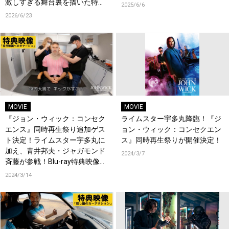
激しすぎる舞台裏を描いた特典
2025/6/6
映像など、見どころ満載！
2026/6/23
MOVIE
MOVIE
『ジョン・ウィック：コンセク
ライムスター宇多丸降臨！『ジ
エンス』同時再生祭り追加ゲス
ョン・ウィック：コンセクエン
ト決定！ライムスター宇多丸に
ス』同時再生祭りが開催決定！
加え、青井邦夫・ジャガモンド
2024/3/7
斉藤が参戦！Blu-ray特典映像の
一部も公開！
2024/3/14