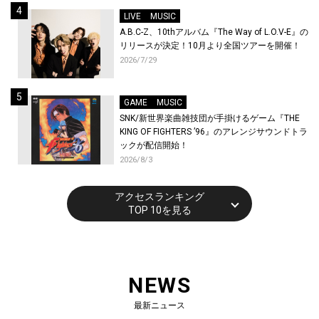
催！
LIVE
MUSIC
A.B.C-Z、10thアルバム『The Way of L.O.V-E』の
リリースが決定！10月より全国ツアーを開催！
2026/7/29
GAME
MUSIC
SNK/新世界楽曲雑技団が手掛けるゲーム『THE
KING OF FIGHTERS ’96』のアレンジサウンドトラ
ックが配信開始！
2026/8/3
アクセスランキング
TOP 10を見る
NEWS
最新ニュース