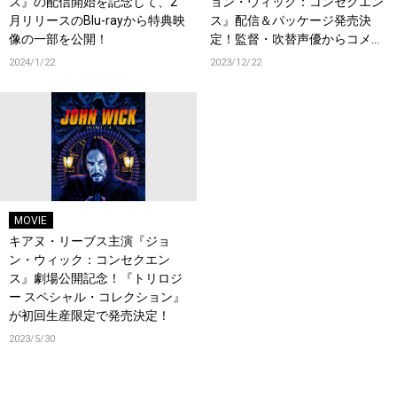
ス』の配信開始を記念して、2
ョン・ウィック：コンセクエン
月リリースのBlu-rayから特典映
ス』配信＆パッケージ発売決
像の一部を公開！
定！監督・吹替声優からコメン
トも到着！！
2024/1/22
2023/12/22
MOVIE
キアヌ・リーブス主演『ジョ
ン・ウィック：コンセクエン
ス』劇場公開記念！『トリロジ
ー スペシャル・コレクション』
が初回生産限定で発売決定！
2023/5/30