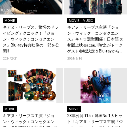
MOVIE
MOVIE
MUSIC
キアヌ・リーブス、驚愕のドラ
キアヌ・リーブス主演『ジョ
イビングテクニック！『ジョ
ン・ウィック：コンセクエン
ン・ウィック：コンセクエン
ス』キャラ選挙開催！日本語吹
ス』Blu-ray特典映像の一部を公
替版上映会に森川智之がトーク
開‼
ゲスト参戦決定＆Blu-rayから特
典映像の一部を公開！
2024/2/21
2024/2/16
MOVIE
MOVIE
キアヌ・リーブス主演『ジョ
23年公開R15＋洋画No.1大ヒッ
ン・ウィック：コンセクエン
ト！キアヌ・リーブス主演『ジ