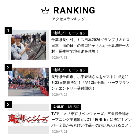
RANKING
アクセスランキング
地域プロモーション
千葉県長生村、ミス日本2026グランプリ＆ミス
日本「海の日」の野口絵子さんが 千葉県唯一の
村・長生村で地引網を体験！
2026/7/31
地域プロモーション
長野県千曲市、小平奈緒さんをゲストに迎え11
月22日開催決定！「第12回千曲川ハーフマラソ
ン」エントリー受付開始！
2026/7/23
ANIME
MUSIC
TVアニメ『東京リベンジャーズ』三天戦争編オ
ープニング主題歌がJO1「IGNITE」に決定！メン
バー全員から喜びと作品への想いあふれるコメン
トが到着！9月に東京・大阪で先行上映会を開
2026/7/21