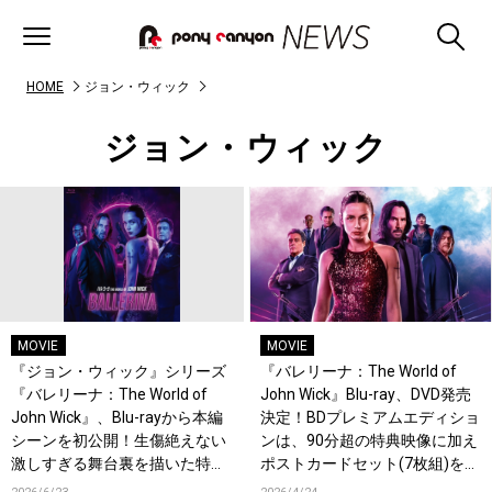
HOME
ジョン・ウィック
ジョン・ウィック
MOVIE
MOVIE
『ジョン・ウィック』シリーズ
『バレリーナ：The World of
『バレリーナ：The World of
John Wick』Blu-ray、DVD発売
John Wick』、Blu-rayから本編
決定！BDプレミアムエディショ
シーンを初公開！生傷絶えない
ンは、90分超の特典映像に加え
激しすぎる舞台裏を描いた特典
ポストカードセット(7枚組)を封
映像など、見どころ満載！
入した豪華仕様！