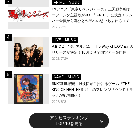
ANIME
MUSIC
TVアニメ『東京リベンジャーズ』三天戦争編オ
ープニング主題歌がJO1「IGNITE」に決定！メン
バー全員から喜びと作品への想いあふれるコメン
トが到着！9月に東京・大阪で先行上映会を開
2026/7/21
催！
LIVE
MUSIC
A.B.C-Z、10thアルバム『The Way of L.O.V-E』の
リリースが決定！10月より全国ツアーを開催！
2026/7/29
GAME
MUSIC
SNK/新世界楽曲雑技団が手掛けるゲーム『THE
KING OF FIGHTERS ’96』のアレンジサウンドトラ
ックが配信開始！
2026/8/3
アクセスランキング
TOP 10を見る