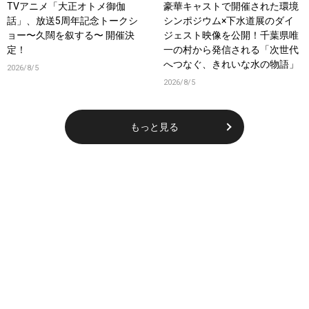
TVアニメ「大正オトメ御伽
豪華キャストで開催された環境
話」、放送5周年記念トークシ
シンポジウム×下水道展のダイ
ョー〜久闊を叙する〜 開催決
ジェスト映像を公開！千葉県唯
定！
一の村から発信される「次世代
へつなぐ、きれいな水の物語」
2026/8/5
2026/8/5
もっと見る