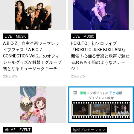
LIVE
MUSIC
LIVE
MUSIC
A.B.C-Z、自主企画ツーマンラ
HOKUTO、初ソロライブ
イブフェス『A.B.C-Z
『HOKUTO JUKE BOX LAND』
CONNECTION Vol.2』のオフィ
開催！心踊る音楽と歌声で魅せ
シャルグッズが解禁！グループ
るおもちゃ箱のようなステー
初となるミュージックキーチェ
ジ！
ーンが登場！
2026/8/5
2026/8/5
ANIME
EVENT
地域プロモーション