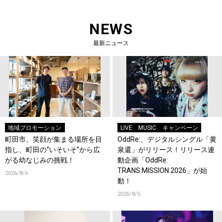
NEWS
最新ニュース
地域プロモーション
LIVE
MUSIC
キャンペーン
町田市、笑顔が集まる場所を目
OddRe:、デジタルシングル「黄
指し、町田の“いそいそ”から広
泉還」がリリース！リリース連
がる幼なじみの挑戦！
動企画「OddRe:
TRANS:MISSION 2026」が始
2026/8/6
動！
2026/8/5