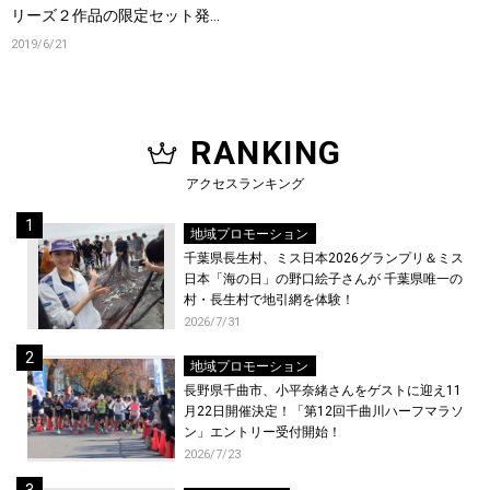
リーズ２作品の限定セット発売
決定!
2019/6/21
RANKING
アクセスランキング
地域プロモーション
千葉県長生村、ミス日本2026グランプリ＆ミス
日本「海の日」の野口絵子さんが 千葉県唯一の
村・長生村で地引網を体験！
2026/7/31
地域プロモーション
長野県千曲市、小平奈緒さんをゲストに迎え11
月22日開催決定！「第12回千曲川ハーフマラソ
ン」エントリー受付開始！
2026/7/23