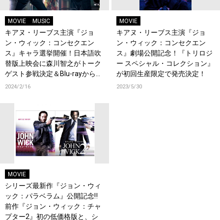
MOVIE
MUSIC
MOVIE
キアヌ・リーブス主演『ジョ
キアヌ・リーブス主演『ジョ
ン・ウィック：コンセクエン
ン・ウィック：コンセクエン
ス』キャラ選挙開催！日本語吹
ス』劇場公開記念！『トリロジ
替版上映会に森川智之がトーク
ー スペシャル・コレクション』
ゲスト参戦決定＆Blu-rayから特
が初回生産限定で発売決定！
典映像の一部を公開！
2024/2/16
2023/5/30
MOVIE
シリーズ最新作『ジョン・ウィ
ック：パラベラム』公開記念‼
前作『ジョン・ウィック：チャ
プター2』初の低価格版と、シ