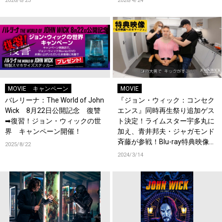
2026/6/23
2026/4/24
MOVIE
キャンペーン
MOVIE
バレリーナ：The World of John
『ジョン・ウィック：コンセク
Wick 8月22日公開記念 復讐
エンス』同時再生祭り追加ゲス
➡復習！ジョン・ウィックの世
ト決定！ライムスター宇多丸に
界 キャンペーン開催！
加え、青井邦夫・ジャガモンド
斉藤が参戦！Blu-ray特典映像の
2025/8/22
一部も公開！
2024/3/14