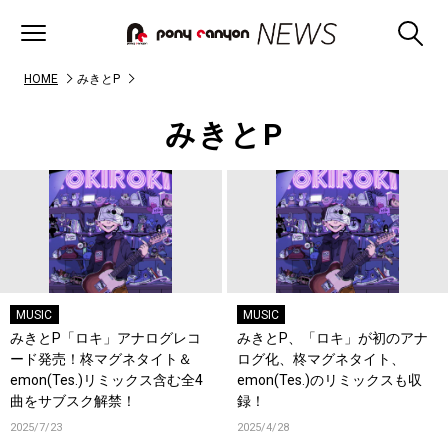
HOME
みきとP
みきとP
MUSIC
MUSIC
みきとP「ロキ」アナログレコ
みきとP、「ロキ」が初のアナ
ード発売！柊マグネタイト＆
ログ化、柊マグネタイト、
emon(Tes.)リミックス含む全4
emon(Tes.)のリミックスも収
曲をサブスク解禁！
録！
2025/7/23
2025/4/28