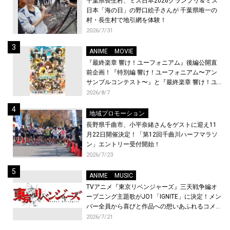
千葉県長生村、ミス日本2026グランプリ＆ミス
日本「海の日」の野口絵子さんが 千葉県唯一の
村・長生村で地引網を体験！
2026/7/31
ANIME
MOVIE
『最終楽章 響け！ユーフォニアム』後編公開直
前企画！『特別編 響け！ユーフォニアム〜アン
サンブルコンテスト〜』と『最終楽章 響け！ユ
ーフォニアム』前編の一挙上映が決定！
2026/8/7
地域プロモーション
長野県千曲市、小平奈緒さんをゲストに迎え11
月22日開催決定！「第12回千曲川ハーフマラソ
ン」エントリー受付開始！
2026/7/23
ANIME
MUSIC
TVアニメ『東京リベンジャーズ』三天戦争編オ
ープニング主題歌がJO1「IGNITE」に決定！メン
バー全員から喜びと作品への想いあふれるコメン
トが到着！9月に東京・大阪で先行上映会を開
2026/7/21
催！