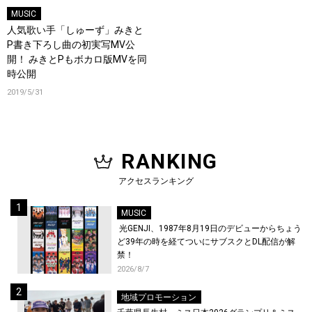
MUSIC
人気歌い手「しゅーず」みきと
P書き下ろし曲の初実写MV公
開！ みきとPもボカロ版MVを同
時公開
2019/5/31
RANKING
アクセスランキング
MUSIC
光GENJI、1987年8月19日のデビューからちょう
ど39年の時を経てついにサブスクとDL配信が解
禁！
2026/8/7
地域プロモーション