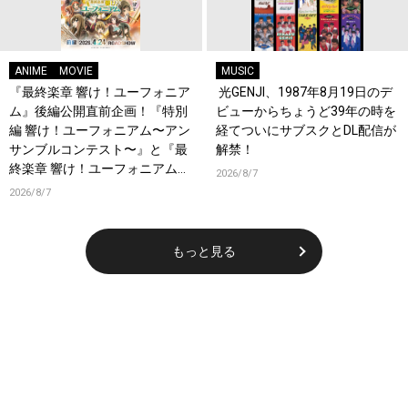
ANIME
MOVIE
MUSIC
『最終楽章 響け！ユーフォニア
光GENJI、1987年8月19日のデ
ム』後編公開直前企画！『特別
ビューからちょうど39年の時を
編 響け！ユーフォニアム〜アン
経てついにサブスクとDL配信が
サンブルコンテスト〜』と『最
解禁！
終楽章 響け！ユーフォニアム』
2026/8/7
前編の一挙上映が決定！
2026/8/7
もっと見る