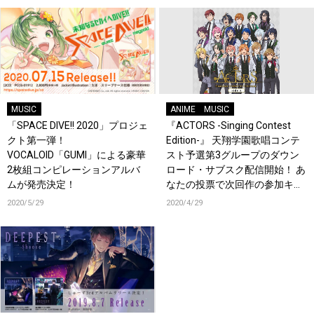
MUSIC
ANIME
MUSIC
「SPACE DIVE!! 2020」プロジェ
『ACTORS -Singing Contest
クト第一弾！
Edition-』 天翔学園歌唱コンテ
VOCALOID「GUMI」による豪華
スト予選第3グループのダウン
2枚組コンピレーションアルバ
ロード・サブスク配信開始！ あ
ムが発売決定！
なたの投票で次回作の参加キャ
ラが決まる！ #stayhomeweek
2020/5/29
2020/4/29