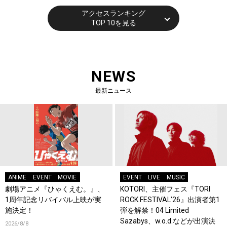
アクセスランキング
TOP 10を見る
NEWS
最新ニュース
ANIME
EVENT
MOVIE
EVENT
LIVE
MUSIC
劇場アニメ『ひゃくえむ。』、
KOTORI、主催フェス『TORI
1周年記念リバイバル上映が実
ROCK FESTIVAL’26』出演者第1
施決定！
弾を解禁！04 Limited
Sazabys、w.o.d.などが出演決
2026/8/8