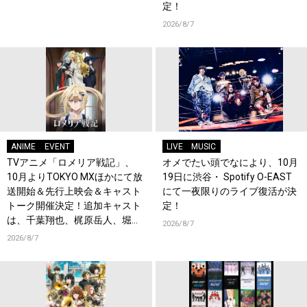
定！
2026/8/7
ANIME
EVENT
LIVE
MUSIC
TVアニメ「ロメリア戦記」、
オメでたい頭でなにより、10月
10月よりTOKYO MXほかにて放
19日に渋谷・ Spotify O-EAST
送開始＆先行上映会＆キャスト
にて一夜限りのライブ復活が決
トーク開催決定！追加キャスト
定！
は、千葉翔也、梶原岳人、堀江
2026/8/7
瞬、綿貫竜之介！PV第1弾公
2026/8/7
開！キャストもコメント到着！