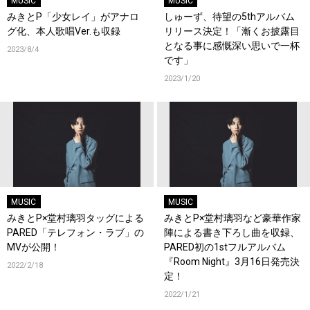
MUSIC
MUSIC
みきとP「少女レイ」がアナロ
しゅーず、待望の5thアルバム
グ化、本人歌唱Ver.も収録
リリース決定！「漸くお披露目
となる事に感慨深い思いで一杯
2023/8/4
です」
2023/1/20
MUSIC
MUSIC
みきとP×堂村璃羽タッグによる
みきとP×堂村璃羽など豪華作家
PARED「テレフォン・ラブ」の
陣による書き下ろし曲を収録、
MVが公開！
PARED初の1stフルアルバム
『Room Night』3月16日発売決
2022/2/18
定！
2022/1/21