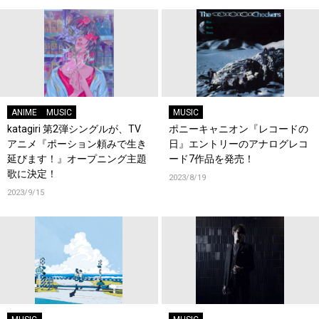
ANIME
MUSIC
MUSIC
katagiri 第2弾シングルが、TV
ポニーキャニオン『レコードの
アニメ『ポーション頼みで生き
日』エントリーのアナログレコ
延びます！』オープニング主題
ード7作品を発売！
歌に決定！
2023/8/19
2023/9/15