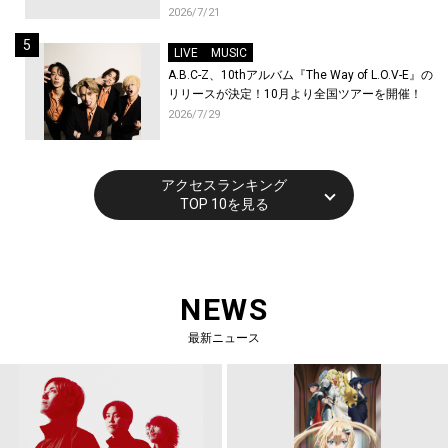
トが到着！9月に東京・大阪で先行上映会を開
2026/7/21
催！
LIVE
MUSIC
A.B.C-Z、10thアルバム『The Way of L.O.V-E』の
リリースが決定！10月より全国ツアーを開催！
2026/7/29
アクセスランキング
TOP 10を見る
NEWS
最新ニュース