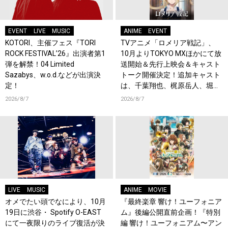
EVENT
LIVE
MUSIC
ANIME
EVENT
KOTORI、主催フェス『TORI
TVアニメ「ロメリア戦記」、
ROCK FESTIVAL’26』出演者第1
10月よりTOKYO MXほかにて放
弾を解禁！04 Limited
送開始＆先行上映会＆キャスト
Sazabys、w.o.d.などが出演決
トーク開催決定！追加キャスト
定！
は、千葉翔也、梶原岳人、堀江
瞬、綿貫竜之介！PV第1弾公
2026/8/7
2026/8/7
開！キャストもコメント到着！
LIVE
MUSIC
ANIME
MOVIE
オメでたい頭でなにより、10月
『最終楽章 響け！ユーフォニア
19日に渋谷・ Spotify O-EAST
ム』後編公開直前企画！『特別
にて一夜限りのライブ復活が決
編 響け！ユーフォニアム〜アン