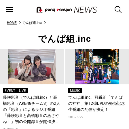
HOME
でんぱ組.inc
でんぱ組.inc
EVENT
LIVE
MUSIC
藤咲彩音（でんぱ組.inc）と髙
でんぱ組.inc、冠番組「でんぱ
橋彩音（AKB48チーム8）の2人
の神神」第12弾DVDの発売記念
の「彩音」によるラジオ番組
生番組の配信が決定！
「藤咲彩音と髙橋彩音のあさや
2019/5/27
ね！」初の公開録音が開催決
定！！