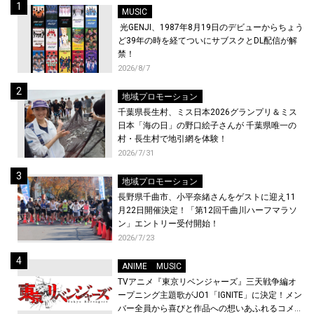
MUSIC
光GENJI、1987年8月19日のデビューからちょう
ど39年の時を経てついにサブスクとDL配信が解
禁！
2026/8/7
地域プロモーション
千葉県長生村、ミス日本2026グランプリ＆ミス
日本「海の日」の野口絵子さんが 千葉県唯一の
村・長生村で地引網を体験！
2026/7/31
地域プロモーション
長野県千曲市、小平奈緒さんをゲストに迎え11
月22日開催決定！「第12回千曲川ハーフマラソ
ン」エントリー受付開始！
2026/7/23
ANIME
MUSIC
TVアニメ『東京リベンジャーズ』三天戦争編オ
ープニング主題歌がJO1「IGNITE」に決定！メン
バー全員から喜びと作品への想いあふれるコメン