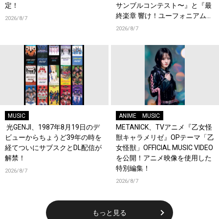
定！
サンブルコンテスト〜』と『最
終楽章 響け！ユーフォニアム』
2026/8/7
前編の一挙上映が決定！
2026/8/7
MUSIC
ANIME
MUSIC
光GENJI、1987年8月19日のデ
METANICK、TVアニメ『乙女怪
ビューからちょうど39年の時を
獣キャラメリゼ』OPテーマ「乙
経てついにサブスクとDL配信が
女怪獣」OFFICIAL MUSIC VIDEO
解禁！
を公開！アニメ映像を使用した
特別編集！
2026/8/7
2026/8/7
もっと見る