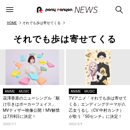
HOME
それでも歩は寄せてくる
それでも歩は寄せてくる
ANIME
MUSIC
ANIME
MUSIC
花澤香菜のニューシングル「駆
TVアニメ「それでも歩は寄せて
け引きはポーカーフェイス」
くる」エンディングテーマが八
MVティザー映像公開！MV解禁
乙女うるし（CV:中村カンナ）
は7月8日に決定！
が歌う『50センチ』に決定！
2022/7/1
2022/5/9