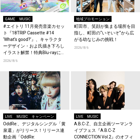
GAME
MUSIC
地域プロモーション
#エイトリ 11月発売音楽カセッ
町田市、笑顔が集まる場所を目
ト『18TRIP Cassette #14
指し、町田の“いそいそ”から広
‘What’s good?’』、キャラクタ
がる幼なじみの挑戦！
ーデザイン・およ氏描き下ろし
2026/8/6
イラスト解禁！特典Blu-rayには
『HAMAツアーズ全体会議』が
2026/8/6
収録！
LIVE
MUSIC
キャンペーン
LIVE
MUSIC
OddRe:、デジタルシングル「黄
A.B.C-Z、自主企画ツーマンラ
泉還」がリリース！リリース連
イブフェス『A.B.C-Z
動企画「OddRe:
CONNECTION Vol.2』のオフィ