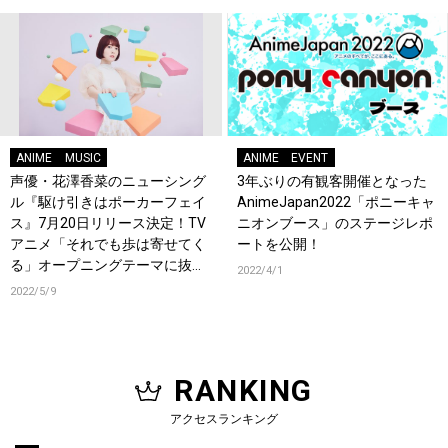
ANIME
MUSIC
ANIME
EVENT
声優・花澤香菜のニューシング
3年ぶりの有観客開催となった
ル『駆け引きはポーカーフェイ
AnimeJapan2022「ポニーキャ
ス』7月20日リリース決定！TV
ニオンブース」のステージレポ
アニメ「それでも歩は寄せてく
ートを公開！
る」オープニングテーマに抜
2022/4/1
擢！
2022/5/9
RANKING
アクセスランキング