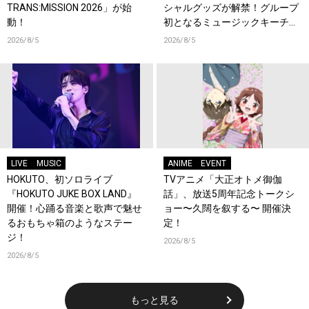
TRANS:MISSION 2026」が始
シャルグッズが解禁！グループ
動！
初となるミュージックキーチェ
ーンが登場！
2026/8/5
2026/8/5
LIVE
MUSIC
ANIME
EVENT
HOKUTO、初ソロライブ
TVアニメ「大正オトメ御伽
『HOKUTO JUKE BOX LAND』
話」、放送5周年記念トークシ
開催！心踊る音楽と歌声で魅せ
ョー〜久闊を叙する〜 開催決
るおもちゃ箱のようなステー
定！
ジ！
2026/8/5
2026/8/5
もっと見る