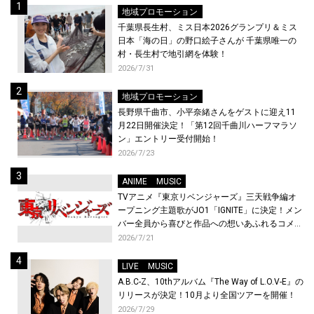
地域プロモーション
千葉県長生村、ミス日本2026グランプリ＆ミス
日本「海の日」の野口絵子さんが 千葉県唯一の
村・長生村で地引網を体験！
2026/7/31
地域プロモーション
長野県千曲市、小平奈緒さんをゲストに迎え11
月22日開催決定！「第12回千曲川ハーフマラソ
ン」エントリー受付開始！
2026/7/23
ANIME
MUSIC
TVアニメ『東京リベンジャーズ』三天戦争編オ
ープニング主題歌がJO1「IGNITE」に決定！メン
バー全員から喜びと作品への想いあふれるコメン
トが到着！9月に東京・大阪で先行上映会を開
2026/7/21
催！
LIVE
MUSIC
A.B.C-Z、10thアルバム『The Way of L.O.V-E』の
リリースが決定！10月より全国ツアーを開催！
2026/7/29