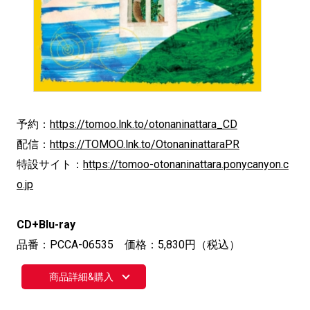
予約：
https://tomoo.lnk.to/otonaninattara_CD
配信：
https://TOMOO.lnk.to/OtonaninattaraPR
特設サイト：
https://tomoo-otonaninattara.ponycanyon.c
o.jp
CD+Blu-ray
品番：PCCA-06535 価格：5,830円（税込）
商品詳細&購入