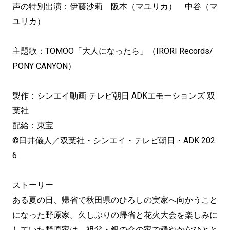
声の特別出演：伊藤沙莉 阪本（マユリカ） 中谷（マ
ユリカ）
主題歌：TOMOO「大人になったら」（IRORI Records/
PONY CANYON）
製作：シンエイ動画 テレビ朝日 ADKエモーションズ 双
葉社
配給：東宝
©臼井儀人／双葉社・シンエイ・テレビ朝日・ADK 202
6
ストーリー
ある夏の日、帰省で秋田県のひろしの実家へ向かうこと
になった野原家。久しぶりの帰省と花火大会を楽しみに
していた野原家は、祖父・銀の介の家で穏やかなひとと