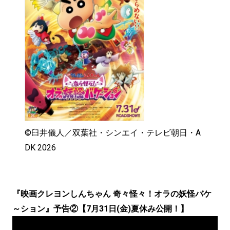
©臼井儀人／双葉社・シンエイ・テレビ朝日・A
DK 2026
『映画クレヨンしんちゃん 奇々怪々！オラの妖怪バケ
～ション』予告②【7月31日(金)夏休み公開！】