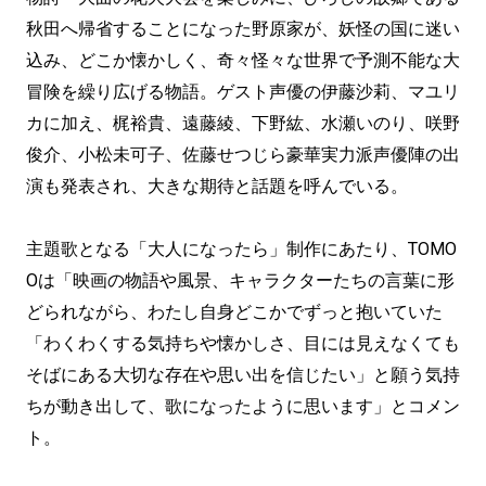
秋田へ帰省することになった野原家が、妖怪の国に迷い
込み、どこか懐かしく、奇々怪々な世界で予測不能な大
冒険を繰り広げる物語。ゲスト声優の伊藤沙莉、マユリ
カに加え、梶裕貴、遠藤綾、下野紘、水瀬いのり、咲野
俊介、小松未可子、佐藤せつじら豪華実力派声優陣の出
演も発表され、大きな期待と話題を呼んでいる。
主題歌となる「大人になったら」制作にあたり、TOMO
Oは「映画の物語や風景、キャラクターたちの言葉に形
どられながら、わたし自身どこかでずっと抱いていた
「わくわくする気持ちや懐かしさ、目には見えなくても
そばにある大切な存在や思い出を信じたい」と願う気持
ちが動き出して、歌になったように思います」とコメン
ト。