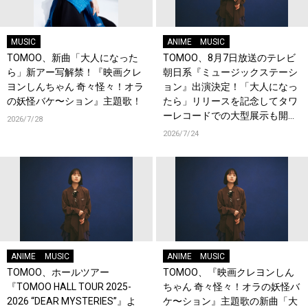
MUSIC
ANIME
MUSIC
TOMOO、新曲「大人になった
TOMOO、8月7日放送のテレビ
ら」新アー写解禁！『映画クレ
朝日系『ミュージックステーシ
ヨンしんちゃん 奇々怪々！オラ
ョン』出演決定！「大人になっ
の妖怪バケ〜ション』主題歌！
たら」リリースを記念してタワ
ーレコードでの大型展示も開
2026/7/28
催！
2026/7/24
ANIME
MUSIC
ANIME
MUSIC
TOMOO、ホールツアー
TOMOO、『映画クレヨンしん
『TOMOO HALL TOUR 2025-
ちゃん 奇々怪々！オラの妖怪バ
2026 “DEAR MYSTERIES”』よ
ケ〜ション』主題歌の新曲「大