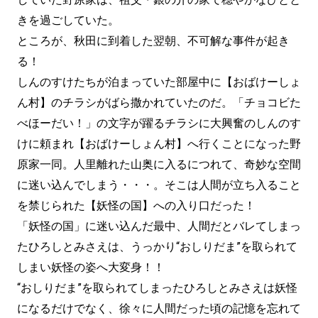
きを過ごしていた。
ところが、秋田に到着した翌朝、不可解な事件が起き
る！
しんのすけたちが泊まっていた部屋中に【おばけーしょ
ん村】のチラシがばら撒かれていたのだ。「チョコビた
べほーだい！」の文字が躍るチラシに大興奮のしんのす
けに頼まれ【おばけーしょん村】へ行くことになった野
原家一同。人里離れた山奥に入るにつれて、奇妙な空間
に迷い込んでしまう・・・。そこは人間が立ち入ること
を禁じられた【妖怪の国】への入り口だった！
「妖怪の国」に迷い込んだ最中、人間だとバレてしまっ
たひろしとみさえは、うっかり“おしりだま”を取られて
しまい妖怪の姿へ大変身！！
“おしりだま”を取られてしまったひろしとみさえは妖怪
になるだけでなく、徐々に人間だった頃の記憶を忘れて