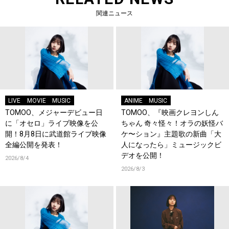
関連ニュース
LIVE
MOVIE
MUSIC
ANIME
MUSIC
TOMOO、メジャーデビュー日
TOMOO、『映画クレヨンしん
に「オセロ」ライブ映像を公
ちゃん 奇々怪々！オラの妖怪バ
開！8月8日に武道館ライブ映像
ケ〜ション』主題歌の新曲「大
全編公開を発表！
人になったら」ミュージックビ
デオを公開！
2026/8/4
2026/8/3