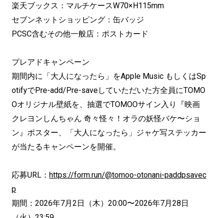
楽天ブックス：マルチケースW70×H115mm
セブンネットショッピング：缶バッジ
PCSC含むその他一般店：ポストカード
プレアドキャンペーン
期間内に「大人になったら」をApple Music もしくはSp
otifyでPre-add/Pre-saveしていただいた方全員にTOMO
Oオリジナル壁紙を、抽選でTOMOOサイン入り『映画
クレヨンしんちゃん 奇々怪々！オラの妖怪バケ〜ショ
ン』ポスター、「大人になったら」ジャケ写ステッカー
が当たるキャンペーンを開催。
応募URL：
https://form.run/@tomoo-otonani-paddpsavec
p
期間：2026年7月2日（木）20:00〜2026年7月28日
（火）23:59