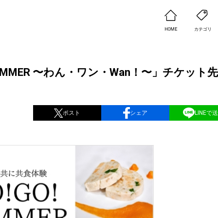
HOME
カテゴリ
UMMER 〜わん・ワン・Wan！〜」チケット
ポスト
シェア
LINEで