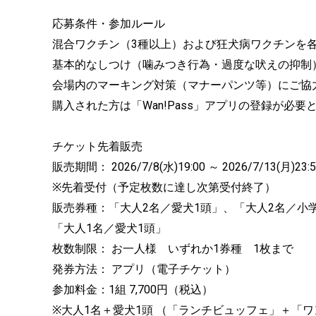
応募条件・参加ルール
混合ワクチン（3種以上）および狂犬病ワクチンを
基本的なしつけ（噛みつき行為・過度な吠えの抑制
会場内のマーキング対策（マナーパンツ等）にご協
購入された方は「Wan!Pass」アプリの登録が必要
チケット先着販売
販売期間： 2026/7/8(水)19:00 ～ 2026/7/13(月)23:5
※先着受付（予定枚数に達し次第受付終了）
販売券種：「大人2名／愛犬1頭」、「大人2名／小学
「大人1名／愛犬1頭」
枚数制限： お一人様 いずれか1券種 1枚まで
発券方法： アプリ（電子チケット）
参加料金：1組 7,700円（税込）
※大人1名＋愛犬1頭 （「ランチビュッフェ」＋「