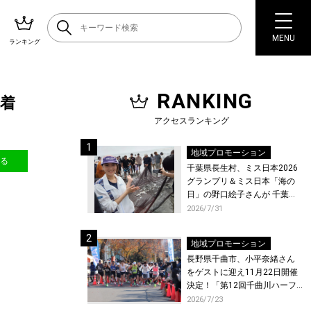
MENU
ランキング
RANKING
先着
アクセスランキング
地域プロモーション
送る
千葉県長生村、ミス日本2026
グランプリ＆ミス日本「海の
日」の野口絵子さんが 千葉県
唯一の村・長生村で地引網を
2026/7/31
体験！
地域プロモーション
長野県千曲市、小平奈緒さん
をゲストに迎え11月22日開催
決定！「第12回千曲川ハーフ
マラソン」エントリー受付開
2026/7/23