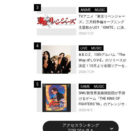
始！
ANIME
MUSIC
TVアニメ『東京リベンジャー
ズ』三天戦争編オープニング
主題歌がJO1「IGNITE」に決
定！メンバー全員から喜びと
2026/7/21
作品への想いあふれるコメン
トが到着！9月に東京・大阪で
LIVE
MUSIC
先行上映会を開催！
A.B.C-Z、10thアルバム『The
Way of L.O.V-E』のリリースが
決定！10月より全国ツアーを
開催！
2026/7/29
GAME
MUSIC
SNK/新世界楽曲雑技団が手掛
けるゲーム『THE KING OF
FIGHTERS ’96』のアレンジサ
ウンドトラックが配信開始！
2026/8/3
アクセスランキング
TOP 10を見る