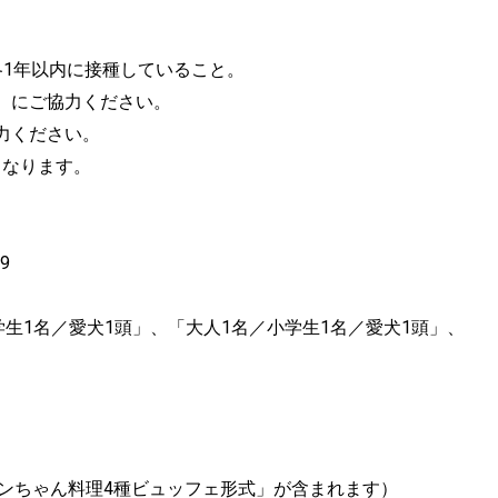
各1年以内に接種していること。
）にご協力ください。
力ください。
となります。
9
生1名／愛犬1頭」、「大人1名／小学生1名／愛犬1頭」、
ワンちゃん料理4種ビュッフェ形式」が含まれます）