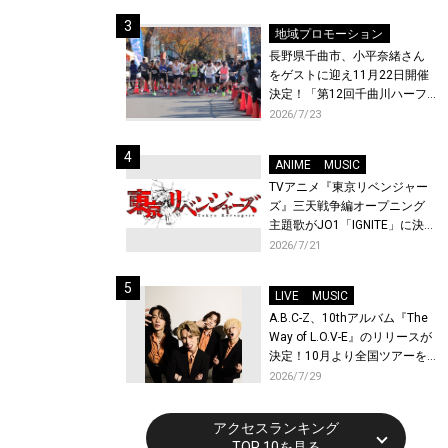
地域プロモーション
長野県千曲市、小平奈緒さん
をゲストに迎え11月22日開催
決定！「第12回千曲川ハーフ
マラソン」エントリー受付開
2026/7/23
始！
ANIME
MUSIC
TVアニメ『東京リベンジャー
ズ』三天戦争編オープニング
主題歌がJO1「IGNITE」に決
定！メンバー全員から喜びと
2026/7/21
作品への想いあふれるコメン
トが到着！9月に東京・大阪で
LIVE
MUSIC
先行上映会を開催！
A.B.C-Z、10thアルバム『The
Way of L.O.V-E』のリリースが
決定！10月より全国ツアーを
開催！
2026/7/29
アクセスランキング
TOP 10を見る