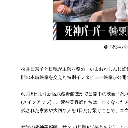
©︎『死神
桜井日奈子と日穏が主演を務め、いまおかしんじ監
開の本編映像を交えた特別インタビュー映像が公開
6月26日より新宿武蔵野館ほかで公開中の映画『
(メイクアップ)」。死神美容師たちは、亡くなった
残された家族や大切な人を1日だけ繋ぐことで、本
新米の死神美容師・サクマ(日穏)の”早とちり”に