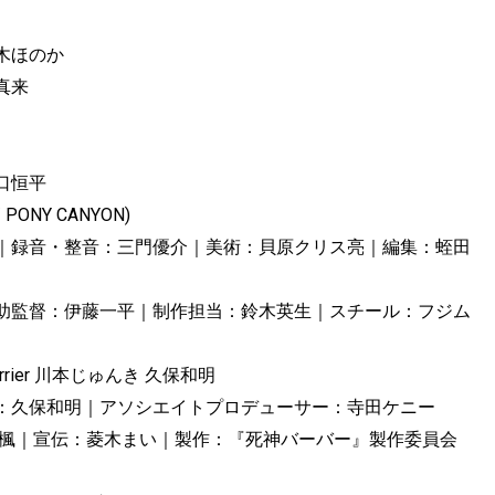
木ほのか
真来
口恒平
PONY CANYON)
｜録音・整音：三門優介｜美術：貝原クリス亮｜編集：蛭田
助監督：伊藤一平｜制作担当：鈴木英生｜スチール：フジム
arrier 川本じゅんき 久保和明
：久保和明｜アソシエイトプロデューサー：寺田ケニー
 楓｜宣伝：菱木まい｜製作：『死神バーバー』製作委員会