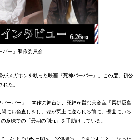
バーバー』製作委員会
督がメガホンを執った映画『死神バーバー』。この度、初公
された。
死神バーバー』。本作の舞台は、死神が営む美容室「冥供愛富
人間にお色直しをし、魂が冥土に送られる前に、現世にいる
当の意味での「最期の別れ」を手助けしている。
よって、死までの数日間を「冥供愛富」で過ごすこと になった