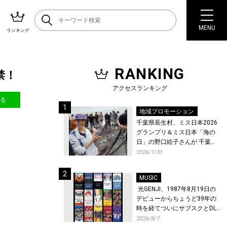
MENU
ランキング
RANKING
禁！
アクセスランキング
送る
地域プロモーション
千葉県長生村、ミス日本2026
グランプリ＆ミス日本「海の
日」の野口絵子さんが 千葉県
唯一の村・長生村で地引網を
2026/7/31
体験！
MUSIC
光GENJI、1987年8月19日の
デビューからちょうど39年の
時を経てついにサブスクとDL
配信が解禁！
2026/8/7