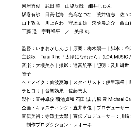
河屋秀俊 武田 暁 山脇辰哉 細井じゅん
坂巻有紗 日高七海 光嶌なづな 荒井啓志 佐々
山下敦弘 川上さわ 守屋文雄 森蔭晨之介 西山
工藤 遥 宇野祥平 ／ 美保 純
監督：いまおかしんじ｜原案：梅木陽一｜脚本：谷
主題歌：Furui Riho「太陽になれたら」(LOA MUSIC / 
音楽：大槻美奈｜撮影：達富航平｜照明：及川凱世
智子
ヘアメイク：仙波夏海｜スタイリスト：伊里瑞稀｜
ラヒヨリ｜音響効果：佐藤恵太
製作：直井卓俊 菊池貞和 石田 誠 吉原 豊 Michael C
企画・キャスティング：直井卓俊｜プロデューサー
宣伝美術：寺澤圭太郎｜宣伝プロデューサー：川崎
｜制作プロダクション：レオーネ