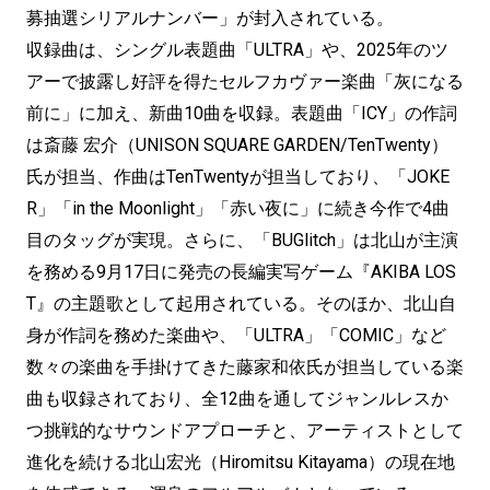
募抽選シリアルナンバー」が封入されている。
収録曲は、シングル表題曲「ULTRA」や、2025年のツ
アーで披露し好評を得たセルフカヴァー楽曲「灰になる
前に」に加え、新曲10曲を収録。表題曲「ICY」の作詞
は斎藤 宏介（UNISON SQUARE GARDEN/TenTwenty）
氏が担当、作曲はTenTwentyが担当しており、「JOKE
R」「in the Moonlight」「赤い夜に」に続き今作で4曲
目のタッグが実現。さらに、「BUGlitch」は北山が主演
を務める9月17日に発売の長編実写ゲーム『AKIBA LOS
T』の主題歌として起用されている。そのほか、北山自
身が作詞を務めた楽曲や、「ULTRA」「COMIC」など
数々の楽曲を手掛けてきた藤家和依氏が担当している楽
曲も収録されており、全12曲を通してジャンルレスか
つ挑戦的なサウンドアプローチと、アーティストとして
進化を続ける北山宏光（Hiromitsu Kitayama）の現在地