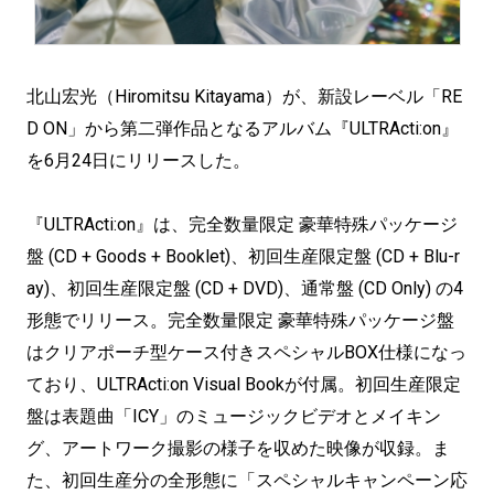
北山宏光（Hiromitsu Kitayama）が、新設レーベル「RE
D ON」から第二弾作品となるアルバム『ULTRActi:on』
を6月24日にリリースした。
『ULTRActi:on』は、完全数量限定 豪華特殊パッケージ
盤 (CD + Goods + Booklet)、初回生産限定盤 (CD + Blu-r
ay)、初回生産限定盤 (CD + DVD)、通常盤 (CD Only) の4
形態でリリース。完全数量限定 豪華特殊パッケージ盤
はクリアポーチ型ケース付きスペシャルBOX仕様になっ
ており、ULTRActi:on Visual Bookが付属。初回生産限定
盤は表題曲「ICY」のミュージックビデオとメイキン
グ、アートワーク撮影の様子を収めた映像が収録。ま
た、初回生産分の全形態に「スペシャルキャンペーン応