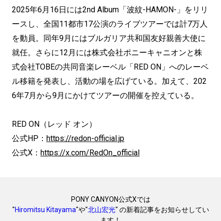
2025年6月16日には2nd Album「波紋-HAMON-」をリリ
ースし、全国11都市17公演のライブツアーでは計7万人
を動員。同年9月にはブルガリア共和国友好親善大使に
就任。さらに12月には株式会社ポニーキャニオンと株
式会社TOBEの共同音楽レーベル「RED ON」へのレーベ
ル移籍を発表し、活動の場を広げている。加えて、202
6年7月から9月にかけてツアーの開催を控えている。
RED ON（レッド オン）
公式HP：
https://redon-official.jp
公式X：
https://x.com/RedOn_official
PONY CANYON公式Xでは
"
Hiromitsu Kitayama
"や"
北山宏光
" の新着記事をお知らせしてい
ます！