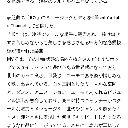
を体感できる、渾身のフルアルバムとなっている。
表題曲の「ICY」のミュージックビデオをOfficial YouTub
e Channelにて公開した。
「ICY」は、冷淡でクールな相手に翻弄され、 抜け出せ
ずに苦しみながらも美しさを感じさせる中毒的な恋愛模
様が描かれた楽曲。
MVでは、その中毒状態の脳内を覗き込んだようなポッ
プでスタイリッシュで遊び心ある世界感になっており、
北山のカッコ良さ、可愛さ、ユーモアある姿が惜しみな
く映し出されている。白を基調としたミニマルな空間
と、ダンス、アニメーション、ユーモアあふれるビジュ
アル演出が融合しており、楽曲の持つキャッチーかつク
ールな魅力とメッセージを、世代やジャンルを超えたキ
ャスト陣とともに表現した何度でもリピートしたくなる
ような作品に仕上がっている。さらに、思わず真似した