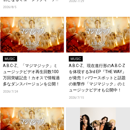
2026/7/29
ーンが登場！
2026/8/5
MUSIC
MUSIC
A.B.C-Z、「マジマジック」ミ
A.B.C-Z、現在進行形のA.B.C-Z
ュージックビデオ再生回数100
を体現する3rd EP『THE WAY』
万回突破記念！カオスで情報過
が発売！パワースポットと話題
多なダンスバージョンを公開！
の衝撃作「マジマジック」のミ
ュージックビデオも公開中！
2026/7/24
2026/7/15