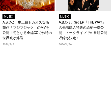
MUSIC
MUSIC
A.B.C-Z、史上最もカオスな衝
A.B.C-Z、3rd EP『THE WAY』
撃作「マジマジック」のMVを
の先着購入特典の絵柄一挙公
公開！初となる全編CGで独特の
開！トークライブでの番組公開
世界観が炸裂！
収録も決定！
2026/7/8
2026/6/26