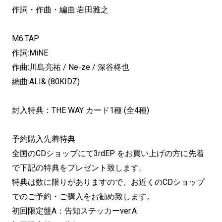
作詞・作曲・編曲:岩田雅之
M6.TAP
作詞:MiNE
作曲:川島亮祐 / Ne-ze / 深谷柊也
編曲:ALI& (80KIDZ)
封入特典：THE WAY カード1種 (全4種)
予約購入先着特典
全国のCDショップにて3rdEP をお買い上げの方に先着
で下記の特典をプレゼント致します。
特典は数に限りがありますので、お近くのCDショップ
でのご予約・ご購入をお勧め致します。
初回限定盤A：告知ステッカーver.A