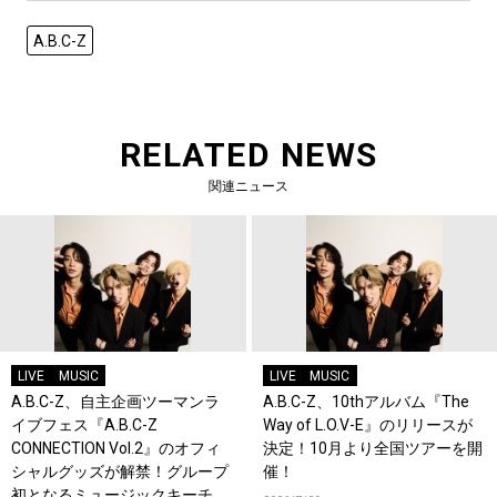
A.B.C-Z
RELATED NEWS
関連ニュース
LIVE
MUSIC
LIVE
MUSIC
A.B.C-Z、自主企画ツーマンラ
A.B.C-Z、10thアルバム『The
イブフェス『A.B.C-Z
Way of L.O.V-E』のリリースが
CONNECTION Vol.2』のオフィ
決定！10月より全国ツアーを開
シャルグッズが解禁！グループ
催！
初となるミュージックキーチェ