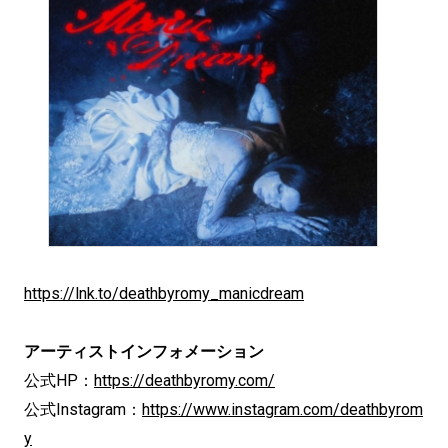
https://lnk.to/deathbyromy_manicdream
アーティストインフォメーション
公式HP：
https://deathbyromy.com/
公式Instagram：
https://www.instagram.com/deathbyrom
y