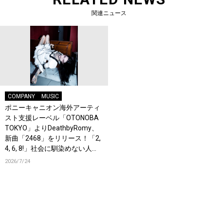
関連ニュース
COMPANY
MUSIC
ポニーキャニオン海外アーティ
スト支援レーベル「OTONOBA
TOKYO」よりDeathbyRomy、
新曲「2468」をリリース！「2,
4, 6, 8!」社会に馴染めない人た
ちのためのアンセム！
2026/7/24