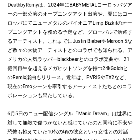
DeathbyRomyは、2024年にBABYMETALヨーロッパツア
ーの一部公演のオープニングアクト出演や、夏にはヨー
ロッパにてニューメタルのパイオニアLimp Bizkitのオー
プニングアクトを務める予定など、グローバルで活躍す
るアーティスト。これまでにJustin BieberやMaroon 5な
ど数々の大物アーティストとのコラボでも知られる、ア
メリカの人気ラッパーblackbearとのコラボ楽曲や、21
億回再生を超えるメガヒットソングを持つ24kGoldnと
のRemix楽曲もリリース。近年は、PVRISやTX2など、
現在のEmoシーンを牽引するアーティストたちとのコラ
ボレーションも果たしている。
6月5日のニュー配信シングル「Manic Dream」は世界に
対して無敵で傷つかないと感じていたのと同時に不安や
恐怖も抱えていた10代の頃の彼女という女性との対話