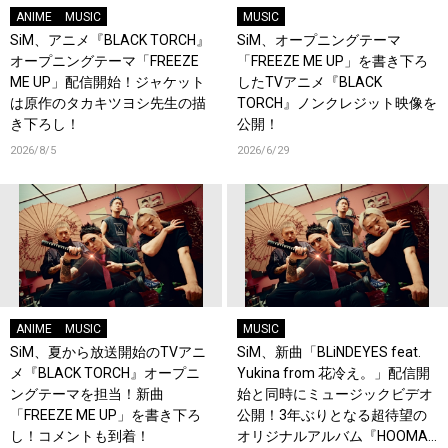
ANIME
MUSIC
MUSIC
SiM、アニメ『BLACK TORCH』
SiM、オープニングテーマ
オープニングテーマ「FREEZE
「FREEZE ME UP」を書き下ろ
ME UP」配信開始！ジャケット
したTVアニメ『BLACK
は原作のタカキツヨシ先生の描
TORCH』ノンクレジット映像を
き下ろし！
公開！
2026/8/5
2026/6/29
ANIME
MUSIC
MUSIC
SiM、夏から放送開始のTVアニ
SiM、新曲「BLiNDEYES feat.
メ『BLACK TORCH』オープニ
Yukina from 花冷え。」配信開
ングテーマを担当！新曲
始と同時にミュージックビデオ
「FREEZE ME UP」を書き下ろ
公開！3年ぶりとなる超待望の
し！コメントも到着！
オリジナルアルバム『HOOMAN