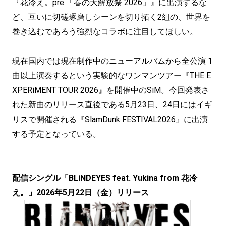
『花冷え。pre.「春の大解放祭 2026」』に出演するな
ど、互いに切磋琢磨しシーンを切り拓く2組の、世界を
巻き込むであろう強烈なコラボに注目してほしい。
現在国内では現在制作中のニューアルバムから全公演 1
曲以上演奏するという実験的なワンマンツアー『THE E
XPERiMENT TOUR 2026』を開催中のSiM。今回発表さ
れた新曲のリリース直後である5月23日、24日にはイギ
リスで開催される『SlamDunk FESTIVAL2026』に出演
する予定となっている。
配信シングル「BLiNDEYES feat. Yukina from 花冷
え。」2026年5月22日（金）リリース