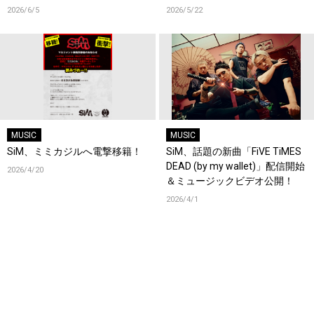
AFTER ALL』リリース決定！
2026/6/5
2026/5/22
MUSIC
MUSIC
SiM、ミミカジルへ電撃移籍！
SiM、話題の新曲「FiVE TiMES
DEAD (by my wallet)」配信開始
2026/4/20
＆ミュージックビデオ公開！
2026/4/1