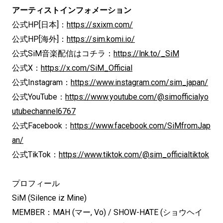
アーティストインフォメーション
公式HP[日本]：
https://sxixm.com/
公式HP[海外]：
https://sim.komi.io/
公式SiM音楽配信はコチラ：
https://lnk.to/_SiM
公式X：
https://x.com/SiM_Official
公式Instagram：
https://www.instagram.com/sim_japan/
公式YouTube：
https://www.youtube.com/@simofficialyo
utubechannel6767
公式Facebook：
https://www.facebook.com/SiMfromJap
an/
公式TikTok：
https://www.tiktok.com/@sim_officialtiktok
プロフィール
SiM (Silence iz Mine)
MEMBER：MAH (マー, Vo) / SHOW-HATE (ショウヘイ