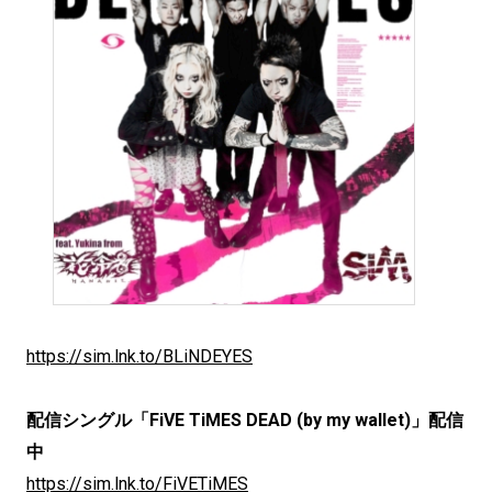
https://sim.lnk.to/BLiNDEYES
配信シングル「FiVE TiMES DEAD (by my wallet)」配信
中
https://sim.lnk.to/FiVETiMES