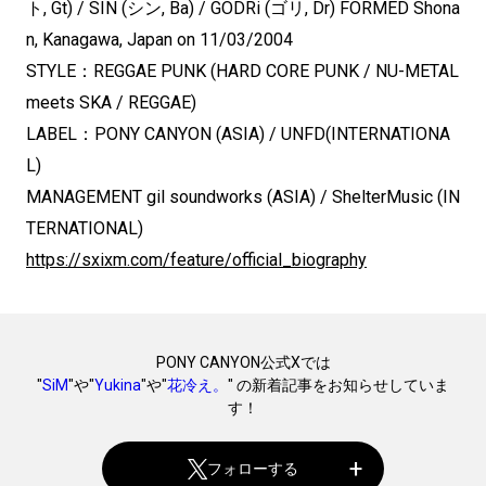
ト, Gt) / SIN (シン, Ba) / GODRi (ゴリ, Dr) FORMED Shona
n, Kanagawa, Japan on 11/03/2004
STYLE：REGGAE PUNK (HARD CORE PUNK / NU-METAL
meets SKA / REGGAE)
LABEL：PONY CANYON (ASIA) / UNFD(INTERNATIONA
L)
MANAGEMENT gil soundworks (ASIA) / ShelterMusic (IN
TERNATIONAL)
https://sxixm.com/feature/official_biography
PONY CANYON公式Xでは
"
SiM
"や"
Yukina
"や"
花冷え。
" の新着記事をお知らせしていま
す！
フォローする