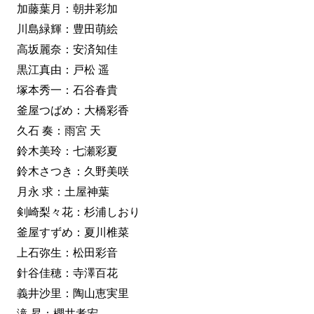
加藤葉月：朝井彩加
川島緑輝：豊田萌絵
高坂麗奈：安済知佳
黒江真由：戸松 遥
塚本秀一：石谷春貴
釜屋つばめ：大橋彩香
久石 奏：雨宮 天
鈴木美玲：七瀬彩夏
鈴木さつき：久野美咲
月永 求：土屋神葉
剣崎梨々花：杉浦しおり
釜屋すずめ：夏川椎菜
上石弥生：松田彩音
針谷佳穂：寺澤百花
義井沙里：陶山恵実里
滝 昇：櫻井孝宏