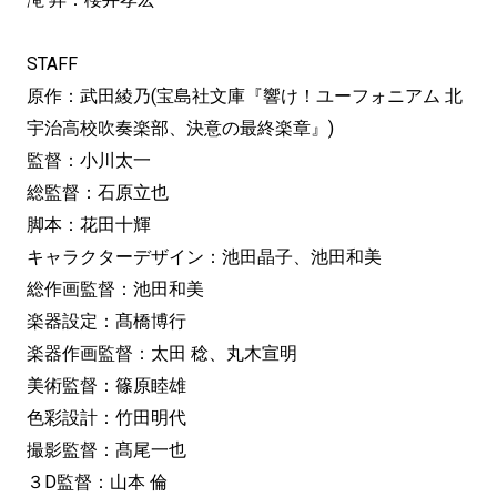
STAFF
原作：武田綾乃(宝島社文庫『響け！ユーフォニアム 北
宇治高校吹奏楽部、決意の最終楽章』)
監督：小川太一
総監督：石原立也
脚本：花田十輝
キャラクターデザイン：池田晶子、池田和美
総作画監督：池田和美
楽器設定：髙橋博行
楽器作画監督：太田 稔、丸木宣明
美術監督：篠原睦雄
色彩設計：竹田明代
撮影監督：髙尾一也
３D監督：山本 倫