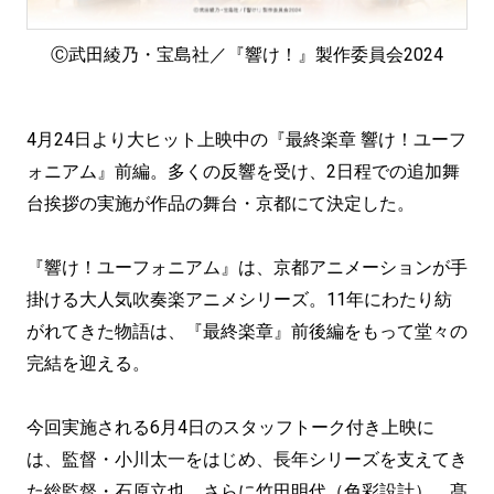
Ⓒ武田綾乃・宝島社／『響け！』製作委員会2024
4月24日より大ヒット上映中の『最終楽章 響け！ユーフ
ォニアム』前編。多くの反響を受け、2日程での追加舞
台挨拶の実施が作品の舞台・京都にて決定した。
『響け！ユーフォニアム』は、京都アニメーションが手
掛ける大人気吹奏楽アニメシリーズ。11年にわたり紡
がれてきた物語は、『最終楽章』前後編をもって堂々の
完結を迎える。
今回実施される6月4日のスタッフトーク付き上映に
は、監督・小川太一をはじめ、長年シリーズを支えてき
た総監督・石原立也、さらに竹田明代（色彩設計）、髙