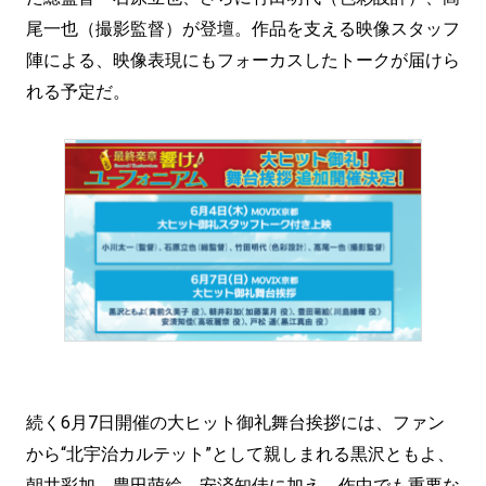
尾一也（撮影監督）が登壇。作品を支える映像スタッフ
陣による、映像表現にもフォーカスしたトークが届けら
れる予定だ。
続く6月7日開催の大ヒット御礼舞台挨拶には、ファン
から“北宇治カルテット”として親しまれる黒沢ともよ、
朝井彩加、豊田萌絵、安済知佳に加え、作中でも重要な