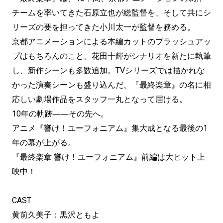
チームを率いてきた石原立也が総監督を、そして共にシ
リーズの要を担ってきた小川太一が監督を務める。
京都アニメーションによる本編カットのブラッシュアッ
プはもちろんのこと、花田十輝がシナリオを新たに執筆
し、新作シーンも多数追加。TVシリーズでは描かれな
かった演奏シーンも盛り込んだ、『最終楽章』の名に相
応しい劇場作品をスタッフ一丸となって届ける。
10年の軌跡――その先へ。
アニメ『響け！ユーフォニアム』集大成となる最後の1
年の幕が上がる。
『最終楽章 響け！ユーフォニアム』前編は大ヒット上
映中！
CAST
黄前久美子：黒沢ともよ