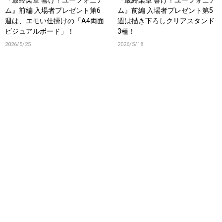
『最終楽章 響け！ユーフォニア
『最終楽章 響け！ユーフォニア
ム』前編 入場者プレゼント第6
ム』前編 入場者プレゼント第5
週は、エモい仕掛けの「A4両面
週は描き下ろしクリアスタンド
ビジュアルボード」！
3種！
2026/5/25
2026/5/18