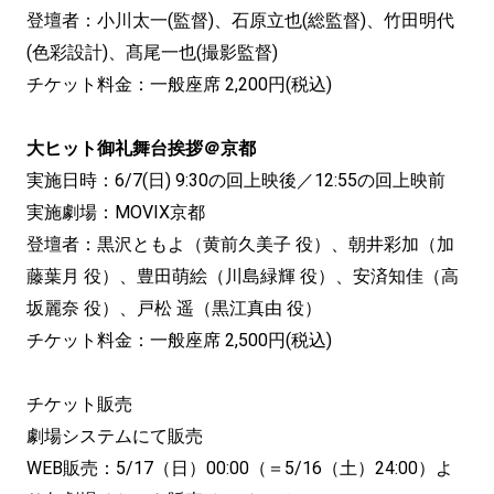
登壇者：小川太一(監督)、石原立也(総監督)、竹田明代
(色彩設計)、髙尾一也(撮影監督)
チケット料金：一般座席 2,200円(税込)
大ヒット御礼舞台挨拶＠京都
実施日時：6/7(日) 9:30の回上映後／12:55の回上映前
実施劇場：MOVIX京都
登壇者：黒沢ともよ（黄前久美子 役）、朝井彩加（加
藤葉月 役）、豊田萌絵（川島緑輝 役）、安済知佳（高
坂麗奈 役）、戸松 遥（黒江真由 役）
チケット料金：一般座席 2,500円(税込)
チケット販売
劇場システムにて販売
WEB販売：5/17（日）00:00（＝5/16（土）24:00）よ