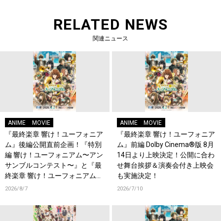
RELATED NEWS
関連ニュース
ANIME
MOVIE
ANIME
MOVIE
『最終楽章 響け！ユーフォニア
『最終楽章 響け！ユーフォニア
ム』後編公開直前企画！『特別
ム』前編 Dolby Cinema®版 8月
編 響け！ユーフォニアム〜アン
14日より上映決定！公開に合わ
サンブルコンテスト〜』と『最
せ舞台挨拶＆演奏会付き上映会
終楽章 響け！ユーフォニアム』
も実施決定！
前編の一挙上映が決定！
2026/8/7
2026/7/10