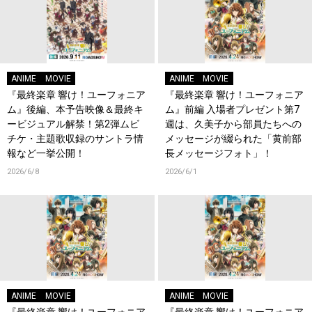
ANIME
MOVIE
ANIME
MOVIE
『最終楽章 響け！ユーフォニア
『最終楽章 響け！ユーフォニア
ム』後編、本予告映像＆最終キ
ム』前編 入場者プレゼント第7
ービジュアル解禁！第2弾ムビ
週は、久美子から部員たちへの
チケ・主題歌収録のサントラ情
メッセージが綴られた「黄前部
報など一挙公開！
長メッセージフォト」！
2026/6/8
2026/6/1
ANIME
MOVIE
ANIME
MOVIE