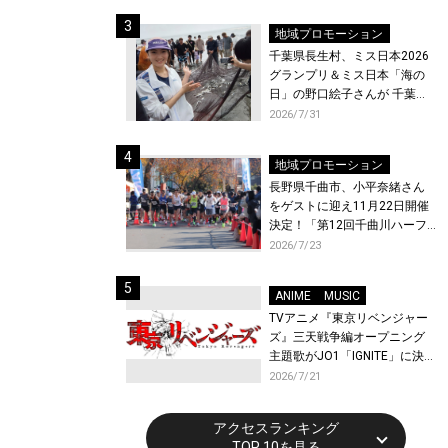
ト〜』と『最終楽章 響け！ユ
ーフォニアム』前編の一挙上
地域プロモーション
映が決定！
千葉県長生村、ミス日本2026
グランプリ＆ミス日本「海の
日」の野口絵子さんが 千葉県
唯一の村・長生村で地引網を
2026/7/31
体験！
地域プロモーション
長野県千曲市、小平奈緒さん
をゲストに迎え11月22日開催
決定！「第12回千曲川ハーフ
マラソン」エントリー受付開
2026/7/23
始！
ANIME
MUSIC
TVアニメ『東京リベンジャー
ズ』三天戦争編オープニング
主題歌がJO1「IGNITE」に決
定！メンバー全員から喜びと
2026/7/21
作品への想いあふれるコメン
トが到着！9月に東京・大阪で
アクセスランキング
先行上映会を開催！
TOP 10を見る