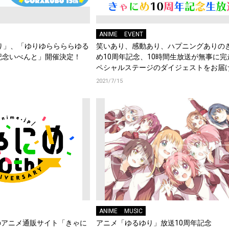
ANIME
EVENT
り」、「ゆりゆららららゆる
笑いあり、感動あり、ハプニングありの
記念いべんと」開催決定！
め10周年記念、10時間生放送が無事に完
ペシャルステージのダイジェストをお届け!
2021/7/15
ANIME
MUSIC
のアニメ通販サイト「きゃに
アニメ「ゆるゆり」放送10周年記念