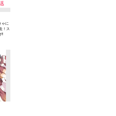
きゃに
走！ス
!