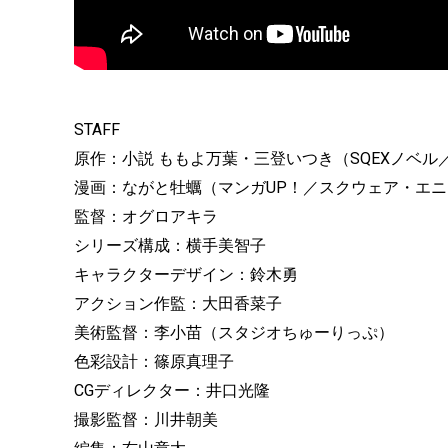
STAFF
原作：小説 ももよ万葉・三登いつき（SQEXノベ
漫画：ながと牡蠣（マンガUP！／スクウェア・エ
監督：オグロアキラ
シリーズ構成：横手美智子
キャラクターデザイン：鈴木勇
アクション作監：大田香菜子
美術監督：李小苗（スタジオちゅーりっぷ）
色彩設計：篠原真理子
CGディレクター：井口光隆
撮影監督：川井朝美