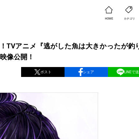
HOME
カテゴリ
タート！TVアニメ『逃がした魚は大きかったが釣
D映像公開！
ポスト
シェア
LINEで