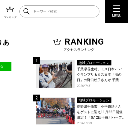
MENU
ランキング
RANKING
りあ
アクセスランキング
地域プロモーション
送る
千葉県長生村、ミス日本2026
グランプリ＆ミス日本「海の
日」の野口絵子さんが 千葉県
唯一の村・長生村で地引網を
2026/7/31
体験！
地域プロモーション
長野県千曲市、小平奈緒さん
をゲストに迎え11月22日開催
決定！「第12回千曲川ハーフ
マラソン」エントリー受付開
2026/7/23