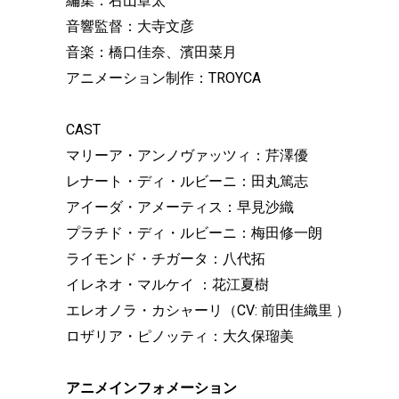
編集：右山章太
音響監督：大寺文彦
音楽：橋口佳奈、濱田菜月
アニメーション制作：TROYCA
CAST
マリーア・アンノヴァッツィ：芹澤優
レナート・ディ・ルビーニ：田丸篤志
アイーダ・アメーティス：早見沙織
プラチド・ディ・ルビーニ：梅田修一朗
ライモンド・チガータ：八代拓
イレネオ・マルケイ ：花江夏樹
エレオノラ・カシャーリ（CV: 前田佳織里 ）
ロザリア・ピノッティ：大久保瑠美
アニメインフォメーション