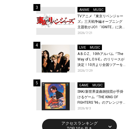
始！
ANIME
MUSIC
TVアニメ『東京リベンジャー
ズ』三天戦争編オープニング
主題歌がJO1「IGNITE」に決
定！メンバー全員から喜びと
2026/7/21
作品への想いあふれるコメン
トが到着！9月に東京・大阪で
LIVE
MUSIC
先行上映会を開催！
A.B.C-Z、10thアルバム『The
Way of L.O.V-E』のリリースが
決定！10月より全国ツアーを
開催！
2026/7/29
GAME
MUSIC
SNK/新世界楽曲雑技団が手掛
けるゲーム『THE KING OF
FIGHTERS ’96』のアレンジサ
ウンドトラックが配信開始！
2026/8/3
アクセスランキング
TOP 10を見る