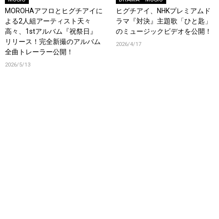
MOROHAアフロとヒグチアイに
ヒグチアイ、NHKプレミアムド
よる2人組アーティスト天々
ラマ『対決』主題歌「ひと匙」
高々、1stアルバム『祝祭日』
のミュージックビデオを公開！
リリース！完全新撮のアルバム
2026/4/17
全曲トレーラー公開！
2026/5/13