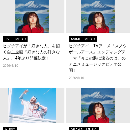
LIVE
MUSIC
ANIME
MUSIC
ヒグチアイが「好きな人」を招
ヒグチアイ、TVアニメ『スノウ
く自主企画『好きな人の好きな
ボールアース』エンディングテ
人』、4年ぶり開催決定！
ーマ「今この胸に滾るのは」の
アニメミュージックビデオ公
2026/6/10
開！
2026/5/16
MUSIC
DRAMA
MUSIC