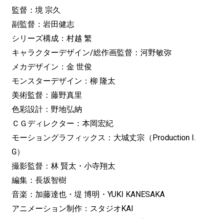
監督：境 宗久
副監督：岩田健志
シリーズ構成：村越 繁
キャラクターデザイン/総作画監督：河野敏弥
メカデザイン：金 世俊
モンスターデザイン：柳 隆太
美術監督：藤野真里
色彩設計：野地弘納
ＣＧディレクター：本岡宏紀
モーショングラフィックス：大城丈宗（Production I.
G）
撮影監督：林 賢太・小寺翔太
編集：長坂智樹
音楽：加藤達也・堤 博明・YUKI KANESAKA
アニメーション制作：スタジオKAI