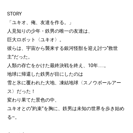
STORY
「ユキオ、俺、友達を作る。」
人見知りの少年・鉄男の唯一の友達は、
巨大ロボット〈ユキオ〉。
彼らは、宇宙から襲来する銀河怪獣を迎え討つ“救世
主”だった。
人類の存亡をかけた最終決戦を終え、10年……。
地球に帰還した鉄男が目にしたのは
雪と氷に覆われた大地、凍結地球〈スノウボールアー
ス〉だった！
変わり果てた景色の中、
ユキオとの“約束”を胸に、鉄男は未知の世界を歩き始め
る–。