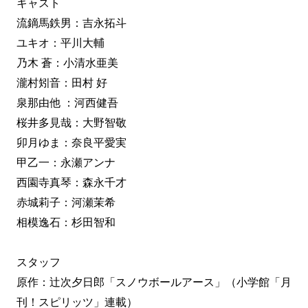
キャスト
流鏑馬鉄男：吉永拓斗
ユキオ：平川大輔
乃木 蒼：小清水亜美
瀧村矧音：田村 好
泉那由他 ：河西健吾
桜井多見哉：大野智敬
卯月ゆま：奈良平愛実
甲乙一：永瀬アンナ
西園寺真琴：森永千才
赤城莉子：河瀬茉希
相模逸石：杉田智和
スタッフ
原作：辻次夕日郎「スノウボールアース」（小学館「月
刊！スピリッツ」連載）