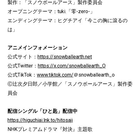
製作：「スノウボールアース」製作委員会
オープニングテーマ：tuki.「零-zero-」
エンディングテーマ：ヒグチアイ「今この胸に滾るの
は」
アニメインフォメーション
公式サイト：
https://snowballearth.net
公式Twitter：
https://x.com/snowballearth_O
公式TikTok：
www.tiktok.com/
＠snowballearth_o
Ⓒ辻次夕日郎／小学館／「スノウボールアース」製作委
員会
配信シングル「ひと匙」配信中
https://higuchiai.lnk.to/hitosaji
NHKプレミアムドラマ『対決』主題歌