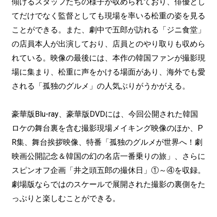
傾けるスタッフたちの様子が収められており、俳優とし
てだけでなく監督としても現場を率いる松重の姿を見る
ことができる。また、劇中で五郎が訪れる「ジニ食堂」
の店員本人が出演しており、店員とのやり取りも収めら
れている。映像の最後には、本作の韓国ファンが撮影現
場に集まり、松重に声をかける場面があり、海外でも愛
される「孤独のグルメ」の人気ぶりがうかがえる。
豪華版Blu-ray、豪華版DVDには、今回公開された韓国
ロケの舞台裏を含む撮影現場メイキング映像のほか、P
R集、舞台挨拶映像、特番「孤独のグルメが世界へ！劇
映画公開記念＆韓国の幻の名店一番乗りの旅」、さらに
スピンオフ企画「井之頭五郎の撮休日」①～④を収録。
劇場版ならではのスケールで展開された撮影の裏側をた
っぷりと楽しむことができる。