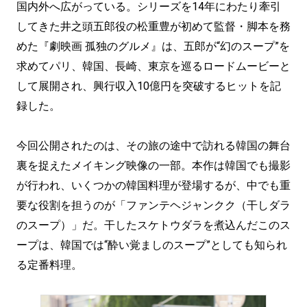
国内外へ広がっている。シリーズを14年にわたり牽引
してきた井之頭五郎役の松重豊が初めて監督・脚本を務
めた『劇映画 孤独のグルメ』は、五郎が“幻のスープ”を
求めてパリ、韓国、長崎、東京を巡るロードムービーと
して展開され、興行収入10億円を突破するヒットを記
録した。
今回公開されたのは、その旅の途中で訪れる韓国の舞台
裏を捉えたメイキング映像の一部。本作は韓国でも撮影
が行われ、いくつかの韓国料理が登場するが、中でも重
要な役割を担うのが「ファンテヘジャンクク（干しダラ
のスープ）」だ。干したスケトウダラを煮込んだこのス
ープは、韓国では“酔い覚ましのスープ”としても知られ
る定番料理。