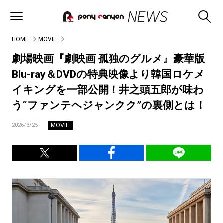
HOME
MOVIE
劇場映画『劇映画 孤独のグルメ』豪華版
Blu-ray＆DVDの特典映像より韓国ロケメ
イキングを一部公開！井之頭五郎が味わ
う“ファンテヘジャンクク”の裏側とは！
MOVIE
2026/3/25