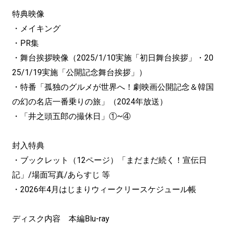
特典映像
・メイキング
・PR集
・舞台挨拶映像（2025/1/10実施「初日舞台挨拶」・20
25/1/19実施「公開記念舞台挨拶」）
・特番「孤独のグルメが世界へ！劇映画公開記念＆韓国
の幻の名店一番乗りの旅」（2024年放送）
・「井之頭五郎の撮休日」①~④
封入特典
・ブックレット（12ページ）「まだまだ続く！宣伝日
記」/場面写真/あらすじ 等
・2026年4月はじまりウィークリースケジュール帳
ディスク内容 本編Blu-ray