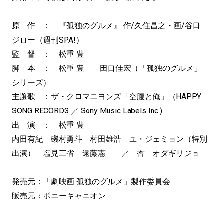
原 作 ： 『孤独のグルメ』 作/久住昌之・画/谷口
ジロー（週刊SPA!）
監 督 ： 松重 豊
脚 本 ： 松重 豊 田口佳宏（「孤独のグルメ」
シリーズ）
主題歌 ：ザ・クロマニヨンズ「空腹と俺」（HAPPY
SONG RECORDS ／ Sony Music Labels Inc.)
出 演 ： 松重 豊
内田有紀 磯村勇斗 村田雄浩 ユ・ジェミョン（特別
出演） 塩見三省 遠藤憲一 ／ 杏 オダギリジョー
発売元：「劇映画 孤独のグルメ」製作委員会
販売元：ポニーキャニオン