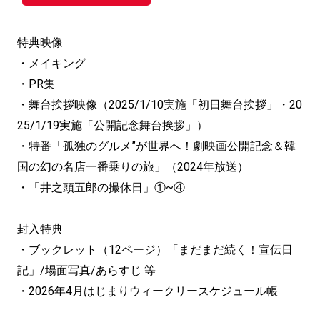
特典映像
・メイキング
・PR集
・舞台挨拶映像（2025/1/10実施「初日舞台挨拶」・20
25/1/19実施「公開記念舞台挨拶」）
・特番「孤独のグルメ”が世界へ！劇映画公開記念＆韓
国の幻の名店一番乗りの旅」（2024年放送）
・「井之頭五郎の撮休日」①~④
封入特典
・ブックレット（12ページ）「まだまだ続く！宣伝日
記」/場面写真/あらすじ 等
・2026年4月はじまりウィークリースケジュール帳