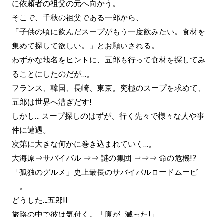
に依頼者の祖父の元へ向かう。
そこで、千秋の祖父である一郎から、
「子供の頃に飲んだスープがもう一度飲みたい。食材を
集めて探して欲しい。」とお願いされる。
わずかな地名をヒントに、五郎も行って食材を探してみ
ることにしたのだが…。
フランス、韓国、長崎、東京。究極のスープを求めて、
五郎は世界へ漕ぎだす!
しかし… スープ探しのはずが、行く先々で様々な人や事
件に遭遇。
次第に大きな何かに巻き込まれていく…。
大海原⇒サバイバル ⇒⇒ 謎の集団 ⇒⇒⇒ 命の危機!?
「孤独のグルメ」史上最長のサバイバルロードムービ
ー。
どうした…五郎!!
旅路の中で彼は気付く。「腹が…減った!」