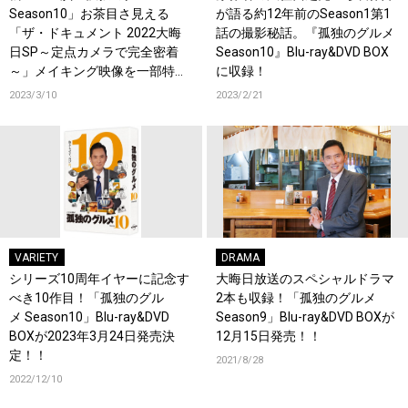
Season10」お茶目さ見える
が語る約12年前のSeason1第1
「ザ・ドキュメント 2022大晦
話の撮影秘話。『孤独のグルメ
日SP～定点カメラで完全密着
Season10』Blu-ray&DVD BOX
～」メイキング映像を一部特別
に収録！
公開決定！10周年を祝うプレゼ
2023/3/10
2023/2/21
ントキャンペーンも
VARIETY
DRAMA
シリーズ10周年イヤーに記念す
大晦日放送のスペシャルドラマ
べき10作目！「孤独のグル
2本も収録！「孤独のグルメ
メ Season10」Blu-ray&DVD
Season9」Blu-ray&DVD BOXが
BOXが2023年3月24日発売決
12月15日発売！！
定！！
2021/8/28
2022/12/10