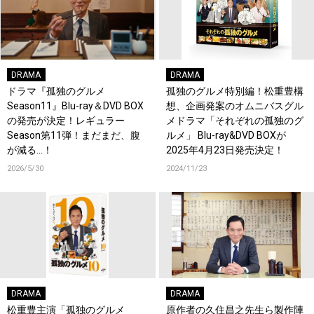
DRAMA
DRAMA
ドラマ『孤独のグルメ
孤独のグルメ特別編！松重豊構
Season11』Blu-ray＆DVD BOX
想、企画発案のオムニバスグル
の発売が決定！レギュラー
メドラマ「それぞれの孤独のグ
Season第11弾！まだまだ、腹
ルメ」 Blu-ray&DVD BOXが
が減る…！
2025年4月23日発売決定！
2026/5/30
2024/11/23
DRAMA
DRAMA
松重豊主演「孤独のグルメ
原作者の久住昌之先生ら製作陣