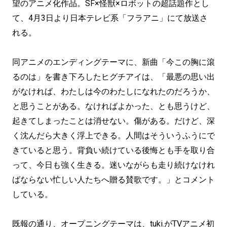
望のアニメ化作品。SF×怪獣×ロボットの超話題作とし
て、4月3日より日本テレビ系「フラアニ」にて放送さ
れる。
同アニメのエンディングテーマに、新曲「今この胸に滾
るのは」を書き下ろしたヒグチアイは、「最悪の思い出
がなければ、わたしは今のわたしになれたのだろうか、
と思うことがある。なければよかった、とも思うけど、
起きてしまったことは消せない。傷がある。だけど、深
く沈んだら大きく浮上できる。人間はそういうふうにで
きていると思う。背負い続けている後悔とも手を取り合
って、今日も強く生きる。迷いながらも走り続けなけれ
ばならない忙しい人たちへ贈る賛歌です。」とコメント
している。
既報の通り、オープニングテーマは、tuki.がTVアニメ初