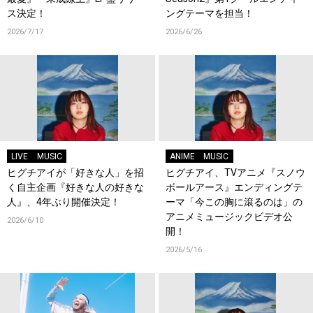
ス決定！
ングテーマを担当！
2026/7/17
2026/6/26
LIVE
MUSIC
ANIME
MUSIC
ヒグチアイが「好きな人」を招
ヒグチアイ、TVアニメ『スノウ
く自主企画『好きな人の好きな
ボールアース』エンディングテ
人』、4年ぶり開催決定！
ーマ「今この胸に滾るのは」の
アニメミュージックビデオ公
2026/6/10
開！
2026/5/16