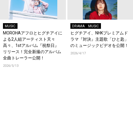
MUSIC
DRAMA
MUSIC
MOROHAアフロとヒグチアイに
ヒグチアイ、NHKプレミアムド
よる2人組アーティスト天々
ラマ『対決』主題歌「ひと匙」
高々、1stアルバム『祝祭日』
のミュージックビデオを公開！
リリース！完全新撮のアルバム
2026/4/17
全曲トレーラー公開！
2026/5/13