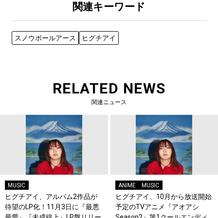
関連キーワード
スノウボールアース
ヒグチアイ
RELATED NEWS
関連ニュース
MUSIC
ANIME
MUSIC
ヒグチアイ、アルバム2作品が
ヒグチアイ、10月から放送開始
待望のLP化！11月3日に『最悪
予定のTVアニメ『アオアシ
最愛』『未成線上』LP盤リリー
Season2』第1クールエンディ