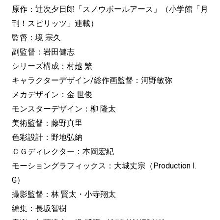
原作：辻次夕日郎「スノウボールアース」（小学館「月
刊！スピリッツ」連載）
監督：境 宗久
副監督：岩田健志
シリーズ構成：村越 繁
キャラクターデザイン/総作画監督：河野敏弥
メカデザイン：金 世俊
モンスターデザイン：柳 隆太
美術監督：藤野真里
色彩設計：野地弘納
ＣＧディレクター：本岡宏紀
モーショングラフィックス：大城丈宗（Production I.
G）
撮影監督：林 賢太・小寺翔太
編集：長坂智樹