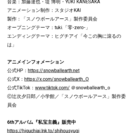
音楽：加藤達也・堤 博明・YUKI KANESAKA
アニメーション制作：スタジオKAI
製作：「スノウボールアース」製作委員会
オープニングテーマ：tuki.「零-zero-」
エンディングテーマ：ヒグチアイ「今この胸に滾るの
は」
アニメインフォメーション
公式HP：
https://snowballearth.net
公式X：
https://x.com/snowballearth_O
公式TikTok：
www.tiktok.com/
＠snowballearth_o
Ⓒ辻次夕日郎／小学館／「スノウボールアース」製作委
員会
6thアルバム『私宝主義』販売中
https://higuchiai.lnk.to/shihousyugi