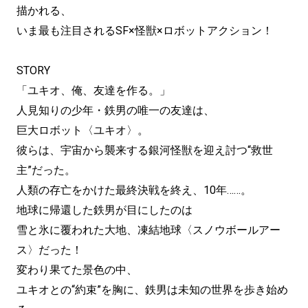
描かれる、
いま最も注目されるSF×怪獣×ロボットアクション！
STORY
「ユキオ、俺、友達を作る。」
人見知りの少年・鉄男の唯一の友達は、
巨大ロボット〈ユキオ〉。
彼らは、宇宙から襲来する銀河怪獣を迎え討つ“救世
主”だった。
人類の存亡をかけた最終決戦を終え、10年……。
地球に帰還した鉄男が目にしたのは
雪と氷に覆われた大地、凍結地球〈スノウボールアー
ス〉だった！
変わり果てた景色の中、
ユキオとの“約束”を胸に、鉄男は未知の世界を歩き始め