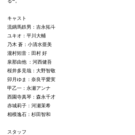
る–。
キャスト
流鏑馬鉄男：吉永拓斗
ユキオ：平川大輔
乃木 蒼：小清水亜美
瀧村矧音：田村 好
泉那由他 ：河西健吾
桜井多見哉：大野智敬
卯月ゆま：奈良平愛実
甲乙一：永瀬アンナ
西園寺真琴：森永千才
赤城莉子：河瀬茉希
相模逸石：杉田智和
スタッフ