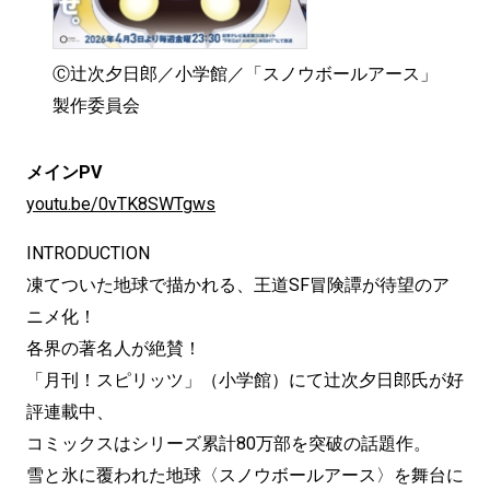
Ⓒ辻次夕日郎／小学館／「スノウボールアース」
製作委員会
メインPV
youtu.be/0vTK8SWTgws
INTRODUCTION
凍てついた地球で描かれる、王道SF冒険譚が待望のア
ニメ化！
各界の著名人が絶賛！
「月刊！スピリッツ」（小学館）にて辻次夕日郎氏が好
評連載中、
コミックスはシリーズ累計80万部を突破の話題作。
雪と氷に覆われた地球〈スノウボールアース〉を舞台に