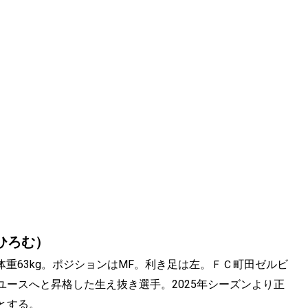
 ひろむ）
m、体重63kg。ポジションはMF。利き足は左。ＦＣ町田ゼルビ
ースへと昇格した生え抜き選手。2025年シーズンより正
とする。