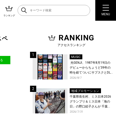
MENU
ランキング
RANKING
スペ
アクセスランキング
MUSIC
送る
光GENJI、1987年8月19日の
デビューからちょうど39年の
時を経てついにサブスクとDL
配信が解禁！
2026/8/7
地域プロモーション
千葉県長生村、ミス日本2026
グランプリ＆ミス日本「海の
日」の野口絵子さんが 千葉県
唯一の村・長生村で地引網を
2026/7/31