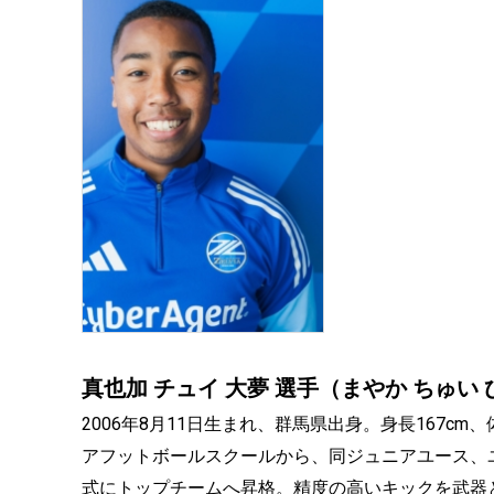
真也加 チュイ 大夢 選手（まやか ちゅい
2006年8月11日生まれ、群馬県出身。身長167c
アフットボールスクールから、同ジュニアユース、ユ
式にトップチームへ昇格。精度の高いキックを武器