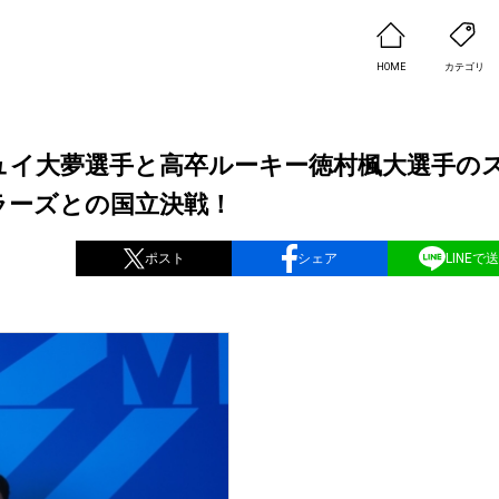
HOME
カテゴリ
ュイ大夢選手と高卒ルーキー徳村楓大選手の
ラーズとの国立決戦！
ポスト
シェア
LINEで