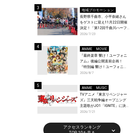
体験！
地域プロモーション
長野県千曲市、小平奈緒さん
をゲストに迎え11月22日開催
決定！「第12回千曲川ハーフ
マラソン」エントリー受付開
2026/7/23
始！
ANIME
MOVIE
『最終楽章 響け！ユーフォニ
アム』後編公開直前企画！
『特別編 響け！ユーフォニア
ム〜アンサンブルコンテス
2026/8/7
ト〜』と『最終楽章 響け！ユ
ーフォニアム』前編の一挙上
ANIME
MUSIC
映が決定！
TVアニメ『東京リベンジャー
ズ』三天戦争編オープニング
主題歌がJO1「IGNITE」に決
定！メンバー全員から喜びと
2026/7/21
作品への想いあふれるコメン
トが到着！9月に東京・大阪で
アクセスランキング
先行上映会を開催！
TOP 10を見る