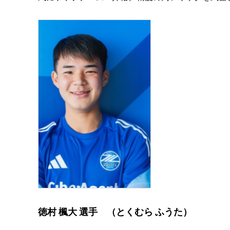
徳村 楓大 選手 （とくむら ふうた）