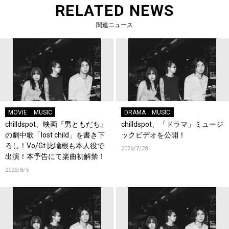
RELATED NEWS
関連ニュース
MOVIE
MUSIC
DRAMA
MUSIC
chilldspot、映画『男ともだち』
chilldspot、「ドラマ」ミュージ
の劇中歌「lost child」を書き下
ックビデオを公開！
ろし！Vo/Gt.比喩根も本人役で
2026/7/28
出演！本予告にて楽曲初解禁！
2026/8/5