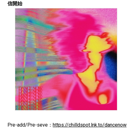
信開始
Pre-add/Pre-seve：
https://chilldspot.lnk.to/dancenow