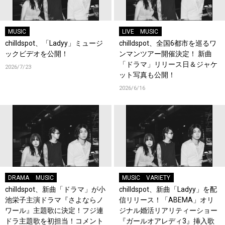
MUSIC
LIVE
MUSIC
chilldspot、「Ladyy」ミュージ
chilldspot、全国6都市を巡るワ
ックビデオを公開！
ンマンツアー開催決定！ 新曲
「ドラマ」リリース日＆ジャケ
2026/7/23
ット写真も公開！
2026/6/16
DRAMA
MUSIC
MUSIC
VARIETY
chilldspot、新曲「ドラマ」が小
chilldspot、新曲「Ladyy」を配
池栄子主演ドラマ『さよならノ
信リリース！「ABEMA」オリ
ワール』主題歌に決定！フジ連
ジナル婚活リアリティーショー
ドラ主題歌を初担当！コメント
『ガールオアレディ3』挿入歌